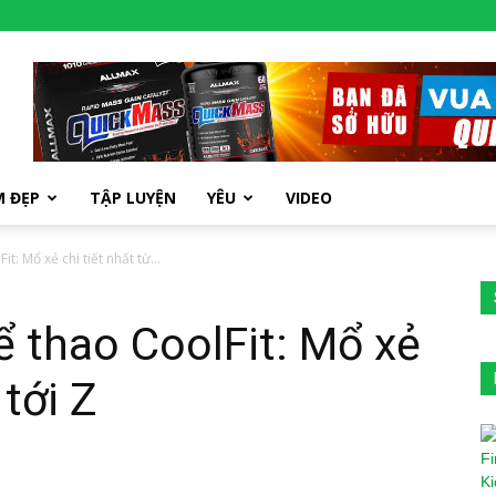
M ĐẸP
TẬP LUYỆN
YÊU
VIDEO
: Mổ xẻ chi tiết nhất từ...
 thao CoolFit: Mổ xẻ
 tới Z