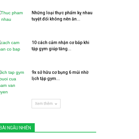
Những loại thực phẩm kỵ nhau
tuyệt đối không nên ăn...
10 cách cảm nhận cơ bắp khi
tập gym giúp tăng...
9x sở hữu cơ bụng 6 múi nhờ
lịch tập gym...
Xem thêm
BÀI NGẪU NHIÊN