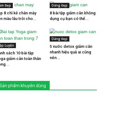
àm Đẹp
Dáng Đẹp
p 8 chì kẻ chân mày
8 bài tập giảm cân không
n màu lâu trôi cho...
dụng cụ bạn có thể...
Dáng Đẹp
ập Luyện
5 nước detox giảm cân
nhanh hiệu quả ai cũng
nh sách 10 bài tập
nên...
ga giảm cân toàn thân
ong...
Sản phẩm khuyên dùng