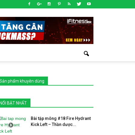
Sản phẩm khuyên dùng
NỔI BẬT NHẤT
Bài tập mông #18 Fire Hydrant
Kick Left – Thần dược...