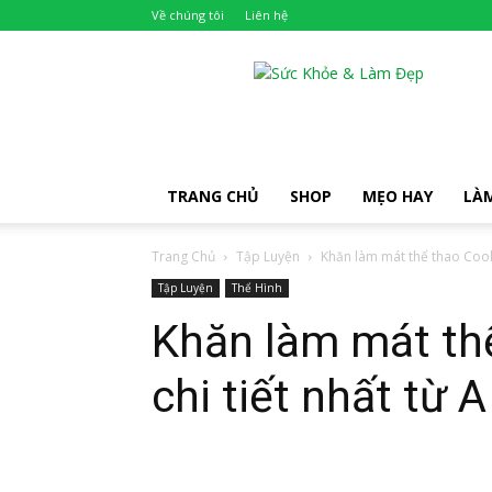
Về chúng tôi
Liên hệ
Khỏe
Đẹp
TRANG CHỦ
SHOP
MẸO HAY
LÀ
Trang Chủ
Tập Luyện
Khăn làm mát thể thao CoolFit
Tập Luyện
Thể Hình
Khăn làm mát thể
chi tiết nhất từ A