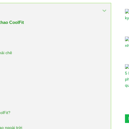
thao CoolFit
hải chê
olFit?
ao ngoài trời