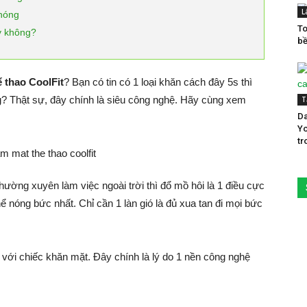
L
 nóng
To
y không?
bề
 thao CoolFit
? Bạn có tin có 1 loại khăn cách đây 5s thì
g? Thật sự, đây chính là siêu công nghệ. Hãy cùng xem
T
Da
Yo
tr
hường xuyên làm việc ngoài trời thì đổ mồ hôi là 1 điều cực
ể nóng bức nhất. Chỉ cần 1 làn gió là đủ xua tan đi mọi bức
 với chiếc khăn mặt. Đây chính là lý do 1 nền công nghệ