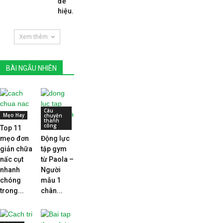
để
hiệu...
Xem thêm
BÀI NGẪU NHIÊN
Câu
Mẹo Hay
chuyện
thành
công
Top 11
mẹo đơn
Động lực
giản chữa
tập gym
nấc cụt
từ Paola –
nhanh
Người
chóng
mẫu 1
trong...
chân...