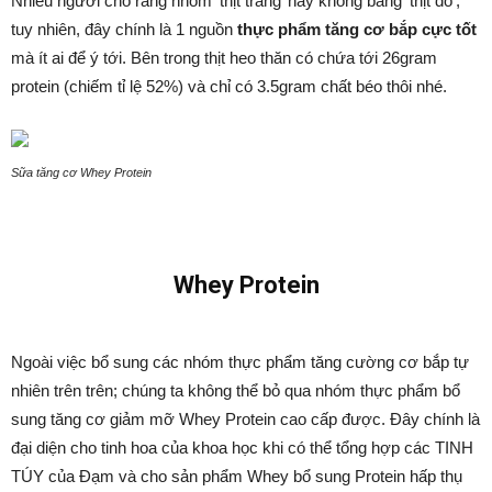
Nhiều người cho rằng nhóm ‘thịt trắng’ này không bằng ‘thịt đỏ’;
tuy nhiên, đây chính là 1 nguồn
thực phẩm tăng cơ bắp cực tốt
mà ít ai để ý tới. Bên trong thịt heo thăn có chứa tới 26gram
protein (chiếm tỉ lệ 52%) và chỉ có 3.5gram chất béo thôi nhé.
Sữa tăng cơ Whey Protein
Whey Protein
Ngoài việc bổ sung các nhóm thực phẩm tăng cường cơ bắp tự
nhiên trên trên; chúng ta không thể bỏ qua nhóm thực phẩm bổ
sung tăng cơ giảm mỡ Whey Protein cao cấp được. Đây chính là
đại diện cho tinh hoa của khoa học khi có thể tổng hợp các TINH
TÚY của Đạm và cho sản phẩm Whey bổ sung Protein hấp thụ