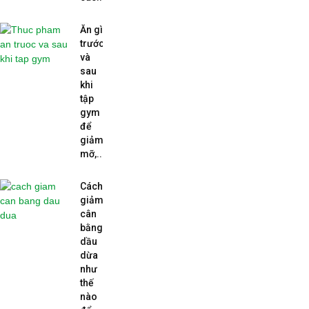
Ăn gì
trước
và
sau
khi
tập
gym
để
giảm
mỡ,...
Cách
giảm
cân
bằng
dầu
dừa
như
thế
nào