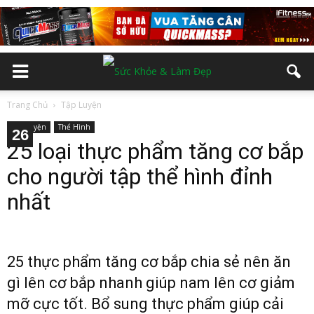
Trang Chủ
Tập Luyện
Tập Luyện
Thể Hình
10
12
13
14
15
16
17
18
19
20
21
22
23
24
25
26
11
2
3
4
5
6
7
8
9
25 loại thực phẩm tăng cơ bắp
cho người tập thể hình đỉnh
nhất
25 thực phẩm tăng cơ bắp chia sẻ nên ăn
gì lên cơ bắp nhanh giúp nam lên cơ giảm
mỡ cực tốt. Bổ sung thực phẩm giúp cải