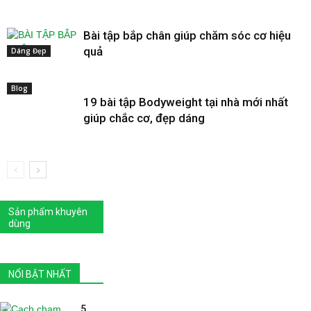
Bài tập bắp chân giúp chăm sóc cơ hiệu
quả
Dáng Đẹp
Blog
19 bài tập Bodyweight tại nhà mới nhất
giúp chắc cơ, đẹp dáng
Sản phẩm khuyên
dùng
NỔI BẬT NHẤT
5