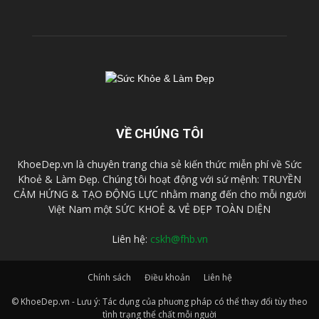
VỀ CHÚNG TÔI
KhoeDep.vn là chuyên trang chia sẻ kiến thức miễn phí về Sức
Khoẻ & Làm Đẹp. Chúng tôi hoạt động với sứ mệnh: TRUYỀN
CẢM HỨNG & TẠO ĐỘNG LỰC nhằm mang đến cho mỗi người
Việt Nam một SỨC KHOẺ & VẺ ĐẸP TOÀN DIỆN
Liên hệ:
cskh@fhb.vn
Chính sách
Điều khoản
Liên hệ
© KhoeDep.vn - Lưu ý: Tác dụng của phuơng pháp có thể thay đổi tùy theo
tình trạng thể chất mỗi nguời