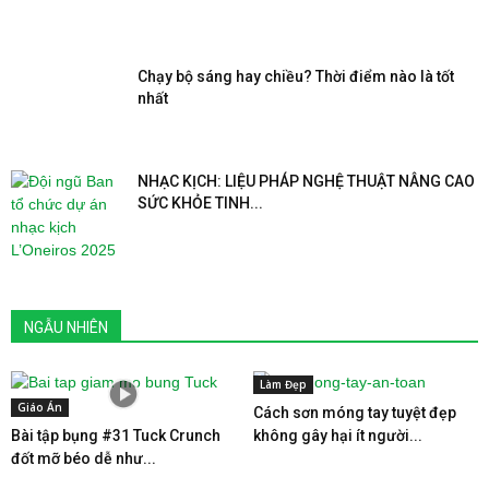
Chạy bộ sáng hay chiều? Thời điểm nào là tốt
nhất
NHẠC KỊCH: LIỆU PHÁP NGHỆ THUẬT NÂNG CAO
SỨC KHỎE TINH...
NGẪU NHIÊN
Làm Đẹp
Giáo Án
Cách sơn móng tay tuyệt đẹp
Bài tập bụng #31 Tuck Crunch
không gây hại ít người...
đốt mỡ béo dễ như...