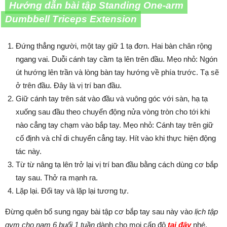
Hướng dẫn bài tập Standing One-arm
Dumbbell Triceps Extension
Đứng thẳng người, một tay giữ 1 tạ đơn. Hai bàn chân rộng
ngang vai. Duỗi cánh tay cầm tạ lên trên đầu. Mẹo nhỏ: Ngón
út hướng lên trần và lòng bàn tay hướng về phía trước. Tạ sẽ
ở trên đầu. Đây là vị trí ban đầu.
Giữ cánh tay trên sát vào đầu và vuông góc với sàn, hạ tạ
xuống sau đầu theo chuyển động nửa vòng tròn cho tới khi
nào cẳng tay chạm vào bắp tay. Mẹo nhỏ: Cánh tay trên giữ
cố định và chỉ di chuyển cẳng tay. Hít vào khi thực hiện động
tác này.
Từ từ nâng tạ lên trở lại vị trí ban đầu bằng cách dùng cơ bắp
tay sau. Thở ra mạnh ra.
Lặp lại. Đổi tay và lặp lại tương tự.
Đừng quên bổ sung ngay bài tập cơ bắp tay sau này vào
lịch tập
gym cho nam 6 buổi 1 tuần
dành cho mọi cấp độ
tại đây
nhé.