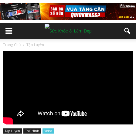
Trang Chủ
Tập Luyện
Tập Luyện
Thể Hình
Video