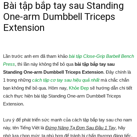
Bài tập bắp tay sau Standing
One-arm Dumbbell Triceps
Extension
Lần trước anh em đã tham khảo
bài tập Close-Grip Barbell Bench
Press
, thì lần này không thể bỏ qua
bài tập bắp tay sau
Standing One-arm Dumbbell Triceps Extension
. Đây chính là
1 trong những
cách tập cơ tay sau hiệu quả nhất
mà chắc chắn
bạn không thể bỏ qua. Hôm nay,
Khỏe Đẹp
sẽ hướng dẫn chi tiết
cách thực hiện bài tập Standing One-arm Dumbbell Triceps
Extension.
Lưu ý để phát triển sức mạnh của cách tập bắp tay sau cho nam
này, tên Tiếng Việt là
Đứng Nâng Tạ Đơn Sau Đầu 1 Tay
, hãy
nhớ lựa chọn mức tạ phù hợp để tránh bị chấn thương đáng tiếc.