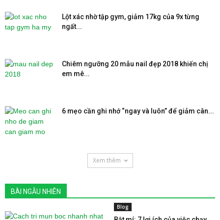
Lột xác nhờ tập gym, giảm 17kg của 9x từng
ngất...
Chiêm ngưỡng 20 mẫu nail đẹp 2018 khiến chị
em mê...
6 mẹo cần ghi nhớ “ngay và luôn” để giảm cân...
Xem thêm
BÀI NGẪU NHIÊN
Blog
Bật mí: 7 lợi ích của việc chạy