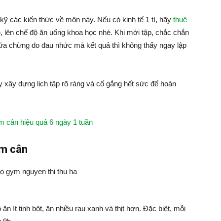
 kỹ các kiến thức về môn này. Nếu có kinh tế 1 tí, hãy
thuê
p
, lên chế độ ăn uống khoa học nhé. Khi mới tập, chắc chắn
giữa chừng do đau nhức mà kết quả thì không thấy ngay lập
ãy xây dựng lịch tập rõ ràng và cố gắng hết sức để hoàn
m cân hiệu quả 6 ngày 1 tuần
ảm cân
n ít tinh bột, ăn nhiều rau xanh và thịt hơn. Đặc biệt, mỗi