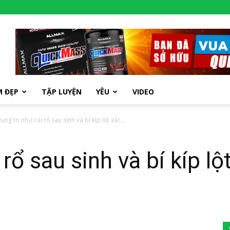
M ĐẸP
TẬP LUYỆN
YÊU
VIDEO
ụng to như cái rổ sau sinh và bí kíp lột xác...
rổ sau sinh và bí kíp l