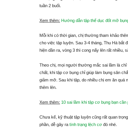
tuần 2 buổi.
Xem thêm:
Hướng dẫn tập thể dục đốt mỡ bụng
Mỗi khi có thời gian, chị thường tham khảo th
cho việc tập luyện. Sau 3-4 tháng, Thu Hà bắt 
hiện dần ra, vòng 3 thì cong nẩy lên rất nhiều, 
Theo chị, mọi người thường mắc sai lầm là ch
chất, khi tập cơ bụng chỉ giúp làm bụng săn ch
giảm mỡ. Sau khi tập, do nhiều chị em ăn quá n
thêm lên.
Xem thêm:
10 sai lầm khi tập cơ bụng bạn cần
Chưa kể, kỹ thuật tập luyện cũng rất quan trọng
phần, dễ gây ra
tình trạng lệch cơ
đó nhé.