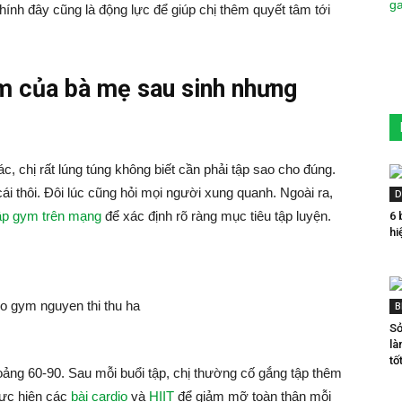
Chính đây cũng là động lực để giúp chị thêm quyết tâm tới
ym của bà mẹ sau sinh nhưng
c, chị rất lúng túng không biết cần phải tập sao cho đúng.
cái thôi. Đôi lúc cũng hỏi mọi người xung quanh. Ngoài ra,
D
tập gym trên mạng
để xác định rõ ràng mục tiêu tập luyện.
6 
hi
B
Sở
là
tốt
ảng 60-90. Sau mỗi buổi tập, chị thường cố gắng tập thêm
hực hiện các
bài cardio
và
HIIT
để giảm mỡ toàn thân mỗi