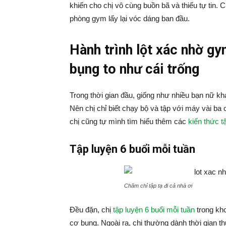
khiến cho chị vô cùng buồn bã và thiếu tự tin. 
phòng gym lấy lại vóc dáng ban đầu.
Hành trình lột xác nhờ g
bụng to như cái trống
Trong thời gian đầu, giống như nhiều bạn nữ khá
Nên chị chỉ biết chạy bộ và tập với máy vài ba 
chị cũng tự mình tìm hiểu thêm các
kiến thức 
Tập luyện 6 buổi mỗi tuần
Chăm chỉ tập tạ đi cả nhà ơi
Đều đặn, chị
tập luyện 6 buổi mỗi tuần
trong kho
cơ bụng. Ngoài ra, chị thường dành thời gian t