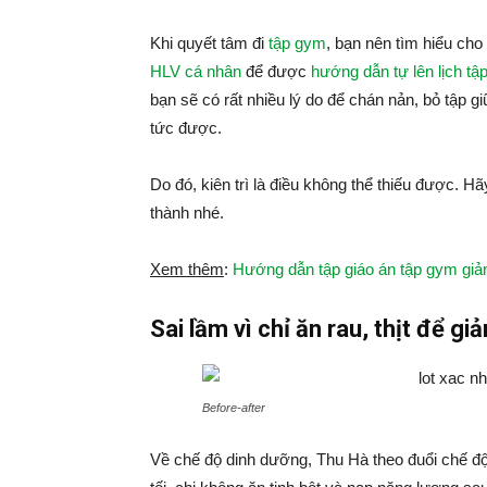
Khi quyết tâm đi
tập gym
, bạn nên tìm hiểu cho
HLV cá nhân
để được
hướng dẫn tự lên lịch tậ
bạn sẽ có rất nhiều lý do để chán nản, bỏ tập 
tức được.
Do đó, kiên trì là điều không thể thiếu được. H
thành nhé.
Xem thêm
:
Hướng dẫn tập giáo án tập gym giả
Sai lầm vì chỉ ăn rau, thịt để gi
Before-after
Về chế độ dinh dưỡng, Thu Hà theo đuổi chế độ ă