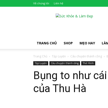
Về chúng tôi
Liên hệ
Khỏe
Đẹp
TRANG CHỦ
SHOP
MẸO HAY
LÀ
Trang Chủ
Tập Luyện
Câu chuyện thành công
B
Tập Luyện
Câu chuyện thành công
Thể Hình
Bụng to như cái 
của Thu Hà