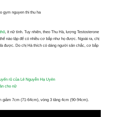
thô
, ít nữ tính. Tuy nhiên, theo Thu Hà, lượng Testosterone
thể nào tập để có nhiều cơ bắp như họ được. Ngoài ra, chị
là được. Do chị Hà thích có dáng người săn chắc, cơ bắp
quyến rũ của Lê Nguyễn Hạ Uyên
cân cho nữ
 em giảm 7cm (71-64cm), vòng 3 tăng 4cm (90-94cm).