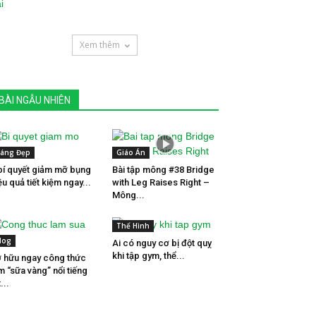
Xem thêm
BÀI NGẪU NHIÊN
áng Đẹp
Giáo Án
bí quyết giảm mỡ bụng
Bài tập mông #38 Bridge
ệu quả tiết kiệm ngay...
with Leg Raises Right –
Mông...
Thể Hình
log
Ai có nguy cơ bị đột quỵ
khi tập gym, thể...
 hữu ngay công thức
m “sữa vàng” nổi tiếng
...