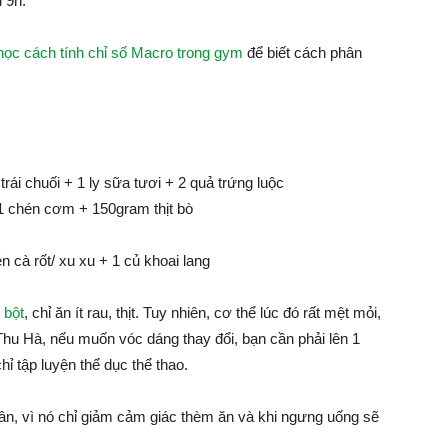
u 9h.
học cách tính chỉ số Macro trong gym
để biết cách phân
trái chuối + 1 ly sữa tươi + 2 quả trứng luộc
 1 chén cơm + 150gram thịt bò
 cà rốt/ xu xu + 1 củ khoai lang
 bột
, chỉ ăn ít rau, thịt. Tuy nhiên, cơ thể lúc đó rất mệt mỏi,
 Thu Hà, nếu muốn vóc dáng thay đổi, bạn cần phải lên 1
ỉ tập luyện thể dục thể thao.
cân, vì nó chỉ giảm cảm giác thèm ăn và khi ngưng uống sẽ