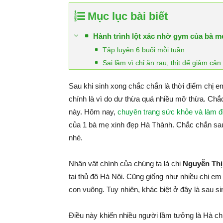
Mục lục bài biết
Hành trình lột xác nhờ gym của bà m
Tập luyện 6 buổi mỗi tuần
Sai lầm vì chỉ ăn rau, thịt để giảm cân
Sau khi sinh xong chắc chắn là thời điểm chị e
chính là vì do dư thừa quá nhiều mỡ thừa. Chắc 
này. Hôm nay,
chuyên trang sức khỏe và làm 
của 1 bà mẹ xinh đẹp Hà Thành. Chắc chắn sau k
nhé.
Nhân vật chính của chúng ta là chị
Nguyễn Thị
tại thủ đô Hà Nội. Cũng giống như nhiều chị em 
con vuông. Tuy nhiên, khác biệt ở đây là sau s
Điều này khiến nhiều người lầm tưởng là Hà c