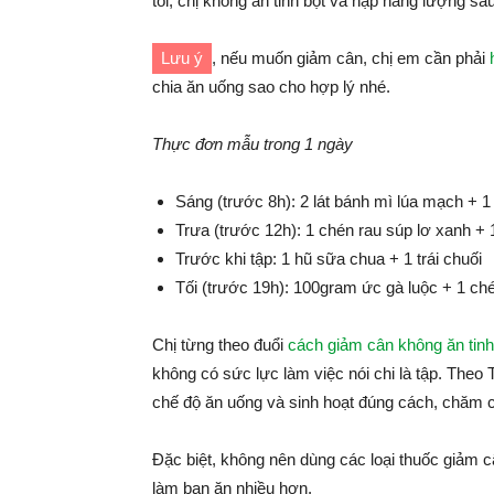
tối, chị không ăn tinh bột và nạp năng lượng sa
Lưu ý
, nếu muốn giảm cân, chị em cần phải
chia ăn uống sao cho hợp lý nhé.
Thực đơn mẫu trong 1 ngày
Sáng (trước 8h): 2 lát bánh mì lúa mạch + 1 
Trưa (trước 12h): 1 chén rau súp lơ xanh +
Trước khi tập: 1 hũ sữa chua + 1 trái chuối
Tối (trước 19h): 100gram ức gà luộc + 1 chén
Chị từng theo đuổi
cách giảm cân không ăn tinh
không có sức lực làm việc nói chi là tập. Theo
chế độ ăn uống và sinh hoạt đúng cách, chăm ch
Đặc biệt, không nên dùng các loại thuốc giảm 
làm bạn ăn nhiều hơn.