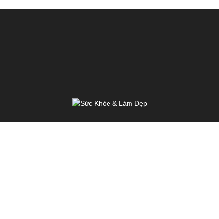
VỀ CHÚNG TÔI
KhoeDep.vn là chuyên trang chia sẻ kiến thức miễn phí về Sức
Khoẻ & Làm Đẹp. Chúng tôi hoạt động với sứ mệnh: TRUYỀN
CẢM HỨNG & TẠO ĐỘNG LỰC nhằm mang đến cho mỗi người
Việt Nam một SỨC KHOẺ & VẺ ĐẸP TOÀN DIỆN
Liên hệ:
cskh@fhb.vn