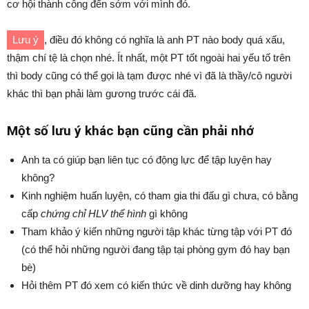
cơ hội thành công đến sớm với mình đó.
Lưu ý
, điều đó không có nghĩa là anh PT nào body quá xấu,
thậm chí tệ là chọn nhé. Ít nhất, một PT tốt ngoài hai yếu tố trên
thì body cũng có thể gọi là tạm được nhé vì đã là thầy/cô người
khác thì bạn phải làm gương trước cái đã.
Một số lưu ý khác bạn cũng cần phải nhớ
Anh ta có giúp bạn liên tục có động lực để tập luyện hay
không?
Kinh nghiệm huấn luyện, có tham gia thi đấu gì chưa, có bằng
cấp
chứng chỉ HLV thể hình
gì không
Tham khảo ý kiến những người tập khác từng tập với PT đó
(có thể hỏi những người đang tập tại phòng gym đó hay bạn
bè)
Hỏi thêm PT đó xem có kiến thức về dinh dưỡng hay không