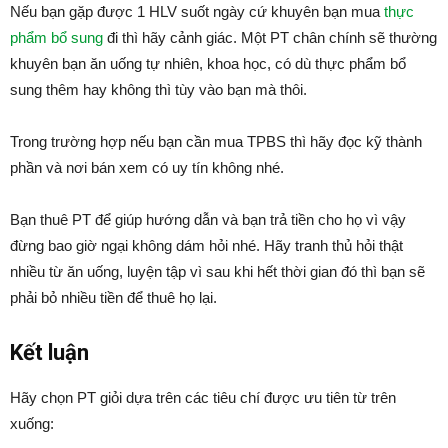
Nếu bạn gặp được 1 HLV suốt ngày cứ khuyên bạn mua
thực
phẩm bổ sung
đi thì hãy cảnh giác. Một PT chân chính sẽ thường
khuyên bạn ăn uống tự nhiên, khoa học, có dù thực phẩm bổ
sung thêm hay không thì tùy vào bạn mà thôi.
Trong trường hợp nếu bạn cần mua TPBS thì hãy đọc kỹ thành
phần và nơi bán xem có uy tín không nhé.
Bạn thuê PT để giúp hướng dẫn và bạn trả tiền cho họ vì vậy
đừng bao giờ ngại không dám hỏi nhé. Hãy tranh thủ hỏi thật
nhiều từ ăn uống, luyện tập vì sau khi hết thời gian đó thì bạn sẽ
phải bỏ nhiều tiền để thuê họ lại.
Kết luận
Hãy chọn PT giỏi dựa trên các tiêu chí được ưu tiên từ trên
xuống: