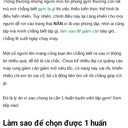
Thông thường những người mới tới phòng gym thường còn rất
mù mờ chẳng biết
gym là gì
thì việc thiếu kiến thức thể hình là
điều hiển nhiên. Tuy nhiên, chính điều này lại càng khiến cho mọi
người dễ rơi vào trạng thái
NẢN
vì đi vào phòng tập, nhìn ai cũng
tập mà mình chẳng biết tập gì,
làm sao để giảm cân
bây giờ,
chẳng lẽ suốt ngày chạy máy.
Một số người lên mạng cũng loạn lên chẳng biết ra sao vì thông
tin nhiều quá, dễ bỏ là cái chắc. Chưa kể nhiều đại ca quảng cáo
máy rung giảm cân giảm mỡ siêu tốc, cô nàng này xài rồi, khiến
nhiều chị em tin sái cổ, bỏ cả đống tiên ôm về rồi chẳng giúp ích
gì.
Đó là lý do vì sao chúng ta cần 1
huấn luyện viên tập gym
! Xem
tiếp nào!
Làm sao để chọn được 1 huấn