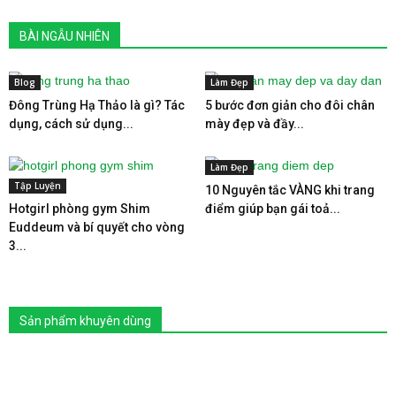
BÀI NGẪU NHIÊN
Blog
Làm Đẹp
Đông Trùng Hạ Thảo là gì? Tác
5 bước đơn giản cho đôi chân
dụng, cách sử dụng...
mày đẹp và đầy...
Làm Đẹp
Tập Luyện
10 Nguyên tắc VÀNG khi trang
Hotgirl phòng gym Shim
điểm giúp bạn gái toả...
Euddeum và bí quyết cho vòng
3...
Sản phẩm khuyên dùng