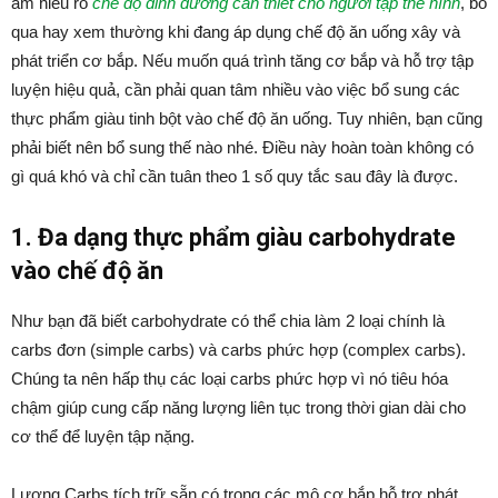
am hiểu rõ
chế độ dinh dưỡng cần thiết cho người tập thể hình
, bỏ
qua hay xem thường khi đang áp dụng chế độ ăn uống xây và
phát triển cơ bắp. Nếu muốn quá trình tăng cơ bắp và hỗ trợ tập
luyện hiệu quả, cần phải quan tâm nhiều vào việc bổ sung các
thực phẩm giàu tinh bột vào chế độ ăn uống. Tuy nhiên, bạn cũng
phải biết nên bổ sung thế nào nhé. Điều này hoàn toàn không có
gì quá khó và chỉ cần tuân theo 1 số quy tắc sau đây là được.
1. Đa dạng thực phẩm giàu carbohydrate
vào chế độ ăn
Như bạn đã biết carbohydrate có thể chia làm 2 loại chính là
carbs đơn (simple carbs) và carbs phức hợp (complex carbs).
Chúng ta nên hấp thụ các loại carbs phức hợp vì nó tiêu hóa
chậm giúp cung cấp năng lượng liên tục trong thời gian dài cho
cơ thể để luyện tập nặng.
Lượng Carbs tích trữ sẵn có trong các mô cơ bắp hỗ trợ phát