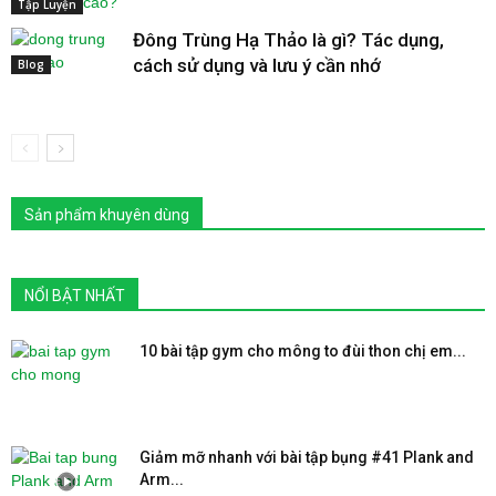
Tập Luyện
Đông Trùng Hạ Thảo là gì? Tác dụng,
cách sử dụng và lưu ý cần nhớ
Blog
Sản phẩm khuyên dùng
NỔI BẬT NHẤT
10 bài tập gym cho mông to đùi thon chị em...
Giảm mỡ nhanh với bài tập bụng #41 Plank and
Arm...