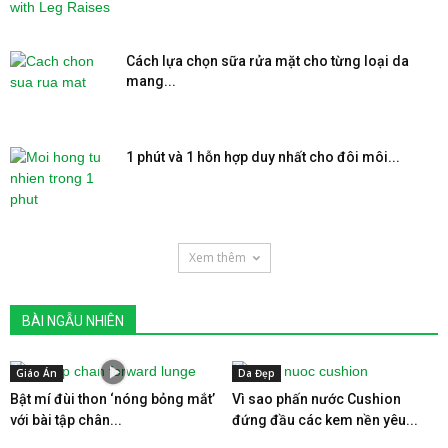
Cách lựa chọn sữa rửa mặt cho từng loại da
mang...
1 phút và 1 hỗn hợp duy nhất cho đôi môi...
Xem thêm
BÀI NGẪU NHIÊN
Giáo Án
Da Đẹp
Bật mí đùi thon ‘nóng bỏng mắt’
Vì sao phấn nước Cushion
với bài tập chân...
đứng đầu các kem nền yêu...