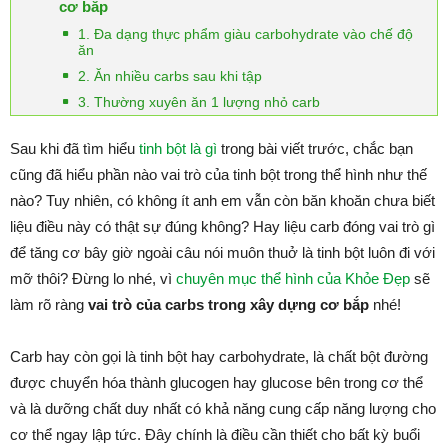
cơ bắp
1. Đa dạng thực phẩm giàu carbohydrate vào chế độ
ăn
2. Ăn nhiều carbs sau khi tập
3. Thường xuyên ăn 1 lượng nhỏ carb
Sau khi đã tìm hiểu
tinh bột là gì
trong bài viết trước, chắc bạn
cũng đã hiểu phần nào vai trò của tinh bột trong thể hình như thế
nào? Tuy nhiên, có không ít anh em vẫn còn băn khoăn chưa biết
liệu điều này có thật sự đúng không? Hay liệu carb đóng vai trò gì
để tăng cơ bây giờ ngoài câu nói muôn thuở là tinh bột luôn đi với
mỡ thôi? Đừng lo nhé, vì
chuyên mục thể hình của Khỏe Đẹp
sẽ
làm rõ ràng
vai trò của carbs trong xây dựng cơ bắp
nhé!
Carb hay còn gọi là tinh bột hay carbohydrate, là chất bột đường
được chuyển hóa thành glucogen hay glucose bên trong cơ thể
và là dưỡng chất duy nhất có khả năng cung cấp năng lượng cho
cơ thể ngay lập tức. Đây chính là điều cần thiết cho bất kỳ buổi