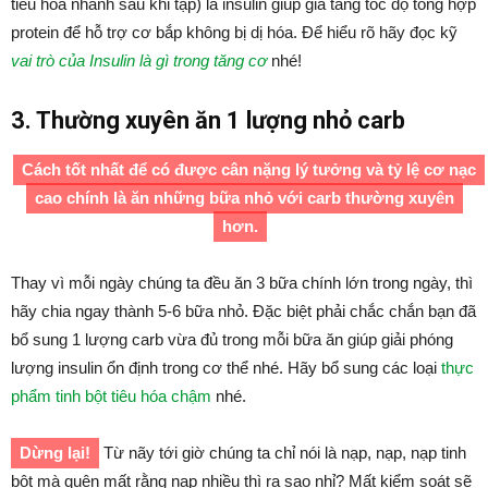
tiêu hóa nhanh sau khi tập) là insulin giúp gia tăng tốc độ tổng hợp
protein để hỗ trợ cơ bắp không bị dị hóa. Để hiểu rõ hãy đọc kỹ
vai trò của Insulin là gì trong tăng cơ
nhé!
3. Thường xuyên ăn 1 lượng nhỏ carb
Cách tốt nhất để có được cân nặng lý tưởng và tỷ lệ cơ nạc
cao chính là ăn những bữa nhỏ với carb thường xuyên
hơn.
Thay vì mỗi ngày chúng ta đều ăn 3 bữa chính lớn trong ngày, thì
hãy chia ngay thành 5-6 bữa nhỏ. Đặc biệt phải chắc chắn bạn đã
bổ sung 1 lượng carb vừa đủ trong mỗi bữa ăn giúp giải phóng
lượng insulin ổn định trong cơ thể nhé. Hãy bổ sung các loại
thực
phẩm tinh bột tiêu hóa chậm
nhé.
Dừng lại!
Từ nãy tới giờ chúng ta chỉ nói là nạp, nạp, nạp tinh
bột mà quên mất rằng nạp nhiều thì ra sao nhỉ? Mất kiểm soát sẽ