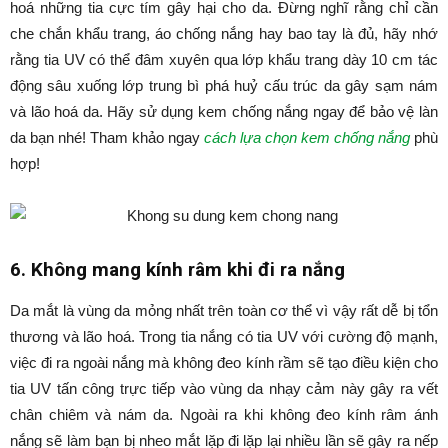
hoá những tia cực tím gây hại cho da. Đừng nghĩ rằng chỉ cần
che chắn khẩu trang, áo chống nắng hay bao tay là đủ, hãy nhớ
rằng tia UV có thể đâm xuyên qua lớp khẩu trang dày 10 cm tác
động sâu xuống lớp trung bì phá huỷ cấu trúc da gây sạm nám
và lão hoá da. Hãy sử dụng kem chống nắng ngay để bảo vệ làn
da bạn nhé! Tham khảo ngay
cách lựa chọn kem chống nắng
phù
hợp!
6. Không mang kính râm khi đi ra nắng
Da mắt là vùng da mỏng nhất trên toàn cơ thể vì vậy rất dễ bị tổn
thương và lão hoá. Trong tia nắng có tia UV với cường độ mạnh,
việc đi ra ngoài nắng mà không đeo kính rầm sẽ tạo điều kiện cho
tia UV tấn công trực tiếp vào vùng da nhạy cảm này gây ra vết
chân chiêm và nám da. Ngoài ra khi không đeo kính râm ánh
nắng sẽ làm bạn bị nheo mắt lặp đi lặp lại nhiều lần sẽ gây ra nếp