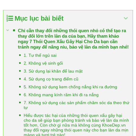
Mục lục bài biết
Chỉ cần thay đổi những thói quen nhỏ có thể tạo ra
thay đổi lớn trên làn da của bạn, Hãy tham khảo
ngay 7 Thói Quen Xấu Gây Hại Cho Da bạn cần
tránh ngay để nâng niu, bảo vệ làn da mình bạn nhé!
1. Tư thế ngủ sai
2. Không vệ sinh gối
3. Sử dụng lại khăn để lau mặt
4. Sử dụng cọ trang điểm cũ
5. Không sử dụng kem chống nắng khi ra đường
6. Không mang kính râm khi đi ra nắng
7. Không sử dụng các sản phẩm chăm sóc da theo thứ
tự
Hiểu được tác hại của những thói quen xấu gây hại
cho da sẽ giúp bạn phòng tránh và bảo vệ làn da mình
tốt hơn, Còn chờ gì nữa mà không cùng KhoeDep.vn
thay đổi ngay những thói quen này cho bạn làn da mịn
màng và tươi trẻ nào!