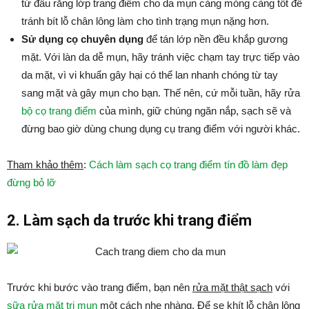
từ đầu rằng lớp trang điểm cho da mụn càng mỏng càng tốt để
tránh bít lỗ chân lông làm cho tình trạng mụn nặng hơn.
Sử dụng cọ chuyên dụng
để tán lớp nền đều khắp gương
mặt. Với làn da dễ mụn, hãy tránh việc chạm tay trực tiếp vào
da mặt, vì vi khuẩn gây hại có thể lan nhanh chóng từ tay
sang mặt và gây mụn cho bạn. Thế nên, cứ mỗi tuần, hãy rửa
bộ cọ trang điểm
của mình, giữ chúng ngăn nắp, sạch sẽ và
đừng bao giờ dùng chung dụng cụ trang điểm với người khác.
Tham khảo thêm
:
Cách làm sạch cọ trang điểm tín đồ làm đẹp
đừng bỏ lỡ
2. Làm sạch da trước khi trang điểm
Trước khi bước vào trang điểm, bạn nên
rửa mặt thật sạch
với
sữa rửa mặt trị mụn
một cách nhẹ nhàng. Để se khít lỗ chân lông