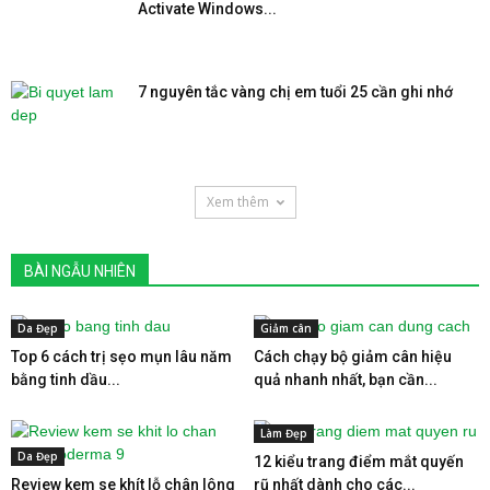
Activate Windows...
7 nguyên tắc vàng chị em tuổi 25 cần ghi nhớ
Xem thêm
BÀI NGẪU NHIÊN
Da Đẹp
Giảm cân
Top 6 cách trị sẹo mụn lâu năm
Cách chạy bộ giảm cân hiệu
bằng tinh dầu...
quả nhanh nhất, bạn cần...
Làm Đẹp
Da Đẹp
12 kiểu trang điểm mắt quyến
Review kem se khít lỗ chân lông
rũ nhất dành cho các...