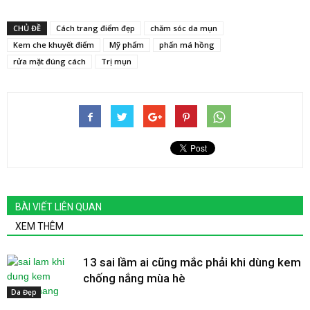
CHỦ ĐỀ
Cách trang điểm đẹp
chăm sóc da mụn
Kem che khuyết điểm
Mỹ phẩm
phấn má hồng
rửa mặt đúng cách
Trị mụn
BÀI VIẾT LIÊN QUAN
XEM THÊM
13 sai lầm ai cũng mắc phải khi dùng kem
chống nắng mùa hè
Da Đẹp