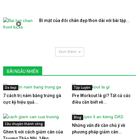
Bí mật của đôi chân đẹp thon dài với bài tập...
Xem thêm
BÀI NGẪU NHIÊN
Da Đẹp
Tập Luyện
7 cách trị nám bằng trứng gà
Pre Workout là gì? Tất cả các
cực kỳ hiệu quả...
điều cần biết về...
Blog
Câu chuyện thành công
Những vấn đề cần chú ý về
Ghen tị với cách giảm cân của
phương pháp giảm cân...
Trương Thảo Nhi, 14kg...