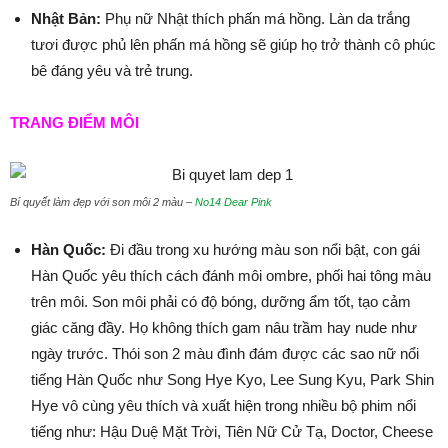
Nhật Bản:
Phụ nữ Nhật thích phấn má hồng. Làn da trắng
tươi được phủ lên phấn má hồng sẽ giúp họ trở thành cô phúc
bê đáng yêu và trẻ trung.
TRANG ĐIỂM MÔI
Bí quyết làm đẹp với son môi 2 màu –
No14 Dear Pink
Hàn Quốc:
Đi đầu trong xu hướng màu son nổi bật, con gái
Hàn Quốc yêu thích cách đánh môi ombre, phối hai tông màu
trên môi. Son môi phải có độ bóng, dưỡng ẩm tốt, tạo cảm
giác căng đầy. Họ không thích gam nâu trầm hay nude như
ngày trước. Thói son 2 màu đình đám được các sao nữ nổi
tiếng Hàn Quốc như Song Hye Kyo, Lee Sung Kyu, Park Shin
Hye vô cùng yêu thích và xuất hiện trong nhiều bộ phim nổi
tiếng như: Hậu Duệ Mặt Trời, Tiên Nữ Cử Tạ, Doctor, Cheese