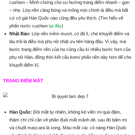
cushion – Minh chứng cho xu hướng trang điểm nhanh – gọn
– nhẹ. Lớp nền căng bóng và mỏng mịn chính là điều mà bất
cứ cô gái Hàn Quốc nào cũng đều yêu thích. (Tìm hiểu về
phấn nước cushion
tại đây
)
Nhật Bản:
Lớp nền mềm mượt, có độ lì, che khuyết điểm và
lâu trôi là điều mà phụ nữ nhật ưu tiên hàng đầu. Vì vậy, mà
bước trang điểm nền của họ cũng cầu kì nhiều bước hơn của
phụ nữ Hàn, đồng thời kết cấu kem/ phấn nền dày hơn để che
khuyết điểm kĩ.
TRANG ĐIỂM MẮT
Hàn Quốc:
Đôi mắt tự nhiên, không kẻ viền mi quá đậm,
thậm chí chỉ cần vẽ phần đuôi mắt mảnh dẻ, sau đó bấm mi
và chuốt mascara là xong. Màu mắt các cô nàng Hàn Quốc