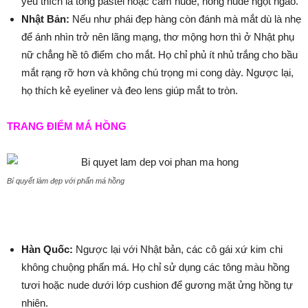
yêu thích là tông pastel hoặc cam nude, hồng nude ngọt ngào.
Nhật Bản:
Nếu như phái đẹp hàng còn đánh mà mắt dù là nhẹ
để ánh nhìn trở nên lãng mạng, thơ mộng hơn thì ở Nhật phụ
nữ chẳng hề tô điểm cho mắt. Họ chỉ phủ ít nhủ trắng cho bầu
mắt rạng rỡ hơn và không chú trọng mi cong dày. Ngược lại,
họ thích kẻ eyeliner và đeo lens giúp mắt to tròn.
TRANG ĐIỂM MÁ HỒNG
Bí quyết làm đẹp với phấn má hồng
Hàn Quốc:
Ngược lại với Nhật bản, các cô gái xứ kim chi
không chuộng phấn má. Họ chỉ sử dụng các tông màu hồng
tươi hoặc nude dưới lớp cushion để gương mặt ửng hồng tự
nhiên.