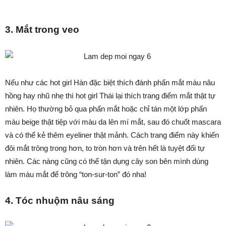
3. Mắt trong veo
Nếu như các hot girl Hàn đặc biệt thích đánh phấn mắt màu nâu
hồng hay nhũ nhẹ thì hot girl Thái lại thích trang điểm mắt thật tự
nhiên. Họ thường bỏ qua phấn mắt hoặc chỉ tán một lớp phấn
màu beige thật tiệp với màu da lên mí mắt, sau đó chuốt mascara
và có thể kẻ thêm eyeliner thật mảnh. Cách trang điểm này khiến
đôi mắt trông trong hơn, to tròn hơn và trên hết là tuyệt đối tự
nhiên. Các nàng cũng có thể tận dụng cây son bên mình dùng
làm màu mắt để trông “ton-sur-ton” đó nha!
4. Tóc nhuộm nâu sáng