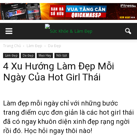
Trang Chủ
Làm Đẹp
Da Đẹp
Làm Đẹp
Da Đẹp
Mẹo Hay
Nổi bật
4 Xu Hướng Làm Đẹp Mỗi
Ngày Của Hot Girl Thái
Làm đẹp mỗi ngày chỉ với những bước
trang điểm cực đơn giản là các hot girl thái
đã có ngay khuôn diện xinh đẹp rạng ngời
rồi đó. Học hỏi ngay thôi nào!