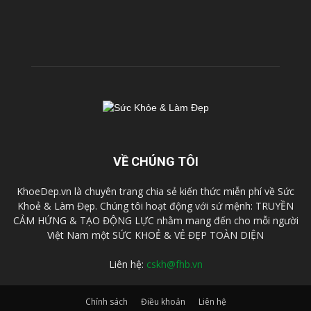
VỀ CHÚNG TÔI
KhoeDep.vn là chuyên trang chia sẻ kiến thức miễn phí về Sức
Khoẻ & Làm Đẹp. Chúng tôi hoạt động với sứ mệnh: TRUYỀN
CẢM HỨNG & TẠO ĐỘNG LỰC nhằm mang đến cho mỗi người
Việt Nam một SỨC KHOẺ & VẺ ĐẸP TOÀN DIỆN
Liên hệ:
cskh@fhb.vn
Chính sách
Điều khoản
Liên hệ