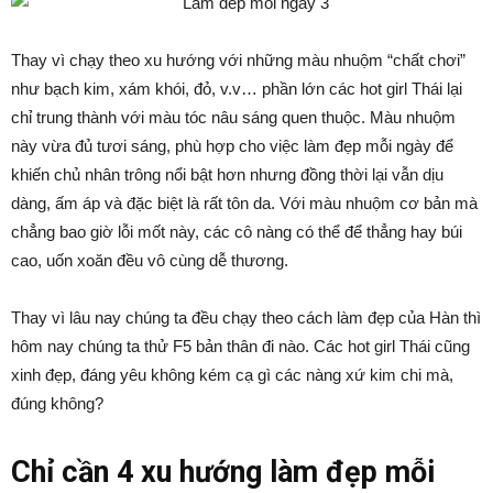
Thay vì chạy theo xu hướng với những màu nhuộm “chất chơi”
như bạch kim, xám khói, đỏ, v.v… phần lớn các hot girl Thái lại
chỉ trung thành với màu tóc nâu sáng quen thuộc. Màu nhuộm
này vừa đủ tươi sáng, phù hợp cho việc làm đẹp mỗi ngày để
khiến chủ nhân trông nổi bật hơn nhưng đồng thời lại vẫn dịu
dàng, ấm áp và đặc biệt là rất tôn da. Với màu nhuộm cơ bản mà
chẳng bao giờ lỗi mốt này, các cô nàng có thể để thẳng hay búi
cao, uốn xoăn đều vô cùng dễ thương.
Thay vì lâu nay chúng ta đều chạy theo cách làm đẹp của Hàn thì
hôm nay chúng ta thử F5 bản thân đi nào. Các hot girl Thái cũng
xinh đẹp, đáng yêu không kém cạ gì các nàng xứ kim chi mà,
đúng không?
Chỉ cần 4 xu hướng làm đẹp mỗi