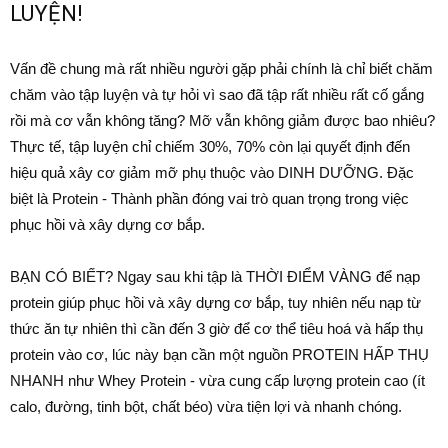
LUYỆN!
Vấn đề chung mà rất nhiều người gặp phải chính là chỉ biết chăm
chăm vào tập luyện và tự hỏi vì sao đã tập rất nhiều rất cố gắng
rồi mà cơ vẫn không tăng? Mỡ vẫn không giảm được bao nhiêu?
Thực tế, tập luyện chỉ chiếm 30%, 70% còn lại quyết định đến
hiệu quả xây cơ giảm mỡ phụ thuộc vào DINH DƯỠNG. Đặc
biệt là Protein - Thành phần đóng vai trò quan trọng trong việc
phục hồi và xây dựng cơ bắp.
BẠN CÓ BIẾT? Ngay sau khi tập là THỜI ĐIỂM VÀNG để nạp
protein giúp phục hồi và xây dựng cơ bắp, tuy nhiên nếu nạp từ
thức ăn tự nhiên thì cần đến 3 giờ để cơ thể tiêu hoá và hấp thụ
protein vào cơ, lúc này bạn cần một nguồn PROTEIN HẤP THỤ
NHANH như Whey Protein - vừa cung cấp lượng protein cao (ít
calo, đường, tinh bột, chất béo) vừa tiện lợi và nhanh chóng.