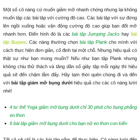
Một số cô nàng cứ muốn giảm mỡ nhanh chóng nhưng lại không
muốn tập các bài tập với cường độ cao. Các bài tập với sự đứng
lên ngồi xuống hoặc vận động cường độ cao giúp bạn đốt mỡ
nhanh hơn. Điển hình đó là các
bài tập Jumping Jacks
hay
bài
tập Burpee
. Các nàng thường chọn
bài tập Plank
cho mình với
cách thực hiện đơn giản, cố định tại một chỗ. Nhưng hiệu quả có
thật sự như bạn mong muốn? Nếu như bạn tập Plank nhưng
không chịu thử thách và tăng dần số giây tập mỗi ngày thì hiệu
quả sẽ đến chậm lắm đấy. Hãy tạm thời quên chúng đi và đến
với
bài tập giảm mỡ bụng dưới
hiệu quả cho các cô nàng lười
nhé!
4 tư thế Yoga giảm mỡ bụng dưới chỉ 30 phút cho bụng phẳng
eo thon
6 bài tập giảm mỡ bụng dưới cho bạn nữ eo thon con kiến
Tất cả sẽ chỉ là các bài tập nằm để thực hiện. Cô nàng lười đến