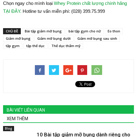
Chọn ngay cho mình loại
Whey Protein chất lượng chính hãng
TẠI ĐÂY.
Hotline tư vấn miễn phí: (028) 399.75.999
CHỦ ĐỀ
Bài tập giảm mỡ bụng
bài tập gym cho nữ
Eo thon
Giảm mỡ bụng
Giảm mỡ bụng dưới
Giảm mỡ bụng sau sinh
tập gym
tập thể dục
Thể dục thẩm mỹ
BÀI VIẾT LIÊN QUAN
XEM THÊM
Blog
10 Bài tập giảm mỡ bụng dành riêng cho