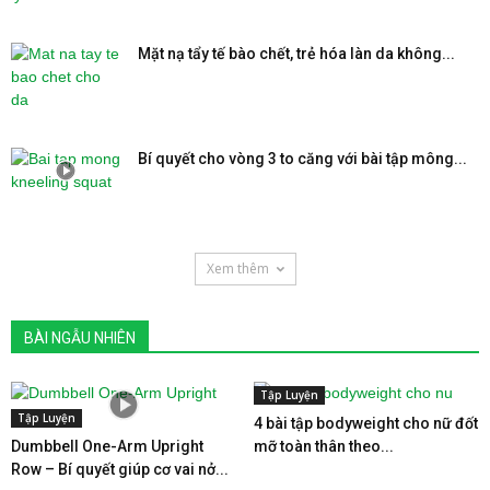
Mặt nạ tẩy tế bào chết, trẻ hóa làn da không...
Bí quyết cho vòng 3 to căng với bài tập mông...
Xem thêm
BÀI NGẪU NHIÊN
Tập Luyện
Tập Luyện
4 bài tập bodyweight cho nữ đốt
Dumbbell One-Arm Upright
mỡ toàn thân theo...
Row – Bí quyết giúp cơ vai nở...