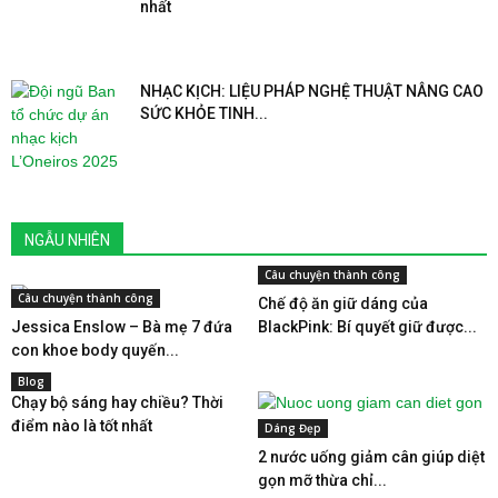
nhất
NHẠC KỊCH: LIỆU PHÁP NGHỆ THUẬT NÂNG CAO
SỨC KHỎE TINH...
NGẪU NHIÊN
Câu chuyện thành công
Câu chuyện thành công
Chế độ ăn giữ dáng của
Jessica Enslow – Bà mẹ 7 đứa
BlackPink: Bí quyết giữ được...
con khoe body quyến...
Blog
Chạy bộ sáng hay chiều? Thời
điểm nào là tốt nhất
Dáng Đẹp
2 nước uống giảm cân giúp diệt
gọn mỡ thừa chỉ...