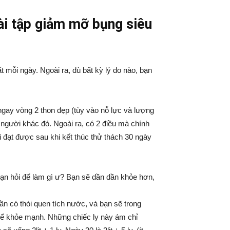
ài tập giảm mỡ bụng siêu
t mỗi ngày. Ngoài ra, dù bất kỳ lý do nào, bạn
ngay vòng 2 thon đẹp (tùy vào nỗ lực và lượng
người khác đó. Ngoài ra, có 2 điều mà chính
 đạt được sau khi kết thúc thử thách 30 ngày
Bạn hỏi để làm gì ư? Bạn sẽ dần dần khỏe hơn,
ần có thói quen tích nước, và bạn sẽ trong
hể khỏe mạnh. Những chiếc ly này ám chỉ