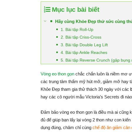
Mục lục bài biết
Hãy cùng Khỏe Đẹp thử sức cùng thử 
1. Bài tập Roll-Up
2. Bài tập Criss-Cross
3. Bài tập Double Leg Lift
4. Bài tập Ankle Reaches
5. Bài tập Reverse Crunch (gập bụng
Vòng eo thon gọn
chắc chắn luôn là niềm mơ ướ
các trung tâm thẩm mỹ hút mỡ, giảm mỡ hay t
Khỏe Đẹp tham gia thử thách 30 ngày với các
hay các cô người mẫu Victoria’s Secrets đi nào
Đảm bảo vòng eo thon gọn là điều mà ai cũng kh
đủ để giúp bạn lấy lại vòng 2 thon như con kiế
dụng đúng, chăm chỉ cùng
chế độ ăn giảm cân