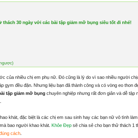
thách 30 ngày với các bài tập giảm mỡ bụng siêu tốt đi nhé!
 ngược)
c của nhiều chị em phụ nữ. Đó cũng là lý do vì sao nhiều người chị
ập gym đều đặn. Nhưng liệu bạn đã thành công và có vòng eo thon
bài tập giảm mỡ bụng
chuyên nghiệp nhưng rất đơn giản và dễ tập n
.
ao khát, đặc biệt là các chị em sau sinh hay các bạn nữ vô tình là
n mà bao người khao khát.
Khỏe Đẹp
sẽ chia sẻ cho bạn thử thách 1 
 đúng cách
.