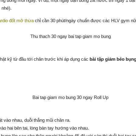
ng mỗi ngày. Ví dụ, một ngày bạn uống 2lit nước thì ngày 1 bạn sẽ uố
 nhé).
ardio đốt mỡ thừa
chỉ cần 30 phút/ngày chuẩn được các HLV gym nữ 
thật kỹ từ đầu tới chân trước khi áp dụng các
bài tập giảm béo bụng
t vào nhau, duỗi thẳng mũi chân ra.
vào hai bên tai, lòng bàn tay hướng vào nhau.
p bụng lên sao cho thân người khoảng 45 độ với sàn thì duỗi hai tay 