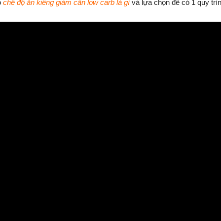
o
chế độ ăn kiêng giảm cân low carb là gì
và lựa chọn để có 1 quy trì