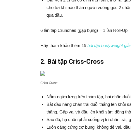
cho tới khi nào thân người vuông góc 2 chân 
qua đầu.
6 lần tập Crunches (gập bụng) = 1 lần Roll-Up
Hãy tham khảo thêm 19
bài tập bodyweight gi
2. Bài tập Criss-Cross
Criss Cross
Nằm ngửa lưng trên thảm tập, hai chân duỗi t
Bắt đầu nâng chân trái duỗi thẳng lên khỏi 
thẳng. Gập vai và đầu lên khỏi sàn; đồng thời
Sau đó, hạ chân phải xuống vị trí chân trái, 
Luôn căng cứng cơ bụng, không để vai, đầu