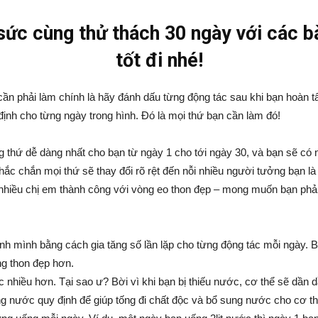
ức cùng thử thách 30 ngày với các b
tốt đi nhé!
cần phải làm chính là hãy đánh dấu từng động tác sau khi bạn hoàn tấ
nh cho từng ngày trong hình. Đó là mọi thứ bạn cần làm đó!
 thứ dễ dàng nhất cho bạn từ ngày 1 cho tới ngày 30, và bạn sẽ có 
c chắn mọi thứ sẽ thay đổi rõ rệt đến nỗi nhiều người tưởng bạn là 
 nhiều chị em thành công với vòng eo thon đẹp – mong muốn bạn phải
ính mình bằng cách gia tăng số lần lặp cho từng động tác mỗi ngày. 
ng thon đẹp hơn.
hiều hơn. Tại sao ư? Bời vì khi bạn bị thiếu nước, cơ thể sẽ dần d
 nước quy định để giúp tống đi chất độc và bổ sung nước cho cơ t