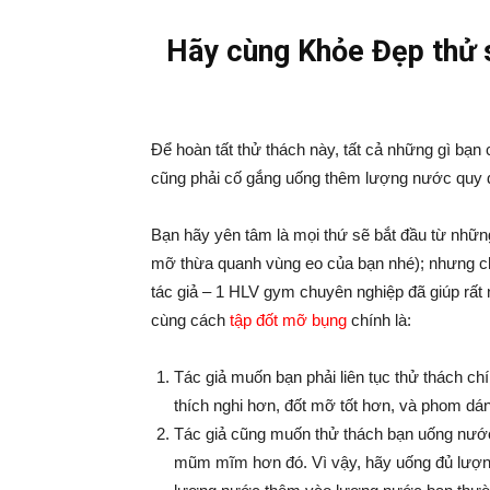
Hãy cùng Khỏe Đẹp thử s
Để hoàn tất thử thách này, tất cả những gì bạn 
cũng phải cố gắng uống thêm lượng nước quy đị
Bạn hãy yên tâm là mọi thứ sẽ bắt đầu từ những
mỡ thừa quanh vùng eo của bạn nhé); nhưng chắ
tác giả – 1 HLV gym chuyên nghiệp đã giúp rất
cùng cách
tập đốt mỡ bụng
chính là:
Tác giả muốn bạn phải liên tục thử thách ch
thích nghi hơn, đốt mỡ tốt hơn, và phom dá
Tác giả cũng muốn thử thách bạn uống nước n
mũm mĩm hơn đó. Vì vậy, hãy uống đủ lượng