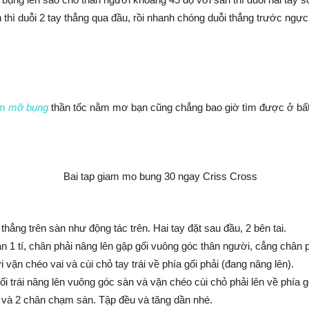
thì duỗi 2 tay thẳng qua đầu, rồi nhanh chóng duỗi thẳng trước ngực l
ảm mỡ bụng
thần tốc nằm mơ bạn cũng chẳng bao giờ tìm được ở bất
hẳng trên sàn như động tác trên. Hai tay đặt sau đầu, 2 bên tai.
sàn 1 tí, chân phải nâng lên gập gối vuông góc thân người, cẳng chân
 vặn chéo vai và cùi chỏ tay trái về phía gối phải (đang nâng lên).
gối trái nâng lên vuông góc sàn và vặn chéo cùi chỏ phải lên về phía gố
 và 2 chân chạm sàn. Tập đều và tăng dần nhé.