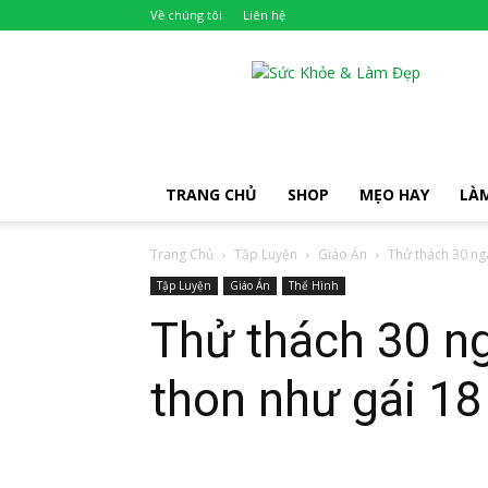
Về chúng tôi
Liên hệ
Khỏe
Đẹp
TRANG CHỦ
SHOP
MẸO HAY
LÀ
Trang Chủ
Tập Luyện
Giáo Án
Thử thách 30 ng
Tập Luyện
Giáo Án
Thể Hình
Thử thách 30 n
thon như gái 18