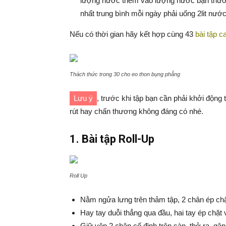
lượng nước thêm vào lượng nước bạn thường uố
nhất trung bình mỗi ngày phải uống 2lit nước
Nếu có thời gian hãy kết hợp cùng 43
bài tập c
Thách thức trong 30 cho eo thon bụng phẳng
Lưu ý
, trước khi tập bạn cần phải khởi động 
rút hay chấn thương không đáng có nhé.
1. Bài tập Roll-Up
Roll Up
Nằm ngửa lưng trên thảm tập, 2 chân ép chặ
Hay tay duỗi thẳng qua đầu, hai tay ép chặt 
Giữ yên 2 chân cố định trên sàn, thở ra, gậ