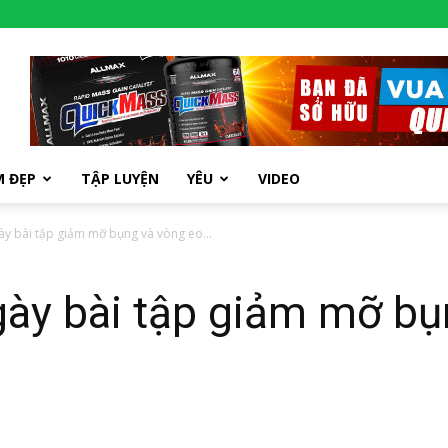
M ĐẸP
TẬP LUYỆN
YÊU
VIDEO
ày bài tập giảm mỡ bụng và vòng eo...
gày bài tập giảm mỡ bụ