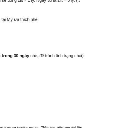
ng 2lit + 1 ly. Ngày 30 là 2lit + 5 ly. (ít
tại Mỹ ưa thích nhé.
 trong 30 ngày
nhé, để tránh tình trạng chuột
song song trước ngực. Tiếp tục gập người lên