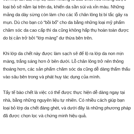
loại bỏ sẽ nằm lại trên da, khiến da sần sùi và xỉn màu. Những
mảng da dày sừng còn làm cho các lỗ chân lông bị bí tắc gây ra
mụn. Dù cho bạn có “bồi bổ” cho da bằng những loại mỹ phẩm
chăm sóc da cao cấp thì da cũng không hấp thụ hoàn toàn được
do bị cản trở bởi “lớp màng” dư thừa bên trên.
Khi lớp da chết này được làm sạch sẽ để lộ ra lớp da non mịn
màng, trắng sáng hơn ở bên dưới. Lỗ chân lông trở nên thông
thoáng hơn, các sản phẩm chăm sóc da cũng dễ dàng thẩm thấu
vào sâu bên trong và phát huy tác dụng của mình.
Tẩy tế bào chết là việc có thể được thực hiện dễ dàng ngay tại
nhà, bằng những nguyên liệu tự nhiên. Có nhiều cách giúp bạn
loại bỏ lớp da chết đáng ghét, và dưới đây là những phương pháp
đã được chọn lọc và chứng minh hiệu quả.