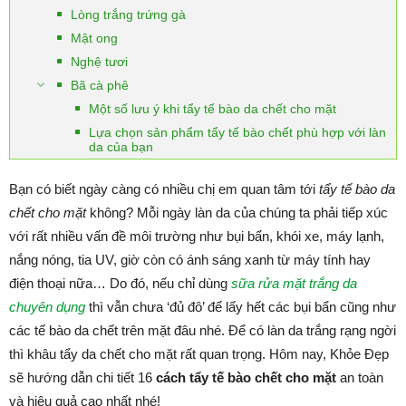
Lòng trắng trứng gà
Mật ong
Nghệ tươi
Bã cà phê
Một số lưu ý khi tẩy tế bào da chết cho mặt
Lựa chọn sản phẩm tẩy tế bào chết phù hợp với làn
da của bạn
Bạn có biết ngày càng có nhiều chị em quan tâm tới
tẩy tế bào da
chết cho mặt
không? Mỗi ngày làn da của chúng ta phải tiếp xúc
với rất nhiều vấn đề môi trường như bụi bẩn, khói xe, máy lạnh,
nắng nóng, tia UV, giờ còn có ánh sáng xanh từ máy tính hay
điện thoại nữa… Do đó, nếu chỉ dùng
sữa rửa mặt trắng da
chuyên dụng
thì vẫn chưa ‘đủ đô’ để lấy hết các bụi bẩn cũng như
các tế bào da chết trên mặt đâu nhé. Để có làn da trắng rạng ngời
thì khâu tẩy da chết cho mặt rất quan trọng. Hôm nay, Khỏe Đẹp
sẽ hướng dẫn chi tiết 16
cách tẩy tế bào chết cho mặt
an toàn
và hiệu quả cao nhất nhé!