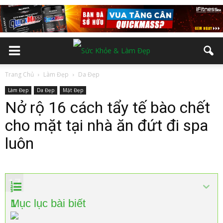
Trang Chủ
Làm Đẹp
Da Đẹp
Làm Đẹp
Da Đẹp
Mặt Đẹp
Nở rộ 16 cách tẩy tế bào chết
cho mặt tại nhà ăn đứt đi spa
luôn
10
11
12
13
14
15
16
17
2
3
4
5
6
7
8
9
1
Mục lục bài biết