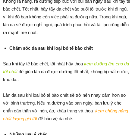
Không ra nắng, ra đường tiếp xúc với bụi bẩn ngay sau khi tẩy tế
bào chết. Tốt nhất, hãy tẩy da chết vào buổi tối trước khi đi ngủ,
vì khi đó bạn không còn việc phải ra đường nữa. Trong khi ngủ,
làn da sẽ được nghỉ ngơi, quá trình phục hồi và tái tạo cũng diễn
ra mạnh mẽ nhất.
Chăm sóc da sau khi loại bỏ tế bào chết
Sau khi tẩy tế bào chết, tốt nhất hãy thoa
kem dưỡng ẩm cho da
tốt nhất
để giúp làn da được dưỡng tốt nhất, không bị mất nước,
khô da..
Làn da sau khi loại bỏ tế bào chết sẽ trở nên nhạy cảm hơn so
với bình thường. Nếu ra đường vào ban ngày, bạn lưu ý che
chắn cẩn thận với nón, áo, khẩu trang và thoa
kem chống nắng
chất lượng giá tốt
để bảo vệ da nhé.
Những lưu ý khác