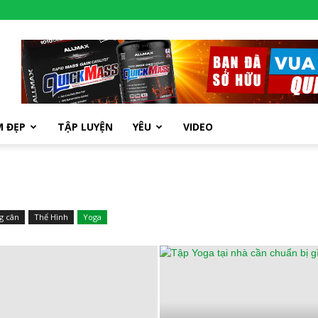
M ĐẸP
TẬP LUYỆN
YÊU
VIDEO
g cân
Thể Hình
Yoga