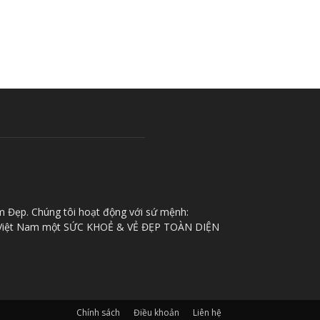
m Đẹp. Chúng tôi hoạt động với sứ mệnh:
iệt Nam một SỨC KHOẺ & VẺ ĐẸP TOÀN DIỆN
Chính sách
Điều khoản
Liên hệ