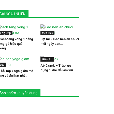
BÀI NGẪU NHIÊN
áng Đẹp
Mẹo Hay
cách tăng vòng 1 bằng
Bật mí 9 lí do nên ăn chuối
ứng gà hiệu quả
mỗi ngày bạn...
ông...
Giáo Án
oga
Ab Crack – Trào lưu
bụng 1 khe dễ làm xiu...
 bài tập Yoga giảm mỡ
ng và đùi hay nhất...
Sản phẩm khuyên dùng