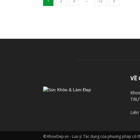
...
1
2
3
12
VỀ 
Khoe
TRU
Liên
© KhoeDep.vn - Lưu ý: Tác dụng của phuơng pháp có thê