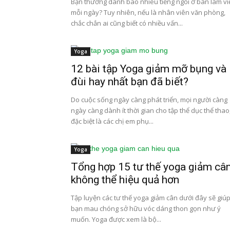
Bạn thường dành bao nhiêu tiếng ngồi ở bàn làm vi
mỗi ngày? Tuy nhiên, nếu là nhân viên văn phòng,
chắc chắn ai cũng biết có nhiều vấn...
Yoga
12 bài tập Yoga giảm mỡ bụng và
đùi hay nhất bạn đã biết?
Do cuộc sống ngày càng phát triển, mọi người càng
ngày càng dành ít thời gian cho tập thể dục thể thao
đặc biệt là các chị em phụ...
Yoga
Tổng hợp 15 tư thế yoga giảm câ
không thể hiệu quả hơn
Tập luyện các tư thế yoga giảm cân dưới đây sẽ giú
bạn mau chóng sở hữu vóc dáng thon gọn như ý
muốn. Yoga được xem là bộ...