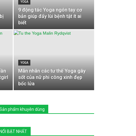
YOGA
9 động tác Yoga ngón tay cơ
bị
bản giúp đẩy lùi bệnh tật ít ai
biết
YOGA
cần
Mãn nhãn các tư thế Yoga gây
girl
sốt của nữ phi công xinh đẹp
bốc lửa
Sản phẩm khuyên dùng
NỔI BẬT NHẤT