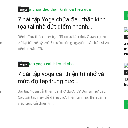
Yoga
7 bài tập Yoga chữa đau thần kinh
tọa tại nhà dứt diểm nhanh...
Bệnh đau thần kinh tọa đã có từ lâu đời. Quay ngược
D
ạn
trở lại từ thế kỷ thứ 5 trước công nguyên, các bác sĩ và
4 
bệnh nhân đã...
tr
kh
Yoga
p
7 bài tập yoga cải thiện trí nhớ và
Y
12
mức độ tập trung cực...
bụ
i
Bài tập Yoga cải thiện trí nhớ được ư? Đúng như vậy.
Các bài tập này dễ dàng thực hiện tại nhà. Bên cạnh
việc giúp cải thiện trí...