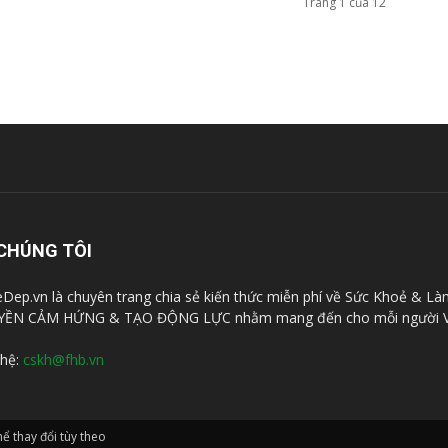
Trang 1 của 12
CHÚNG TÔI
Dep.vn là chuyên trang chia sẻ kiến thức miễn phí về Sức Khoẻ & Là
YỀN CẢM HỨNG & TẠO ĐỘNG LỰC nhằm mang đến cho mỗi người V
 hệ:
cskh@fhb.vn
̉ thay đổi tùy theo