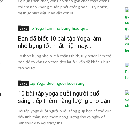
ệc
Cơ bụng săn chắc, vòng eo thon gọn chắc chắn chẳng
chị em nào không muốn phải không nào? Tuy nhiên,
để thực hiện điều này vẫn còn là...
Yoga
Bạn đã biết 10 bài tập Yoga làm
nhỏ bụng tốt nhất hiện nay...
Eo thon bụng nhỏ ai mà chẳng thích, tuy nhiên làm thế
,
nào để có vòng eo thon đẹp lại là 1 vấn đề khác. Chưa
cần nói tới...
Yoga
n
10 bài tập yoga duỗi người buổi
sáng tiếp thêm năng lượng cho bạn
p
Bài tập yoga duỗi người buổi sáng giúp bạn có thể vực
dậy tinh thần, nạp thêm năng lượng cho cả ngày dài.
Bạn thức dậy với trạng thái...