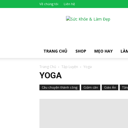
Về chúng tôi
Liên hệ
Khỏe
Đẹp
TRANG CHỦ
SHOP
MẸO HAY
LÀ
Trang Chủ
Tập Luyện
Yoga
YOGA
Câu chuyện thành công
Giảm cân
Giáo Án
Tăn