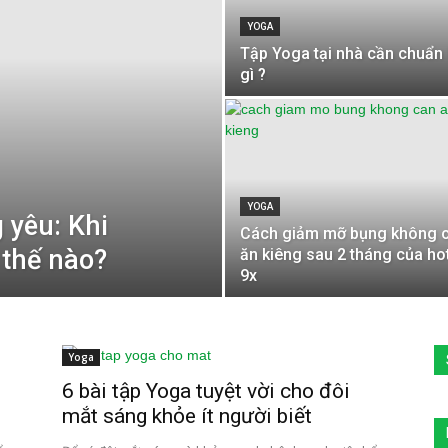
YOGA
Tập Yoga tại nhà cần chuẩn 
gì ?
YOGA
 yêu: Khi
Cách giảm mỡ bụng không 
 thế nào?
ăn kiêng sau 2 tháng của hot
9x
Yoga
6 bài tập Yoga tuyệt vời cho đôi
mắt sáng khỏe ít người biết