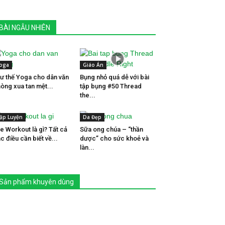
BÀI NGẪU NHIÊN
oga
Giáo Án
tư thế Yoga cho dân văn
Bụng nhỏ quá dễ với bài
òng xua tan mệt...
tập bụng #50 Thread
the...
ập Luyện
Da Đẹp
e Workout là gì? Tất cả
Sữa ong chúa – “thần
c điều cần biết về...
dược” cho sức khoẻ và
làn...
Sản phẩm khuyên dùng