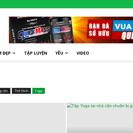
M ĐẸP
TẬP LUYỆN
YÊU
VIDEO
g cân
Thể Hình
Yoga