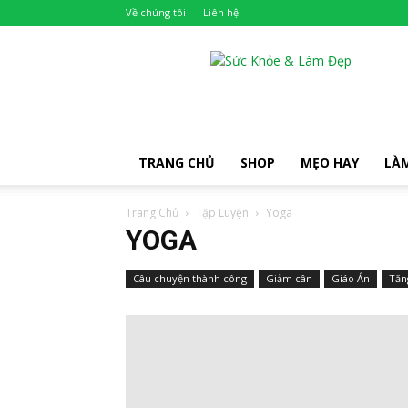
Về chúng tôi
Liên hệ
Khỏe
Đẹp
TRANG CHỦ
SHOP
MẸO HAY
LÀ
Trang Chủ
Tập Luyện
Yoga
YOGA
Câu chuyện thành công
Giảm cân
Giáo Án
Tăn