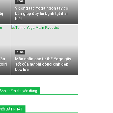
YOGA
9 động tác Yoga ngón tay cơ
bị
bản giúp đẩy lùi bệnh tật ít ai
biết
YOGA
cần
Mãn nhãn các tư thế Yoga gây
girl
sốt của nữ phi công xinh đẹp
bốc lửa
Sản phẩm khuyên dùng
NỔI BẬT NHẤT