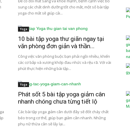
,
Để có đôi mắt sáng và khỏe mạnh, bệnh cạnh việc bổ
i
sung các chất dinh dưỡng tốt cho mắt, một số bài tập
yoga cho mắt sẽ giúp cải...
Yoga
10 bài tập yoga thư giãn ngay tại
văn phòng đơn giản và thần...
Công việc văn phòng buộc bạn phải ngồi nhiều, khiến
các cơ bắp và xương khớp đau nhức và rệu rã. Với vài
phút thực hiện những bài tập...
Yoga
Phát sốt 5 bài tập yoga giảm cân
nhanh chóng chưa từng tiết lộ
oga
Các bài tập yoga giảm cân dưới đây sẽ đốt cháy chất
tập
béo trong cơ thể, giúp bạn giảm cân nhanh. Những
phụ nữ thừa cân sẽ lấy lại...