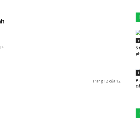
nh
Y
p.
5 
ph
T
Pr
Trang 12 của 12
cá