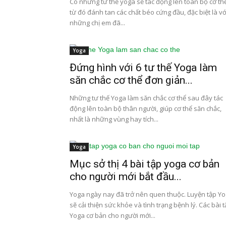
Có những tư thế yoga sẽ tác động lên toàn bộ cơ thể
từ đó đánh tan các chất béo cứng đầu, đặc biệt là vớ
những chị em đã...
Yoga
Đứng hình với 6 tư thế Yoga làm
săn chắc cơ thể đơn giản...
Những tư thế Yoga làm săn chắc cơ thể sau đây tác
động lên toàn bộ thân người, giúp cơ thể săn chắc,
nhất là những vùng hay tích...
Yoga
Mục sở thị 4 bài tập yoga cơ bản
cho người mới bắt đầu...
Yoga ngày nay đã trở nên quen thuộc. Luyện tập Y
sẽ cải thiện sức khỏe và tình trạng bệnh lý. Các bài 
Yoga cơ bản cho người mới...