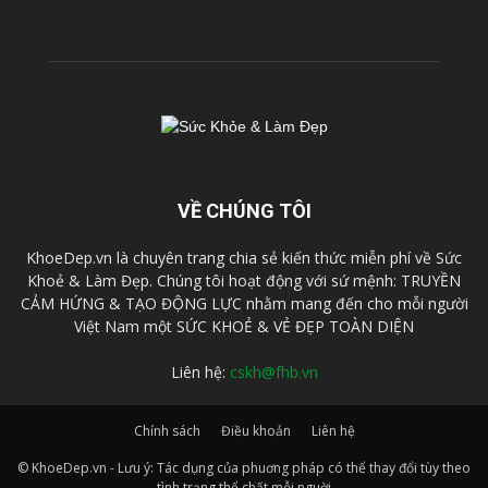
VỀ CHÚNG TÔI
KhoeDep.vn là chuyên trang chia sẻ kiến thức miễn phí về Sức
Khoẻ & Làm Đẹp. Chúng tôi hoạt động với sứ mệnh: TRUYỀN
CẢM HỨNG & TẠO ĐỘNG LỰC nhằm mang đến cho mỗi người
Việt Nam một SỨC KHOẺ & VẺ ĐẸP TOÀN DIỆN
Liên hệ:
cskh@fhb.vn
Chính sách
Điều khoản
Liên hệ
© KhoeDep.vn - Lưu ý: Tác dụng của phuơng pháp có thể thay đổi tùy theo
tình trạng thể chất mỗi nguời