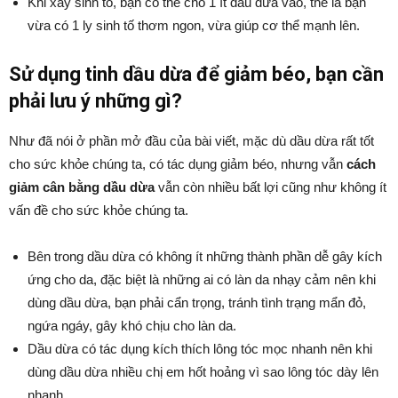
Khi xay sinh tố, bạn có thể cho 1 ít dầu dừa vào, thế là bạn
vừa có 1 ly sinh tố thơm ngon, vừa giúp cơ thể mạnh lên.
Sử dụng tinh dầu dừa để giảm béo, bạn cần
phải lưu ý những gì?
Như đã nói ở phần mở đầu của bài viết, mặc dù dầu dừa rất tốt
cho sức khỏe chúng ta, có tác dụng giảm béo, nhưng vẫn
cách
giảm cân bằng dầu dừa
vẫn còn nhiều bất lợi cũng như không ít
vấn đề cho sức khỏe chúng ta.
Bên trong dầu dừa có không ít những thành phần dễ gây kích
ứng cho da, đặc biệt là những ai có làn da nhạy cảm nên khi
dùng dầu dừa, bạn phải cẩn trọng, tránh tình trạng mẩn đỏ,
ngứa ngáy, gây khó chịu cho làn da.
Dầu dừa có tác dụng kích thích lông tóc mọc nhanh nên khi
dùng dầu dừa nhiều chị em hốt hoảng vì sao lông tóc dày lên
nhanh.