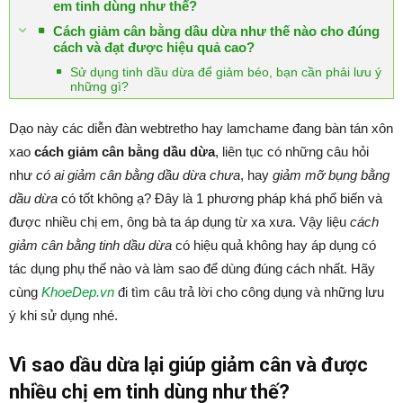
em tinh dùng như thế?
Cách giảm cân bằng dầu dừa như thế nào cho đúng
cách và đạt được hiệu quả cao?
Sử dụng tinh dầu dừa để giảm béo, bạn cần phải lưu ý
những gì?
Dạo này các diễn đàn webtretho hay lamchame đang bàn tán xôn
xao
cách giảm cân bằng dầu dừa
, liên tục có những câu hỏi
như
có ai giảm cân bằng dầu dừa chưa
, hay
giảm mỡ bụng bằng
dầu dừa
có tốt không ạ? Đây là 1 phương pháp khá phổ biến và
được nhiều chị em, ông bà ta áp dụng từ xa xưa. Vậy liệu
cách
giảm cân bằng tinh dầu dừa
có hiệu quả không hay áp dụng có
tác dụng phụ thế nào và làm sao để dùng đúng cách nhất. Hãy
cùng
KhoeDep.vn
đi tìm câu trả lời cho công dụng và những lưu
ý khi sử dụng nhé.
Vì sao dầu dừa lại giúp giảm cân và được
nhiều chị em tinh dùng như thế?