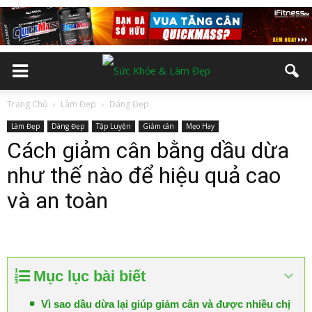
Trang Chủ
Làm Đẹp
Dáng Đẹp
Làm Đẹp
Dáng Đẹp
Tập Luyện
Giảm cân
Mẹo Hay
Cách giảm cân bằng dầu dừa
như thế nào để hiệu quả cao
và an toàn
Mục lục bài biết
Vì sao dầu dừa lại giúp giảm cân và được nhiều chị