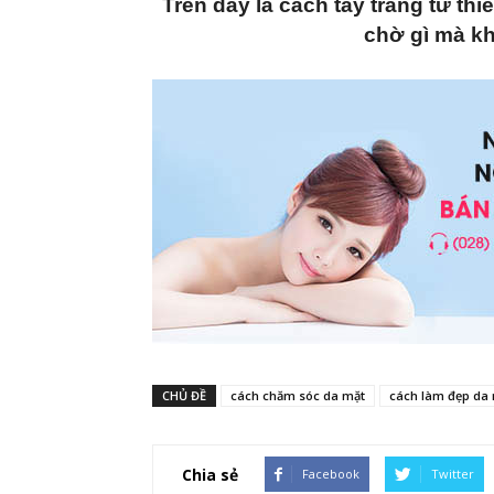
Trên đây là cách tẩy trang từ th
chờ gì mà kh
CHỦ ĐỀ
cách chăm sóc da mặt
cách làm đẹp da
Chia sẻ
Facebook
Twitter