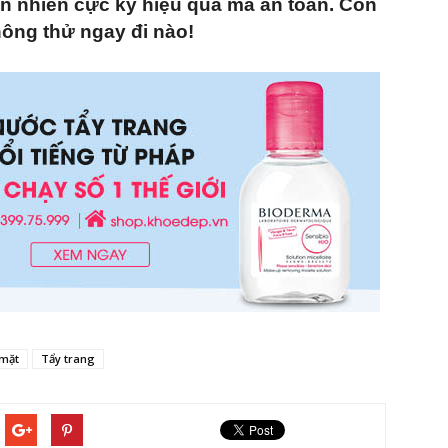
iên nhiên cực kỳ hiệu quả mà an toàn. Còn
ông thử ngay đi nào!
 mặt
Tẩy trang