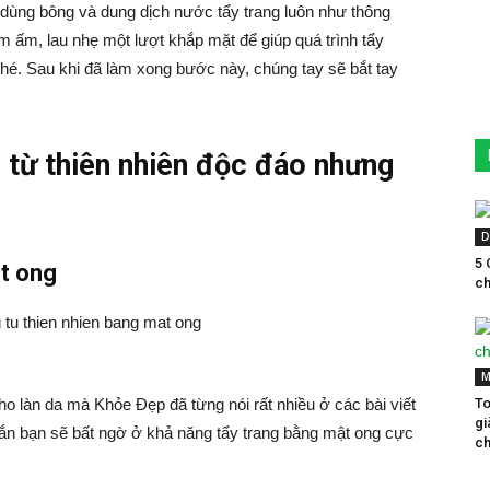
 dùng bông và dung dịch nước tẩy trang luôn như thông
m, lau nhẹ một lượt khắp mặt để giúp quá trình tẩy
nhé. Sau khi đã làm xong bước này, chúng tay sẽ bắt tay
 từ thiên nhiên độc đáo nhưng
D
5 
ật ong
ch
M
ho làn da mà Khỏe Đẹp đã từng nói rất nhiều ở các bài viết
To
gi
ắn bạn sẽ bất ngờ ở khả năng tẩy trang bằng mật ong cực
ch