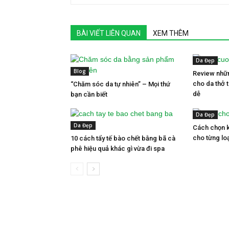
BÀI VIẾT LIÊN QUAN
XEM THÊM
Da Đẹp
Blog
Review nhữ
cho da thở 
“Chăm sóc da tự nhiên” – Mọi thứ
dễ
bạn cần biết
Da Đẹp
Da Đẹp
Cách chọn k
cho từng loạ
10 cách tẩy tế bào chết bằng bã cà
phê hiệu quả khác gì vừa đi spa