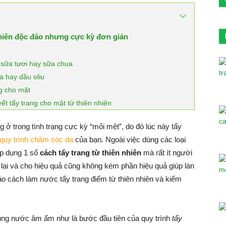
nhiên độc đáo nhưng cực kỳ đơn giản
g sữa tươi hay sữa chua
a hay dầu oliu
ng cho mặt
ết tẩy trang cho mặt từ thiên nhiên
 ở trong tình trạng cực kỳ “mỏi mệt”, do đó lúc này tẩy
quy trình chăm sóc da
của bạn. Ngoài việc dùng các loại
áp dụng 1 số
cách tẩy trang từ thiên nhiên
mà rất ít người
ể lại và cho hiệu quả cũng không kém phần hiệu quả giúp làn
o cách làm nước tẩy trang điểm từ thiên nhiên và kiểm
 dùng nước âm ấm như là bước đầu tiên của quy trình
tẩy