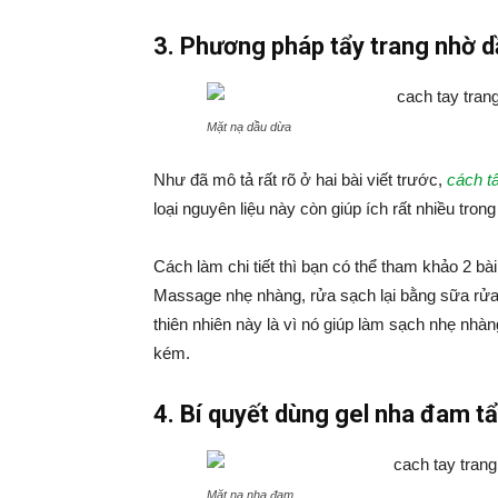
3. Phương pháp tẩy trang nhờ d
Mặt nạ dầu dừa
Như đã mô tả rất rõ ở hai bài viết trước,
cách t
loại nguyên liệu này còn giúp ích rất nhiều tr
Cách làm chi tiết thì bạn có thể tham khảo 2 bài 
Massage nhẹ nhàng, rửa sạch lại bằng sữa rửa 
thiên nhiên này là vì nó giúp làm sạch nhẹ nhàn
kém.
4. Bí quyết dùng gel nha đam t
Mặt nạ nha đam