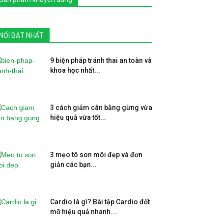
NỔI BẬT NHẤT
9 biện pháp tránh thai an toàn và
khoa học nhất...
3 cách giảm cân bằng gừng vừa
hiệu quả vừa tốt...
3 mẹo tô son môi đẹp và đơn
giản các bạn...
Cardio là gì? Bài tập Cardio đốt
mỡ hiệu quả nhanh...