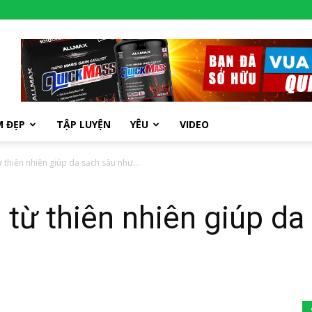
M ĐẸP
TẬP LUYỆN
YÊU
VIDEO
ừ thiên nhiên giúp da sạch sâu như...
 từ thiên nhiên giúp da