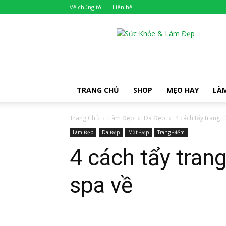
Về chúng tôi
Liên hệ
Khỏe
Đẹp
TRANG CHỦ
SHOP
MẸO HAY
LÀ
Trang Chủ
Làm Đẹp
Da Đẹp
4 cách tẩy trang t
Làm Đẹp
Da Đẹp
Mặt Đẹp
Trang Điểm
4 cách tẩy trang
spa về