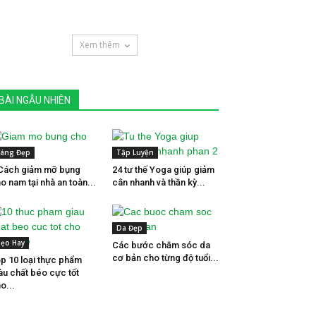
Xem thêm
BÀI NGẪU NHIÊN
áng Đẹp
Tập Luyện
Cách giảm mỡ bụng
24 tư thế Yoga giúp giảm
o nam tại nhà an toàn...
cân nhanh và thần kỳ...
Da Đẹp
ẹo Hay
Các bước chăm sóc da
cơ bản cho từng độ tuổi...
p 10 loại thực phẩm
àu chất béo cực tốt
o...