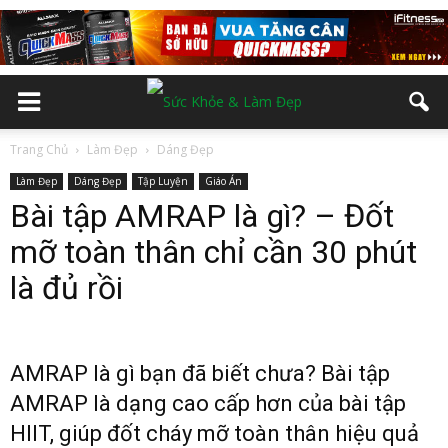
Trang Chủ
Làm Đẹp
Dáng Đẹp
Làm Đẹp
Dáng Đẹp
Tập Luyện
Giáo Án
Bài tập AMRAP là gì? – Đốt
mỡ toàn thân chỉ cần 30 phút
là đủ rồi
AMRAP là gì bạn đã biết chưa? Bài tập
AMRAP là dạng cao cấp hơn của bài tập
HIIT, giúp đốt cháy mỡ toàn thân hiệu quả