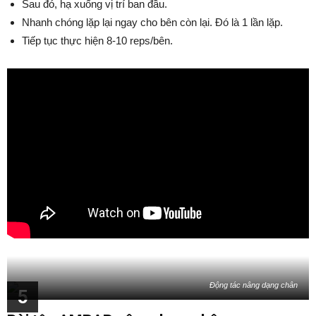
Sau đó, hạ xuống vị trí ban đầu.
Nhanh chóng lặp lại ngay cho bên còn lại. Đó là 1 lần lặp.
Tiếp tục thực hiện 8-10 reps/bên.
Động tác nâng dạng chân
5