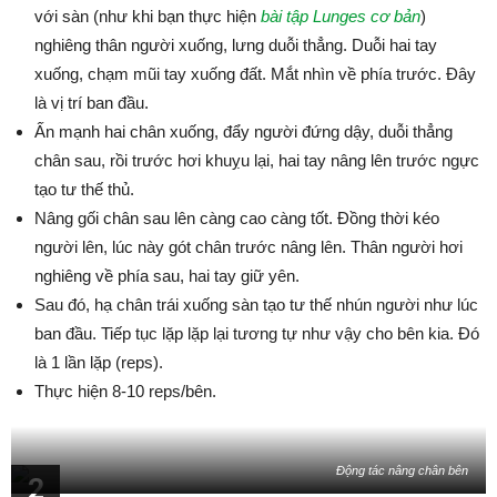
với sàn (như khi bạn thực hiện
bài tập Lunges cơ bản
)
nghiêng thân người xuống, lưng duỗi thẳng. Duỗi hai tay
xuống, chạm mũi tay xuống đất. Mắt nhìn về phía trước. Đây
là vị trí ban đầu.
Ấn mạnh hai chân xuống, đẩy người đứng dậy, duỗi thẳng
chân sau, rồi trước hơi khuỵu lại, hai tay nâng lên trước ngực
tạo tư thế thủ.
Nâng gối chân sau lên càng cao càng tốt. Đồng thời kéo
người lên, lúc này gót chân trước nâng lên. Thân người hơi
nghiêng về phía sau, hai tay giữ yên.
Sau đó, hạ chân trái xuống sàn tạo tư thế nhún người như lúc
ban đầu. Tiếp tục lặp lặp lại tương tự như vậy cho bên kia. Đó
là 1 lần lặp (reps).
Thực hiện 8-10 reps/bên.
Động tác nâng chân bên
2