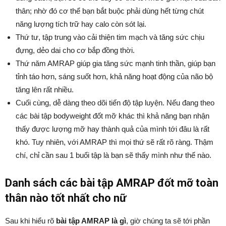
thân; nhờ đó cơ thể bạn bắt buộc phải dùng hết từng chút
năng lượng tích trữ hay calo còn sót lại.
Thứ tư, tập trung vào cải thiện tim mạch và tăng sức chịu
đựng, dẻo dai cho cơ bắp đồng thời.
Thứ năm AMRAP giúp gia tăng sức mạnh tinh thần, giúp bạn
tỉnh táo hơn, sáng suốt hơn, khả năng hoạt động của não bộ
tăng lên rất nhiều.
Cuối cùng, dễ dàng theo dõi tiến độ tập luyện. Nếu đang theo
các bài tập bodyweight đốt mỡ khác thì khả năng bạn nhận
thấy được lượng mỡ hay thành quả của mình tới đâu là rất
khó. Tuy nhiên, với AMRAP thì mọi thứ sẽ rất rõ ràng. Thậm
chí, chỉ cần sau 1 buổi tập là bạn sẽ thấy mình như thế nào.
Danh sách các bài tập AMRAP đốt mỡ toàn
thân nào tốt nhất cho nữ
Sau khi hiểu rõ
bài tập AMRAP là gì
, giờ chúng ta sẽ tới phần