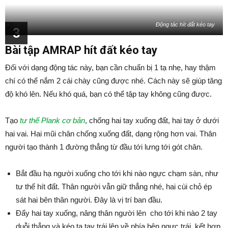
Động tác hít đất kéo tay
3
Bài tập AMRAP hít đất kéo tay
Đối với dạng động tác này, bạn cần chuẩn bị 1 tạ nhẹ, hay thậm
chí có thể nắm 2 cái chày cũng được nhé. Cách này sẽ giúp tăng
độ khó lên. Nếu khó quá, bạn có thể tập tay không cũng được.
Tạo
tư thế Plank cơ bản
, chống hai tay xuống đất, hai tay ở dưới
hai vai. Hai mũi chân chống xuống đất, dạng rộng hơn vai. Thân
người tạo thành 1 đường thẳng từ đầu tới lưng tới gót chân.
Bắt đầu hạ người xuống cho tới khi nào ngực chạm sàn, như
tư thế hít đất. Thân người vẫn giữ thẳng nhé, hai cùi chỏ ép
sát hai bên thân người. Đây là vị trí ban đầu.
Đẩy hai tay xuống, nâng thân người lên cho tới khi nào 2 tay
duỗi thẳng và kéo tạ tay trái lên về phía bên ngực trái, kết hợp