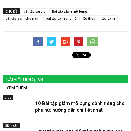
CHỦ ĐỀ
bài tập cardio
Bài tập giảm mỡ bụng
bài tập gym cho nam
bài tập gym cho nữ
Eo thon
tập gym
BÀI VIẾT LIÊN QUAN
XEM THÊM
Blog
10 Bài tập giảm mỡ bụng dành riêng cho
phụ nữ: hướng dẫn chi tiết nhất
Giảm cân