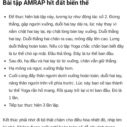
Bài tập AMRAP hít đất biến thể
Để thực hiện bài tập này, tương tự như động tác số 2. Đứng
thẳng, gập người xuống, duỗi hai tay dài ra, lúc này thay vì
nắm chặt hai tay lại, ép chặt lòng bàn tay xuống. Duỗi thẳng
hai tay. Duỗi thẳng hai chân ra sau, mông đẩy lên cao. Lưng
duỗi thẳng hoàn toàn. Nếu có tập Yoga chắc chắn bạn biết đây
là tư thế chó úp mặt. Đầu thả lỏng. Đây là tư thế ban đầu.
Sau đó, hạ đầu và hai tay từ từ xuống, chân vẫn giữ thẳng.
Hạ mông và ngực xuống thấp hơn.
Cuối cùng đẩy thân người dưới xuống hoàn toàn, duỗi hai tay,
nâng thân người trên về phía trước. Lúc này bạn sẽ tạo thành
tư thế Yoga rắn hổ mang. Rồi quay trở lại vị trí ban đầu. Đó là
1 lần.
Tiếp tục thực hiện 3 lần lặp.
Kết thúc phải nhớ đi bộ thật chậm cho điều hòa nhiệt độ, nhịp tim