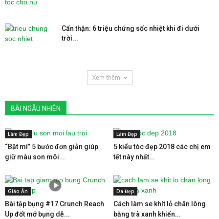
Cẩn thận: 6 triệu chứng sốc nhiệt khi đi dưới
trời...
Xem thêm
BÀI NGẪU NHIÊN
Làm Đẹp
Làm Đẹp
“Bật mí” 5 bước đơn giản giúp
5 kiểu tóc đẹp 2018 các chị em
giữ màu son môi...
tết này nhất...
Giáo Án
Da Đẹp
Bài tập bụng #17 Crunch Reach
Cách làm se khít lỗ chân lông
Up đốt mỡ bụng dễ...
bằng trà xanh khiến...