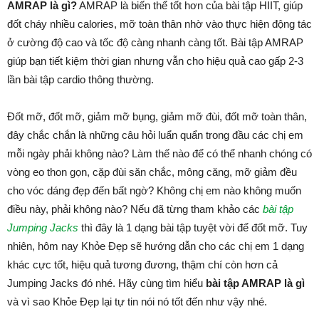
AMRAP là gì?
AMRAP là biến thể tốt hơn của bài tập HIIT, giúp
đốt cháy nhiều calories, mỡ toàn thân nhờ vào thực hiện động tác
ở cường độ cao và tốc độ càng nhanh càng tốt. Bài tập AMRAP
giúp bạn tiết kiệm thời gian nhưng vẫn cho hiệu quả cao gấp 2-3
lần bài tập cardio thông thường.
Đốt mỡ, đốt mỡ, giảm mỡ bụng, giảm mỡ đùi, đốt mỡ toàn thân,
đây chắc chắn là những câu hỏi luẩn quẩn trong đầu các chị em
mỗi ngày phải không nào? Làm thế nào để có thể nhanh chóng có
vòng eo thon gọn, cặp đùi săn chắc, mông căng, mỡ giảm đều
cho vóc dáng đẹp đến bất ngờ? Không chị em nào không muốn
điều này, phải không nào? Nếu đã từng tham khảo các
bài tập
Jumping Jacks
thì đây là 1 dạng bài tập tuyệt vời để đốt mỡ. Tuy
nhiên, hôm nay Khỏe Đẹp sẽ hướng dẫn cho các chị em 1 dạng
khác cực tốt, hiệu quả tương đương, thậm chí còn hơn cả
Jumping Jacks đó nhé. Hãy cùng tìm hiểu
bài tập AMRAP là gì
và vì sao Khỏe Đẹp lại tự tin nói nó tốt đến như vậy nhé.