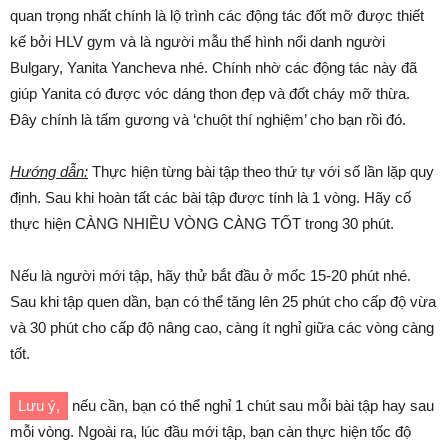
quan trọng nhất chính là lộ trình các động tác đốt mỡ được thiết
kế bởi HLV gym và là người mẫu thể hình nổi danh người
Bulgary, Yanita Yancheva nhé. Chính nhờ các động tác này đã
giúp Yanita có được vóc dáng thon đẹp và đốt cháy mỡ thừa.
Đây chính là tấm gương và ‘chuột thí nghiệm’ cho bạn rồi đó.
Hướng dẫn:
Thực hiện từng bài tập theo thứ tự với số lần lặp quy
định. Sau khi hoàn tất các bài tập được tính là 1 vòng. Hãy cố
thực hiện CÀNG NHIỀU VÒNG CÀNG TỐT trong 30 phút.
Nếu là người mới tập, hãy thử bắt đầu ở mốc 15-20 phút nhé.
Sau khi tập quen dần, bạn có thể tăng lên 25 phút cho cấp độ vừa
và 30 phút cho cấp độ nâng cao, càng ít nghỉ giữa các vòng càng
tốt.
Lưu ý,
nếu cần, bạn có thể nghỉ 1 chút sau mỗi bài tập hay sau
mỗi vòng. Ngoài ra, lúc đầu mới tập, bạn càn thực hiện tốc độ