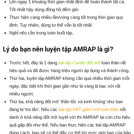
Lên ngay 1 khoảng thời gian nhất định để hoàn thành tất cả.
Tốt nhất hãy dùng đồng hồ đếm giờ.
Thực hiện càng nhiều lần/vòng càng tốt trong thời gian quy
định. Tuy nhiên, đúng tư thế vẫn là tốt nhất.
Nghỉ nếu cần trong toàn buổi tập.
Lý do bạn nên luyện tập AMRAP là gì?
Trước hết, đây là 1 dạng
bài tập Cardio đốt mỡ
toàn thân rất
hiệu quả và đã được hàng triệu người áp dụng và thành công.
Thứ hai, luyện tập AMRAP không cần quá nhiều thời gian mỗi
ngày, đặc biệt khi thời gian gần như là vàng là bạc với rất
nhiều người.
Thứ ba, khả năng đốt mỡ ‘thần tốc và kinh khủng’ như bạn
đang bị ‘tra tấn’. Nếu các
bài tập HIIT giảm mỡ toàn thân
nổi
danh ở khả năng đốt mỡ tuyệt vời thì AMRAP lại còn cho hiệu
quả gấp đôi như thế. Nếu bạn thực hiện các bài tập AMRAP
đúng cách, bạn sẽ có thể đẩy cơ thể tới mức giới hạn của bản