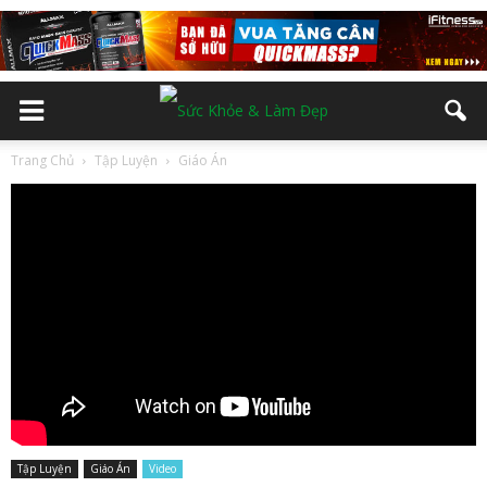
Trang Chủ
Tập Luyện
Giáo Án
Tập Luyện
Giáo Án
Video