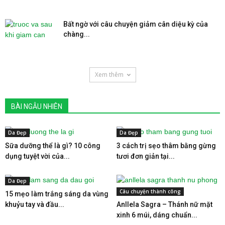
Bất ngờ với câu chuyện giảm cân diệu kỳ của
chàng...
Xem thêm
BÀI NGẪU NHIÊN
Da Đẹp
Da Đẹp
Sữa dưỡng thể là gì? 10 công
3 cách trị sẹo thâm bằng gừng
dụng tuyệt vời của...
tươi đơn giản tại...
Da Đẹp
Câu chuyện thành công
15 mẹo làm trắng sáng da vùng
khuỷu tay và đầu...
Anllela Sagra – Thánh nữ mặt
xinh 6 múi, dáng chuẩn...