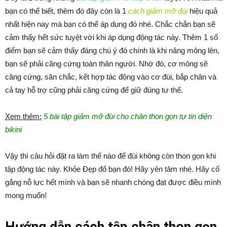
bạn có thể biết, thêm đó đây còn là 1
cách giảm mỡ đùi
hiệu quả
nhất hiện nay mà bạn có thể áp dụng đó nhé. Chắc chắn bạn sẽ
cảm thấy hết sức tuyệt vời khi áp dụng động tác này. Thêm 1 số
điểm bạn sẽ cảm thấy đáng chú ý đó chính là khi nâng mông lên,
bạn sẽ phải căng cứng toàn thân người. Nhờ đó, cơ mông sẽ
căng cứng, săn chắc, kết hợp tác động vào cơ đùi, bắp chân và
cả tay hỗ trợ cũng phải căng cứng để giữ đúng tư thế.
Xem thêm:
5 bài tập giảm mỡ đùi cho chân thon gọn tự tin diện
bikini
Vậy thì câu hỏi đặt ra làm thế nào để đùi không còn thon gọn khi
tập động tác này. Khỏe Đẹp đố bạn đó! Hãy yên tâm nhé. Hãy cố
gắng nỗ lực hết mình và bạn sẽ nhanh chóng đạt được điều mình
mong muốn!
Hướng dẫn cách tập chân thon gọn