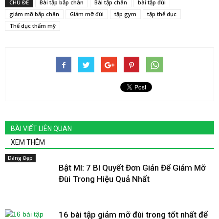
CHỦ ĐỀ
Bài tập bắp chân
Bài tập chân
bài tập đùi
giảm mỡ bắp chân
Giảm mỡ đùi
tập gym
tập thể dục
Thể dục thẩm mỹ
BÀI VIẾT LIÊN QUAN
XEM THÊM
Dáng Đẹp
Bật Mí: 7 Bí Quyết Đơn Giản Để Giảm Mỡ
Đùi Trong Hiệu Quả Nhất
16 bài tập giảm mỡ đùi trong tốt nhất để