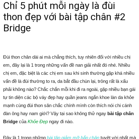
Chỉ 5 phút mỗi ngày là đùi
thon đẹp với bài tập chân #2
Bridge
Đùi thon chân dài ai mà chẳng thích, tuy nhiên đối với nhiều chị
em, đây lại là 1 trong những vấn đề nan giải nhất đó nhé. Nhiều
chị em, đặc biệt là các chị em sau khi sinh thường gặp khá nhiều
vấn đề là đùi thường to ra, da bắt đầu chùn lại, trông rất là xấu
phải không nào? Chắc chắn mỗi khi đi ra ngoài, gặp nhiều bạn gái
tự tin diện các bộ váy đẹp hay quần jeans ngắn khoe làn da khỏe
mạnh cùng đùi thon săn chắc chính mình còn thích nói chi cánh
đàn ông hay nam giới? Vậy tại sao không thử ngay
bài tập chân
Bridge
của
Khỏe Đẹp
ngay đi nào.
Đây là 1 trong những
bài tập giảm mỡ bắp chân
tuyệt vời nhất mà