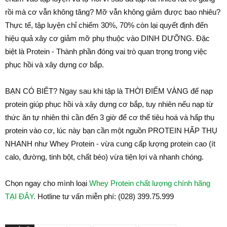
rồi mà cơ vẫn không tăng? Mỡ vẫn không giảm được bao nhiêu?
Thực tế, tập luyện chỉ chiếm 30%, 70% còn lại quyết định đến
hiệu quả xây cơ giảm mỡ phụ thuộc vào DINH DƯỠNG. Đặc
biệt là Protein - Thành phần đóng vai trò quan trọng trong việc
phục hồi và xây dựng cơ bắp.
BẠN CÓ BIẾT? Ngay sau khi tập là THỜI ĐIỂM VÀNG để nạp
protein giúp phục hồi và xây dựng cơ bắp, tuy nhiên nếu nạp từ
thức ăn tự nhiên thì cần đến 3 giờ để cơ thể tiêu hoá và hấp thụ
protein vào cơ, lúc này bạn cần một nguồn PROTEIN HẤP THỤ
NHANH như Whey Protein - vừa cung cấp lượng protein cao (ít
calo, đường, tinh bột, chất béo) vừa tiện lợi và nhanh chóng.
Chọn ngay cho mình loại
Whey Protein chất lượng chính hãng
TẠI ĐÂY.
Hotline tư vấn miễn phí: (028) 399.75.999