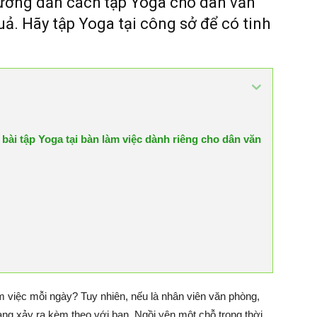
hướng dẫn cách tập Yoga cho dân văn
uả. Hãy tập Yoga tại công sở để có tinh
ài tập Yoga tại bàn làm việc dành riêng cho dân văn
m việc mỗi ngày? Tuy nhiên, nếu là nhân viên văn phòng,
àng xảy ra kèm theo với bạn. Ngồi yên một chỗ trong thời