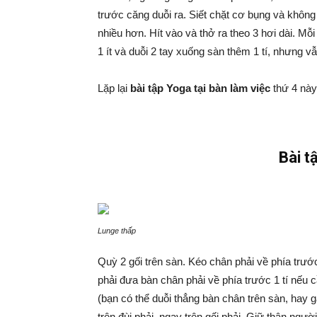
trước căng duỗi ra. Siết chặt cơ bụng và không
nhiều hơn. Hít vào và thở ra theo 3 hơi dài. Mỗi
1 ít và duỗi 2 tay xuống sàn thêm 1 tí, nhưng v
Lặp lại
bài tập Yoga tại bàn làm việc
thứ 4 này 
Bài t
Lunge thấp
Quỳ 2 gối trên sàn. Kéo chân phải về phía trướ
phải đưa bàn chân phải về phía trước 1 tí nếu cầ
(bạn có thể duỗi thẳng bàn chân trên sàn, hay 
trên đùi phải, ngay trên gối phải. Giữ thân ngư