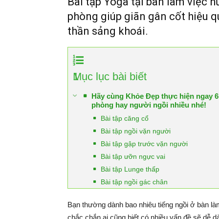
Bài tập Yoga tại bàn làm việc 
phòng giúp giãn gân cốt hiệu q
thần sảng khoái.
1
Mục lục bài biết
Hãy cùng Khỏe Đẹp thực hiện ngay 6 b
phòng hay người ngồi nhiều nhé!
Bài tập căng cổ
Bài tập ngồi vặn người
Bài tập gập trước vặn người
Bài tập ưỡn ngực vai
Bài tập Lunge thấp
Bài tập ngồi gác chân
Bạn thường dành bao nhiêu tiếng ngồi ở bàn là
chắc chắn ai cũng biết có nhiều vấn đề sẽ dễ d