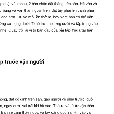
ép chặt vào nhau, 2 bàn chân đặt thẳng trên sàn. Hít vào và
 cơ bụng và vặn thân người trên, đặt tay phải lên cạnh phía
 cao hơn 1 ít, và mỗi lần thở ra, hãy xem bạn có thể vặn
 cứng cơ bụng dưới để hổ trợ cho lưng dưới và tập trung vào
nhé. Quay trở lại vị trí ban đầu của
bài tập Yoga tại bàn
ập trước vặn người
ông, đặt cố đính trên sàn, gập người về phía trước, duỗi
n, ngay dưới vai trái khi hít vào. Thở ra và từ từ vặn thân
n. Bạn sẽ cảm thấy ngực và tay căng duỗi ra. Hít vào và