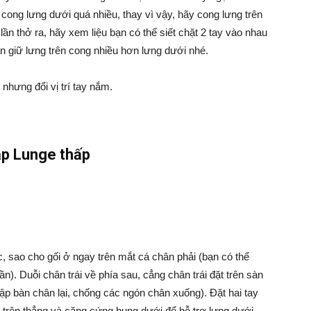
 cong lưng dưới quá nhiều, thay vì vậy, hãy cong lưng trên
 lần thở ra, hãy xem liệu bạn có thể siết chặt 2 tay vào nhau
ẫn giữ lưng trên cong nhiều hơn lưng dưới nhé.
nhưng đổi vị trí tay nắm.
ập Lunge thấp
c, sao cho gối ở ngay trên mắt cá chân phải (bạn có thể
n). Duỗi chân trái về phía sau, cẳng chân trái đặt trên sàn
gập bàn chân lại, chống các ngón chân xuống). Đặt hai tay
ời trên thẳng và căng cứng bụng dưới để hỗ trợ lưng dưới.