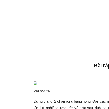
Bài tậ
Ưỡn ngực vai
Đứng thẳng, 2 chân rộng bằng hông. Đan các ngó
lên 1 tí, nghiêng lưng trên về phía sau, duỗi h