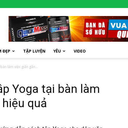
M ĐẸP
TẬP LUYỆN
YÊU
VIDEO
 bàn làm việc giãn gân...
tập Yoga tại bàn làm
 hiệu quả