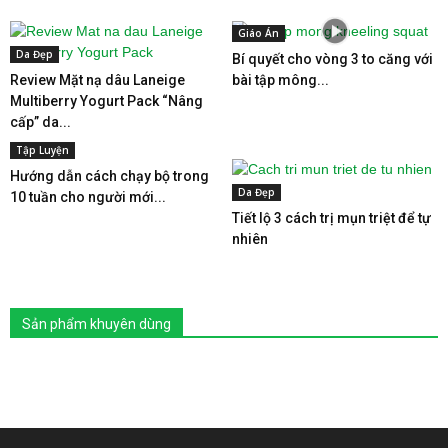
Giáo Án
Da Đẹp
Bí quyết cho vòng 3 to căng với
Review Mặt nạ dâu Laneige
bài tập mông...
Multiberry Yogurt Pack “Nâng
cấp” da...
Tập Luyện
Hướng dẫn cách chạy bộ trong
Da Đẹp
10 tuần cho người mới...
Tiết lộ 3 cách trị mụn triệt để tự
nhiên
Sản phẩm khuyên dùng