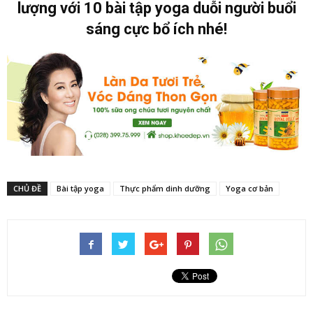
lượng với 10 bài tập yoga duỗi người buổi
sáng cực bổ ích nhé!
CHỦ ĐỀ
Bài tập yoga
Thực phẩm dinh dưỡng
Yoga cơ bản