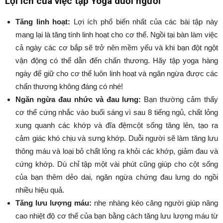
Lợi ích của việc tập Yoga duỗi người
Tăng linh hoạt:
Lợi ích phổ biến nhất của các bài tập này
mang lại là tăng tính linh hoạt cho cơ thể. Ngồi tại bàn làm việc
cả ngày các cơ bắp sẽ trở nên mềm yếu và khi bạn đột ngột
vận động có thể dẫn đến chấn thương. Hãy tập yoga hàng
ngày để giữ cho cơ thể luôn linh hoạt và ngăn ngừa được các
chấn thương không đáng có nhé!
Ngăn ngừa đau nhức và đau lưng:
Bạn thường cảm thấy
cơ thể cứng nhắc vào buổi sáng vì sau 8 tiếng ngủ, chất lỏng
xung quanh các khớp và đĩa đệmcột sống tăng lên, tạo ra
cảm giác khó chịu và sưng khớp. Duỗi người sẽ làm tăng lưu
thông máu và loại bỏ chất lỏng ra khỏi các khớp, giảm đau và
cứng khớp. Dù chỉ tập một vài phút cũng giúp cho cột sống
của bạn thêm dẻo dai, ngăn ngừa chứng đau lưng do ngồi
nhiều hiệu quả.
Tăng lưu lượng máu:
nhẹ nhàng kéo căng người giúp nâng
cao nhiệt độ cơ thể của bạn bằng cách tăng lưu lượng máu từ