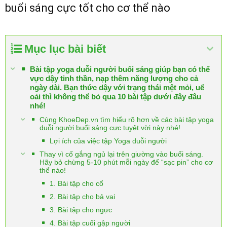
buổi sáng cực tốt cho cơ thể nào
Mục lục bài biết
Bài tập yoga duỗi người buổi sáng giúp bạn có thể
vực dậy tinh thần, nạp thêm năng lượng cho cả
ngày dài. Bạn thức dậy với trạng thái mệt mỏi, uể
oải thì không thể bỏ qua 10 bài tập dưới đây đâu
nhé!
Cùng KhoeDep.vn tìm hiểu rõ hơn về các bài tập yoga
duỗi người buổi sáng cực tuyệt vời này nhé!
Lợi ích của việc tập Yoga duỗi người
Thay vì cố gắng ngủ lại trên giường vào buổi sáng.
Hãy bỏ chừng 5-10 phút mỗi ngày để “sạc pin” cho cơ
thể nào!
1. Bài tập cho cổ
2. Bài tập cho bả vai
3. Bài tập cho ngực
4. Bài tập cuối gập người