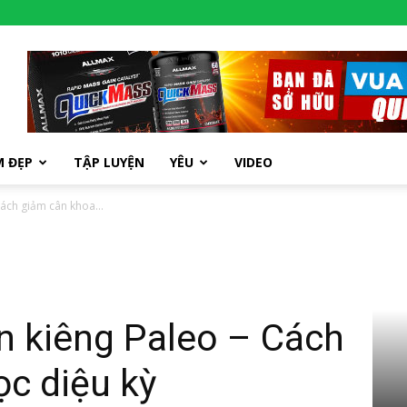
M ĐẸP
TẬP LUYỆN
YÊU
VIDEO
Cách giảm cân khoa...
n kiêng Paleo – Cách
c diệu kỳ