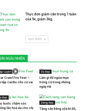
Thực đơn giảm cân trong 1 tuần
của 9x, giảm 3kg...
Xem thêm
BÀI NGẪU NHIÊN
ập Luyện
Da Đẹp
ar Crawl Fire Feet –
Làm gì để ngừa mụn
i tập cardio cho cơ vai
trứng cá trong những
ngày Hè
a Đẹp
Dáng Đẹp
ác bước chăm sóc
ống lão hoá da cho chị
Tăng cân bằng sữa bí đỏ,