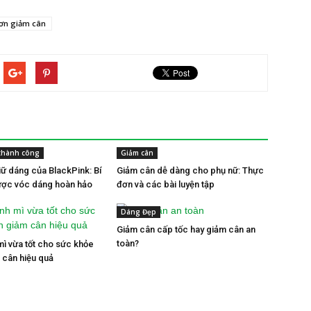
ơn giảm cân
thành công
Giảm cân
iữ dáng của BlackPink: Bí
Giảm cân dễ dàng cho phụ nữ: Thực
ược vóc dáng hoàn hảo
đơn và các bài luyện tập
Dáng Đẹp
Giảm cân cấp tốc hay giảm cân an
toàn?
mì vừa tốt cho sức khỏe
m cân hiệu quả