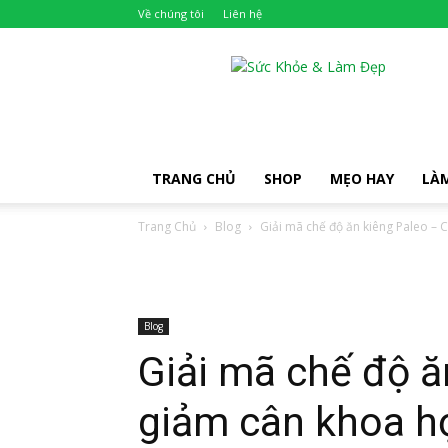
Về chúng tôi
Liên hệ
Khỏe
Đẹp
TRANG CHỦ
SHOP
MẸO HAY
LÀ
Trang Chủ
Blog
Giải mã chế độ ăn kiêng Paleo – 
Blog
Giải mã chế độ ă
giảm cân khoa họ