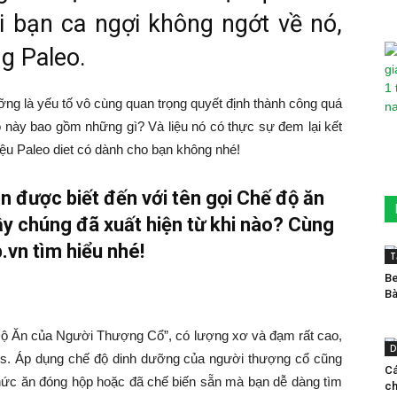
 bạn ca ngợi không ngớt về nó,
ng Paleo.
ưỡng là yếu tố vô cùng quan trọng quyết định thành công quá
o này bao gồm những gì? Và liệu nó có thực sự đem lại kết
iệu Paleo diet có dành cho bạn không nhé!
n được biết đến với tên gọi Chế độ ăn
y chúng đã xuất hiện từ khi nào? Cùng
vn tìm hiểu nhé!
T
Be
Bà
ế Độ Ăn của Người Thượng Cổ”, có lượng xơ và đạm rất cao,
D
es. Áp dụng chế độ dinh dưỡng của người thượng cổ cũng
C
thức ăn đóng hộp hoặc đã chế biến sẵn mà bạn dễ dàng tìm
ch