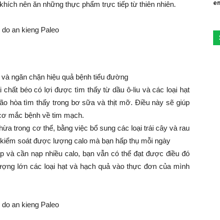
em
khích nên ăn những thực phẩm trực tiếp từ thiên nhiên.
 và ngăn chặn hiệu quả bệnh tiểu đường
 chất béo có lợi được tìm thấy từ dầu ô-liu và các loại hạt
 bão hòa tìm thấy trong bơ sữa và thịt mỡ. Điều này sẽ giúp
 cơ mắc bệnh về tim mạch.
ừa trong cơ thể, bằng việc bổ sung các loại trái cây và rau
 kiểm soát được lượng calo mà bạn hấp thụ mỗi ngày
 và cần nạp nhiều calo, bạn vẫn có thể đạt được điều đó
ượng lớn các loại hạt và hạch quả vào thực đơn của mình