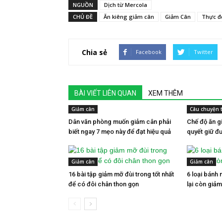
NGUỒN
Dịch từ Mercola
CHỦ ĐỀ
Ăn kiêng giảm cân
Giảm Cân
Thực đ
Chia sẻ
Facebook
Twitter
BÀI VIẾT LIÊN QUAN
XEM THÊM
Giảm cân
Câu chuyện 
Dân văn phòng muốn giảm cân phải
Chế độ ăn g
biết ngay 7 mẹo này để đạt hiệu quả
quyết giữ đ
Giảm cân
Giảm cân
16 bài tập giảm mỡ đùi trong tốt nhất
6 loại bánh 
để có đôi chân thon gọn
lại còn giả