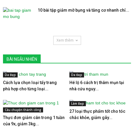
10 bài tập giảm mỡ bụng và tăng cơ nhanh chỉ...
Xem thêm
BÀI NGẪU NHIÊN
Da Đẹp
Da Đẹp
Cách lựa chọn loại tẩy trang
Hé lộ 6 cách trị thâm mụn tại
phù hợp cho từng loại...
nhà cứu nguy...
Làm Đẹp
Câu chuyện thành công
27 loại thực phẩm tốt cho tóc
Thực đơn giảm cân trong 1 tuần
chắc khỏe, giảm gãy...
của 9x, giảm 3kg...