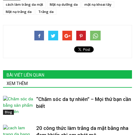
cách làm trắng da mặt
Mặt nạ dưỡng da
mặt nạ khoai tây
Mặt nạ trắng da
Trắng da
BÀI VIẾT LIÊN QUAN
XEM THÊM
“Chăm sóc da tự nhiên” – Mọi thứ bạn cần
biết
Blog
20 công thức làm trắng da mặt bằng nha
đam khiến chị em phát mê