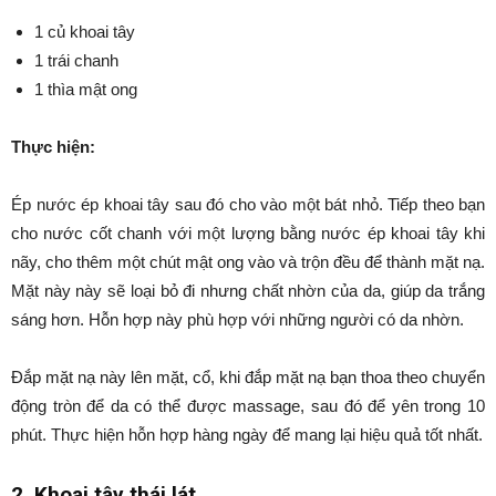
1 củ khoai tây
1 trái chanh
1 thìa mật ong
Thực hiện:
Ép nước ép khoai tây sau đó cho vào một bát nhỏ. Tiếp theo bạn
cho nước cốt chanh với một lượng bằng nước ép khoai tây khi
nãy, cho thêm một chút mật ong vào và trộn đều để thành mặt nạ.
Mặt này này sẽ loại bỏ đi nhưng chất nhờn của da, giúp da trắng
sáng hơn. Hỗn hợp này phù hợp với những người có da nhờn.
Đắp mặt nạ này lên mặt, cổ, khi đắp mặt nạ bạn thoa theo chuyển
động tròn để da có thể được massage, sau đó để yên trong 10
phút. Thực hiện hỗn hợp hàng ngày để mang lại hiệu quả tốt nhất.
2. Khoai tây thái lát