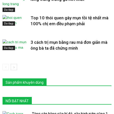
Da Đẹp
Top 10 thói quen gây mụn tồi tệ nhất mà
100% chị em đều phạm phải
Da Đẹp
3 cách trị mụn bằng rau má đơn giản mà
ông bà ta đã chứng minh
Da Đẹp
Sản phẩm khuyên dùng
NỔI BẬT NHẤT
Tăng cân bằng sữa bí đỏ, gầy kinh niên cũng 1...