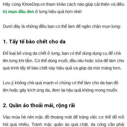
Hãy cùng KhoeDep.vn tham khảo cách nào giúp cải thiện và điều
trị mụn đầu đen
ở lưng hiệu quả hơn nhé!
Dưới đây là những điều bạn có thể làm để ngăn chặn mụn lưng:
1. Tẩy tế bào chết cho da
Để loại bỏ vùng da chết ở lưng, bạn có thể dùng dụng cụ để chà
lên lưng khi tắm. Có thể dùng muối, dầu oliu hoặc sữa để làm cho
quá trình tẩy tế bào chết này hiệu quả và giúp da mịn màng hơn.
Lưu ý không chà quá mạnh vì chúng có thể làm cho da bạn đỏ
lên hoặc gây kích ứng da, đem lại hậu quả không mong muốn.
2. Quần áo thoải mái, rộng rãi
Vào mùa hè nên mặc đồ thoáng mát để tráng việc cơ thể đổ mồ
hôi quá nhiều. Tránh mặc quần áo quá chật, da cũng cần phải