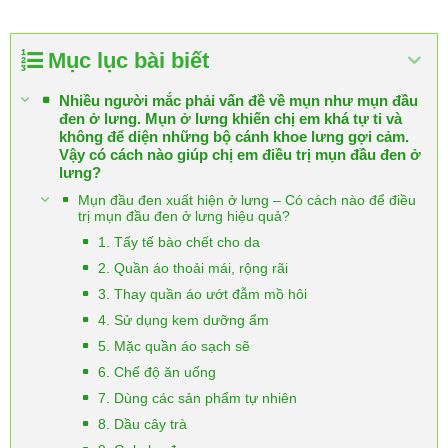
Mục lục bài biết
Nhiều người mắc phải vấn đề về mụn như mụn đầu
đen ở lưng. Mụn ở lưng khiến chị em khá tự ti và
không để diện những bộ cánh khoe lưng gợi cảm.
Vậy có cách nào giúp chị em điều trị mụn đầu đen ở
lưng?
Mụn đầu đen xuất hiện ở lưng – Có cách nào để điều
trị mụn đầu đen ở lưng hiệu quả?
1. Tẩy tế bào chết cho da
2. Quần áo thoải mái, rộng rãi
3. Thay quần áo ướt đẫm mồ hôi
4. Sử dụng kem dưỡng ẩm
5. Mặc quần áo sạch sẽ
6. Chế độ ăn uống
7. Dùng các sản phẩm tự nhiên
8. Dầu cây trà