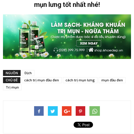
mụn lưng tốt nhất nhé!
NGUỒN
Dịch
CHỦ ĐỀ
cách trị mụn đầu đen
cách trị mụn lưng
mụn đầu đen
Trị mụn