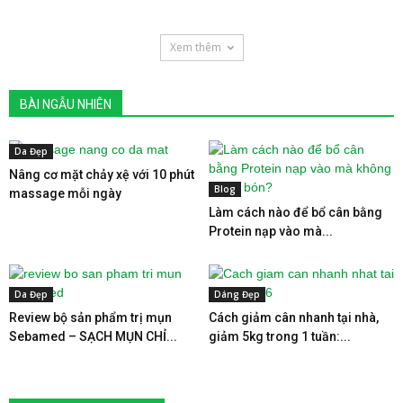
Xem thêm
BÀI NGẪU NHIÊN
Da Đẹp
Nâng cơ mặt chảy xệ với 10 phút
Blog
massage mỗi ngày
Làm cách nào để bổ cân bằng
Protein nạp vào mà...
Da Đẹp
Dáng Đẹp
Review bộ sản phẩm trị mụn
Cách giảm cân nhanh tại nhà,
Sebamed – SẠCH MỤN CHỈ...
giảm 5kg trong 1 tuần:...