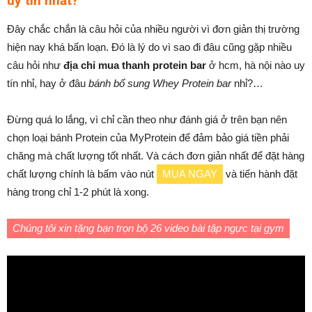
uy tín nhất?
Đây chắc chắn là câu hỏi của nhiều người vì đơn giản thị trường
hiện nay khá bấn loạn. Đó là lý do vì sao đi đâu cũng gặp nhiều
câu hỏi như
địa chỉ mua thanh protein bar
ở hcm, hà nội nào uy
tín nhỉ, hay ở đâu
bánh bổ sung Whey Protein bar
nhỉ?…
Đừng quá lo lắng, vì chỉ cần theo như đánh giá ở trên bạn nên
chọn loại bánh Protein của MyProtein để đảm bảo giá tiền phải
chăng mà chất lượng tốt nhất. Và cách đơn giản nhất để đặt hàng
chất lượng chính là bấm vào nút
MUA NGAY
và tiến hành đặt
hàng trong chỉ 1-2 phút là xong.
Chúng tôi xin tặng bạn trọn bộ 26 video bài tập ngực tại gym