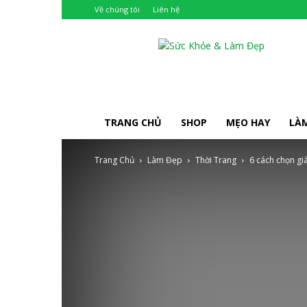
Về chúng tôi
Liên hệ
Khỏe
Đẹp
TRANG CHỦ
SHOP
MẸO HAY
LÀ
Trang Chủ
Làm Đẹp
Thời Trang
6 cách chọn già