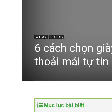
Làm Đẹp
Thời Trang
6 cách chọn già
thoải mái tự tin
Mục lục bài biết