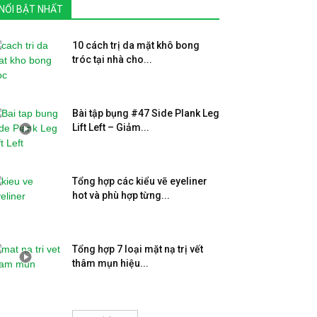
NỔI BẬT NHẤT
10 cách trị da mặt khô bong
tróc tại nhà cho...
Bài tập bụng #47 Side Plank Leg
Lift Left – Giảm...
Tổng hợp các kiểu vẽ eyeliner
hot và phù hợp từng...
Tổng hợp 7 loại mặt nạ trị vết
thâm mụn hiệu...