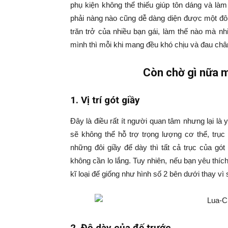
phụ kiện không thể thiếu giúp tôn dáng và là
phải nàng nào cũng dễ dàng diện được một đôi
trăn trở của nhiều bạn gái, làm thế nào mà nh
mình thì mỗi khi mang đều khó chịu và đau ch
Còn chờ gì nữa 
1. Vị trí gót giầy
Đây là điều rất ít người quan tâm nhưng lại là 
sẽ không thể hỗ trợ trọng lượng cơ thể, trục
những đôi giầy đế dày thì tất cả trục của gó
không cần lo lắng. Tuy nhiên, nếu bạn yêu thíc
kĩ loại đế giống như hình số 2 bên dưới thay vì
2. Độ dày của đế trước