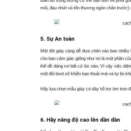
toàn bộ trọng lượng cơ thể bạn dồn về phía gó
mỏi, đau nhứt và tổn thương ngòn chân trước) n
5. Sự An toàn
Một đôi giày càng dễ đưa chân vào bao nhiều 
cho bạn cảm giác giống như nó là một phần củ
thể dễ dàng rơi bất cứ lúc nào. Vì vậy việc di
một đôi boot sẽ khiến bạn thoải mái và tự tin kh
Hãy lựa chọn mẫu giày có dây hỗ trợ ôm trọn đôi
6. Hãy nâng độ cao lên dần dần