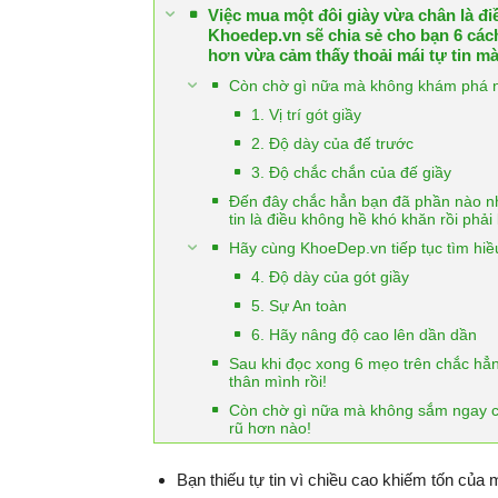
Việc mua một đôi giày vừa chân là đi
Khoedep.vn sẽ chia sẻ cho bạn 6 các
hơn vừa cảm thấy thoải mái tự tin m
Còn chờ gì nữa mà không khám phá 
1. Vị trí gót giầy
2. Độ dày của đế trước
3. Độ chắc chắn của đế giầy
Đến đây chắc hẳn bạn đã phần nào nhậ
tin là điều không hề khó khăn rồi phả
Hãy cùng KhoeDep.vn tiếp tục tìm hiề
4. Độ dày của gót giầy
5. Sự An toàn
6. Hãy nâng độ cao lên dần dần
Sau khi đọc xong 6 mẹo trên chắc hẳ
thân mình rồi!
Còn chờ gì nữa mà không sắm ngay cho
rũ hơn nào!
Bạn thiếu tự tin vì chiều cao khiếm tốn của