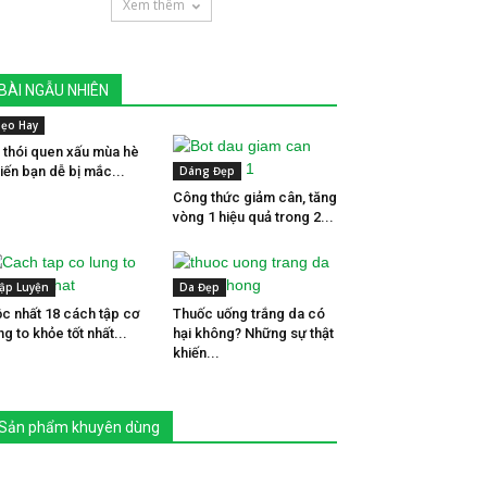
Xem thêm
BÀI NGẪU NHIÊN
ẹo Hay
 thói quen xấu mùa hè
iến bạn dễ bị mắc...
Dáng Đẹp
Công thức giảm cân, tăng
vòng 1 hiệu quả trong 2...
ập Luyện
Da Đẹp
c nhất 18 cách tập cơ
Thuốc uống trắng da có
ng to khỏe tốt nhất...
hại không? Những sự thật
khiến...
Sản phẩm khuyên dùng