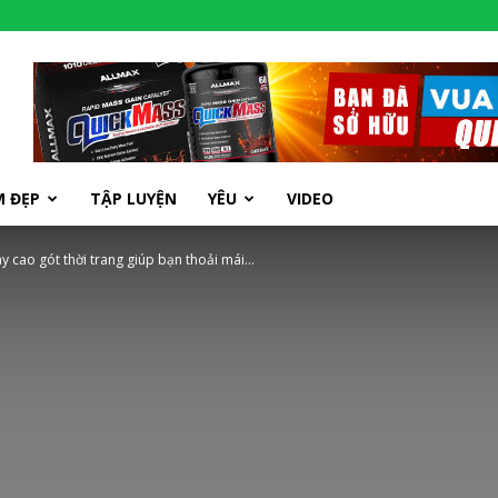
M ĐẸP
TẬP LUYỆN
YÊU
VIDEO
y cao gót thời trang giúp bạn thoải mái...