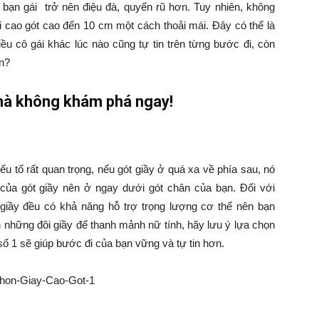
m bạn gái trở nên điệu đà, quyến rũ hơn. Tuy nhiên, không
 cao gót cao đến 10 cm một cách thoải mái. Đây có thể là
iều cô gái khác lúc nào cũng tự tin trên từng bước đi, còn
ân?
mà không khám phá ngay!
yếu tố rất quan trọng, nếu gót giầy ở quá xa về phía sau, nó
 của gót giầy nên ở ngay dưới gót chân của bạn. Đối với
t giầy đều có khả năng hỗ trợ trọng lượng cơ thể nên bạn
h những đôi giầy đế thanh mảnh nữ tính, hãy lưu ý lựa chọn
 số 1 sẽ giúp bước đi của bạn vững và tự tin hơn.