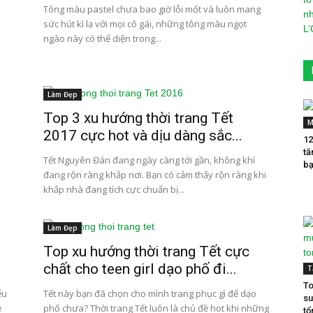
Tông màu pastel chưa bao giờ lỗi mốt và luôn mang
sức hút kì lạ với mọi cô gái, những tông màu ngọt
ngào này có thể diện trong...
Làm Đẹp
Top 3 xu hướng thời trang Tết
M
2017 cực hot và dịu dàng sắc...
12
tă
Tết Nguyên Đán đang ngày càng tới gần, không khí
bạ
đang rộn ràng khắp nơi. Bạn có cảm thấy rộn ràng khi
khắp nhà đang tích cực chuẩn bị...
Làm Đẹp
Top xu hướng thời trang Tết cực
chất cho teen girl dạo phố đi...
T
To
ếu
Tết này bạn đã chọn cho mình trang phục gì để dạo
su
ề
phố chưa? Thời trang Tết luôn là chủ đề hot khi những
tổ