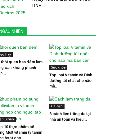
TINH...
NGẪU NHIÊN
ẹo Hay
 thói quen ban đêm làm
ng cân không phanh
Sức khỏe
n...
Top loại Vitamin và Dinh
dưỡng tốt nhất cho não
mà...
Da Đẹp
8 cách làm trắng da tại
ập Luyện
nhà an toàn và hiệu...
p 10 thực phẩm bổ
ng Multivitamin (vitamin
ng hợp) cho...