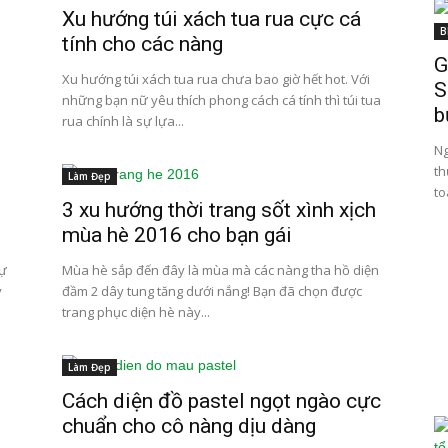
Xu hướng túi xách tua rua cực cá
B
tính cho các nàng
G
Xu hướng túi xách tua rua chưa bao giờ hết hot. Với
S
những bạn nữ yêu thích phong cách cá tính thì túi tua
b
rua chính là sự lựa...
Ng
th
Làm Đẹp
to
3 xu hướng thời trang sốt xình xịch
mùa hè 2016 cho bạn gái
sự
Mùa hè sắp đến đây là mùa mà các nàng tha hồ diện
y
đầm 2 dây tung tăng dưới nắng! Bạn đã chọn được
trang phục diện hè này...
Làm Đẹp
Cách diện đồ pastel ngọt ngào cực
chuẩn cho cô nàng dịu dàng