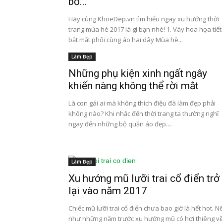
bỏ...
Hãy cùng KhoeDep.vn tìm hiểu ngay xu hướng thời
trang mùa hè 2017 là gì bạn nhé! 1. Váy hoa họa tiết
bắt mắt phối cùng áo hai dây Mùa hè...
Làm Đẹp
Những phụ kiện xinh ngất ngây
khiến nàng không thể rời mắt
Là con gái ai mà không thích điệu đà làm đẹp phải
không nào? Khi nhắc đến thời trang ta thường nghĩ
ngay đến những bộ quần áo đẹp....
Làm Đẹp
Xu hướng mũ lưỡi trai cổ điển trở
lại vào năm 2017
Chiếc mũ lưỡi trai cổ điển chưa bao giờ là hết hot. N
như những năm trước xu hướng mũ có hơi thiêng v