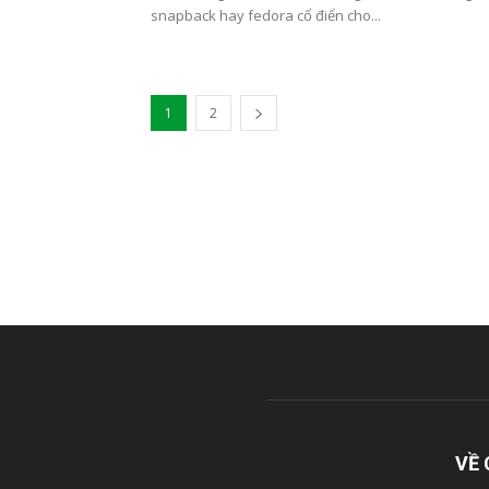
snapback hay fedora cổ điển cho...
1
2
VỀ 