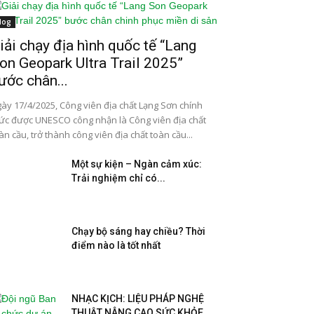
log
iải chạy địa hình quốc tế “Lang
on Geopark Ultra Trail 2025”
ước chân...
ày 17/4/2025, Công viên địa chất Lạng Sơn chính
ức được UNESCO công nhận là Công viên địa chất
àn cầu, trở thành công viên địa chất toàn cầu...
Một sự kiện – Ngàn cảm xúc:
Trải nghiệm chỉ có...
Chạy bộ sáng hay chiều? Thời
điểm nào là tốt nhất
NHẠC KỊCH: LIỆU PHÁP NGHỆ
THUẬT NÂNG CAO SỨC KHỎE