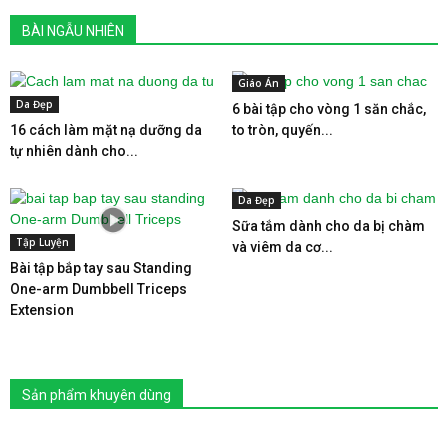
BÀI NGẪU NHIÊN
Giáo Án
Da Đẹp
6 bài tập cho vòng 1 săn chắc,
16 cách làm mặt nạ dưỡng da
to tròn, quyến...
tự nhiên dành cho...
Da Đẹp
Sữa tắm dành cho da bị chàm
Tập Luyện
và viêm da cơ...
Bài tập bắp tay sau Standing
One-arm Dumbbell Triceps
Extension
Sản phẩm khuyên dùng