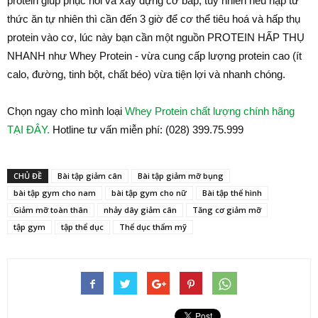
protein giúp phục hồi và xây dựng cơ bắp, tuy nhiên nếu nạp từ
thức ăn tự nhiên thì cần đến 3 giờ để cơ thể tiêu hoá và hấp thụ
protein vào cơ, lúc này bạn cần một nguồn PROTEIN HẤP THỤ
NHANH như Whey Protein - vừa cung cấp lượng protein cao (ít
calo, đường, tinh bột, chất béo) vừa tiện lợi và nhanh chóng.
Chọn ngay cho mình loại
Whey Protein chất lượng chính hãng
TẠI ĐÂY.
Hotline tư vấn miễn phí: (028) 399.75.999
CHỦ ĐỀ
Bài tập giảm cân
Bài tập giảm mỡ bụng
bài tập gym cho nam
bài tập gym cho nữ
Bài tập thể hình
Giảm mỡ toàn thân
nhảy dây giảm cân
Tăng cơ giảm mỡ
tập gym
tập thể dục
Thể dục thẩm mỹ