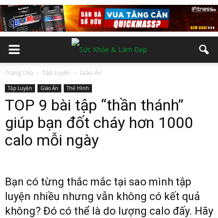
Trang Chủ
Tập Luyện
Giáo Án
Tập Luyện
Giáo Án
Thể Hình
TOP 9 bài tập “thần thánh”
giúp bạn đốt cháy hơn 1000
calo mỗi ngày
Bạn có từng thắc mắc tại sao mình tập
luyện nhiều nhưng vẫn không có kết quả
không? Đó có thể là do lượng calo đấy. Hãy