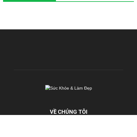
VỀ CHÚNG TÔI
KhoeDep.vn là chuyên trang chia sẻ kiến thức miễn phí về Sức
Khoẻ & Làm Đẹp. Chúng tôi hoạt động với sứ mệnh: TRUYỀN