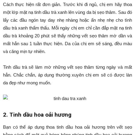
Cách thực hiện rất đơn giản. Trước khi đi ngủ, chị em hãy thoa
một lớp mặt nạ tinh dầu trà xanh lên vùng da bị sẹo thâm. Sau đó
lấy các đầu ngón tay day nhẹ nhàng hoặc ấn nhẹ nhẹ cho tình
dầu trà xanh thẩm thấu. Mỗi ngày chị em chỉ cần đắp mặt nạ tinh
dầu trà khoảng 20 phút sẽ thấy những vết sẹo thâm mờ dần và
mất hẳn sau 1 tuần thực hiện. Da của chị em sẽ sáng, đều màu
và căng mịn tự nhiên.
Tinh dầu trà sẽ làm mờ những vết sẹo thâm từng ngày và mất
hẳn. Chắc chắn, áp dụng thường xuyên chị em sẽ có được làn
da đẹp như mong muốn.
2. Tinh dầu hoa oải hương
Bạn có thể áp dụng thoa tinh dầu hoa oải hương trên vết sẹo
bằng cách để một quả bóng bông nhúng tinh dầu hoa oải hương