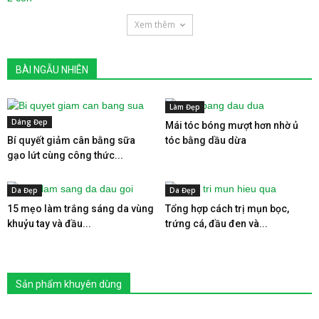
Xem thêm
BÀI NGẪU NHIÊN
Làm Đẹp
Dáng Đẹp
Mái tóc bóng mượt hơn nhờ ủ
Bí quyết giảm cân bằng sữa
tóc bằng dầu dừa
gạo lứt cùng công thức...
Da Đẹp
Da Đẹp
15 mẹo làm trắng sáng da vùng
Tổng hợp cách trị mụn bọc,
khuỷu tay và đầu...
trứng cá, đầu đen và...
Sản phẩm khuyên dùng