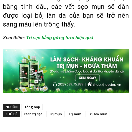
bằng tinh dầu, các vết sẹo mụn sẽ dần
được loại bỏ, làn da của bạn sẽ trở nên
sáng màu lên trông thấy.
Xem thêm:
Trị sẹo bằng gừng tươi hiệu quả
NGUỒN
Tổng hợp
CHỦ ĐỀ
cách trị sẹo
Trị mụn
Trị nám
Trị sẹo mụn