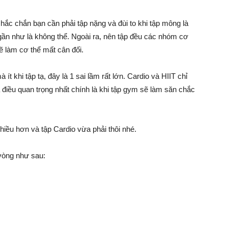
chắc chắn bạn cần phải tập nặng và đùi to khi tập mông là
gần như là không thể. Ngoài ra, nên tập đều các nhóm cơ
 làm cơ thể mất cân đối.
ít khi tập tạ, đây là 1 sai lầm rất lớn. Cardio và HIIT chỉ
điều quan trọng nhất chính là khi tập gym sẽ làm săn chắc
nhiều hơn và tập Cardio vừa phải thôi nhé.
vòng như sau: