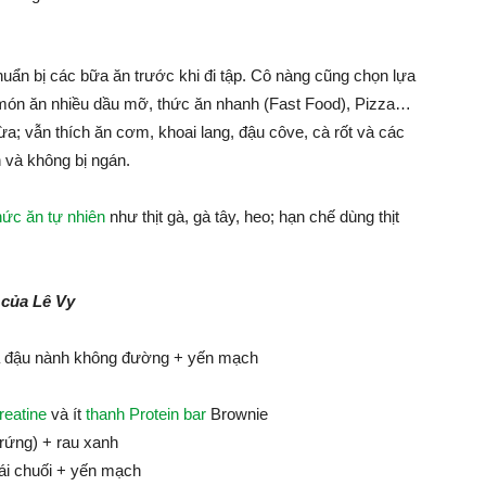
uẩn bị các bữa ăn trước khi đi tập. Cô nàng cũng chọn lựa
c món ăn nhiều dầu mỡ, thức ăn nhanh (Fast Food), Pizza…
dừa; vẫn thích ăn cơm, khoai lang, đậu côve, cà rốt và các
 và không bị ngán.
hức ăn tự nhiên
như thịt gà, gà tây, heo; hạn chế dùng thịt
của Lê Vy
ữa đậu nành không đường + yến mạch
reatine
và ít
thanh Protein bar
Brownie
trứng) + rau xanh
ái chuối + yến mạch