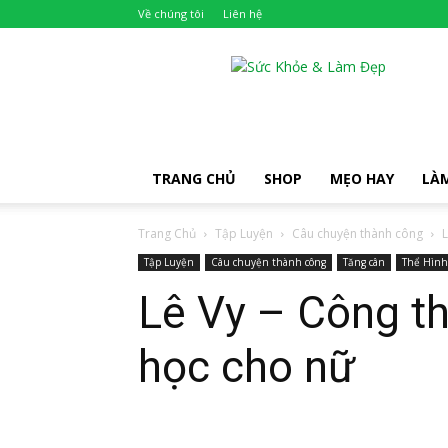
Về chúng tôi
Liên hệ
Khỏe
Đẹp
TRANG CHỦ
SHOP
MẸO HAY
LÀ
Trang Chủ
Tập Luyện
Câu chuyện thành công
L
Tập Luyện
Câu chuyện thành công
Tăng cân
Thể Hình
Lê Vy – Công th
học cho nữ