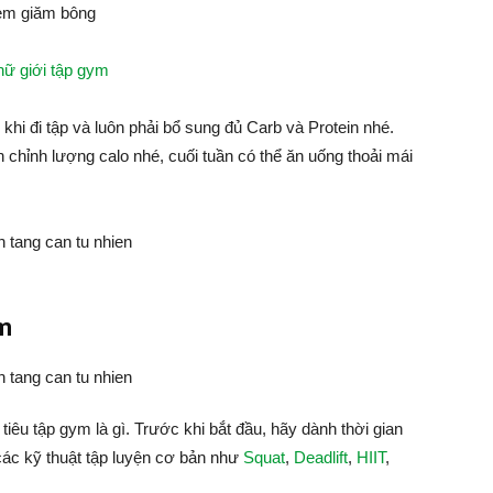
kèm giăm bông
nữ giới tập gym
hi đi tập và luôn phải bổ sung đủ Carb và Protein nhé.
 chỉnh lượng calo nhé, cuối tuần có thể ăn uống thoải mái
ym
tiêu tập gym là gì. Trước khi bắt đầu, hãy dành thời gian
các kỹ thuật tập luyện cơ bản như
Squat
,
Deadlift
,
HIIT
,