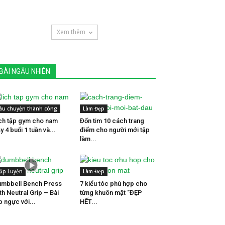
Xem thêm
BÀI NGẪU NHIÊN
âu chuyện thành công
Làm Đẹp
ch tập gym cho nam
Đốn tim 10 cách trang
y 4 buổi 1 tuần và...
điểm cho người mới tập
làm...
ập Luyện
Làm Đẹp
mbbell Bench Press
7 kiểu tóc phù hợp cho
th Neutral Grip – Bài
từng khuôn mặt “ĐẸP
p ngực với...
HẾT...