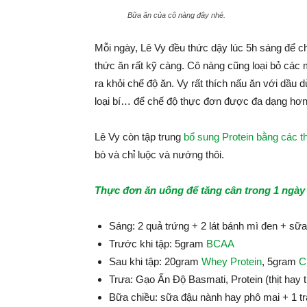
Bữa ăn của cô nàng đây nhé.
Mỗi ngày, Lê Vy đều thức dậy lúc 5h sáng để ch
thức ăn rất kỹ càng. Cô nàng cũng loại bỏ cá
ra khỏi chế độ ăn. Vy rất thích nấu ăn với dầu 
loại bí… để chế độ thực đơn được đa dạng hơn
Lê Vy còn tập trung
bổ sung Protein bằng các t
bò và chỉ luộc và nướng thôi.
Thực đơn ăn uống để tăng cân trong 1 ngày
Sáng: 2 quả trứng + 2 lát bánh mì đen + s
Trước khi tập: 5gram
BCAA
Sau khi tập: 20gram
Whey Protein
, 5gram
C
Trưa: Gạo Ấn Độ Basmati, Protein (thịt hay 
Bữa chiều: sữa đậu nành hay phô mai + 1 tr