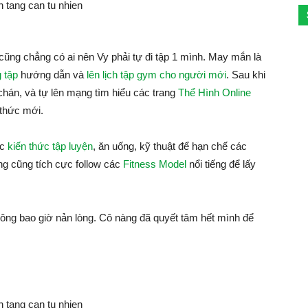
 cũng chẳng có ai nên Vy phải tự đi tập 1 mình. May mắn là
 tập
hướng dẫn và
lên lịch tập gym cho người mới
. Sau khi
chán, và tự lên mạng tìm hiểu các trang
Thể Hình Online
 thức mới.
ác
kiến thức tập luyện
, ăn uống, kỹ thuật để hạn chế các
ng cũng tích cực follow các
Fitness Model
nổi tiếng để lấy
ông bao giờ nản lòng. Cô nàng đã quyết tâm hết mình để