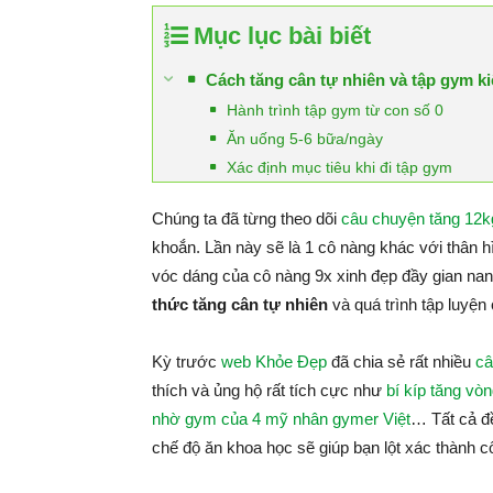
Mục lục bài biết
Cách tăng cân tự nhiên và tập gym kiê
Hành trình tập gym từ con số 0
Ăn uống 5-6 bữa/ngày
Xác định mục tiêu khi đi tập gym
Chúng ta đã từng theo dõi
câu chuyện tăng 12
khoắn. Lần này sẽ là 1 cô nàng khác với thân h
vóc dáng của cô nàng 9x xinh đẹp đầy gian nan
thức tăng cân tự nhiên
và quá trình tập luyện
Kỳ trước
web Khỏe Đẹp
đã chia sẻ rất nhiều
câ
thích và ủng hộ rất tích cực như
bí kíp tăng v
nhờ gym của 4 mỹ nhân gymer Việt
… Tất cả đề
chế độ ăn khoa học sẽ giúp bạn lột xác thành c