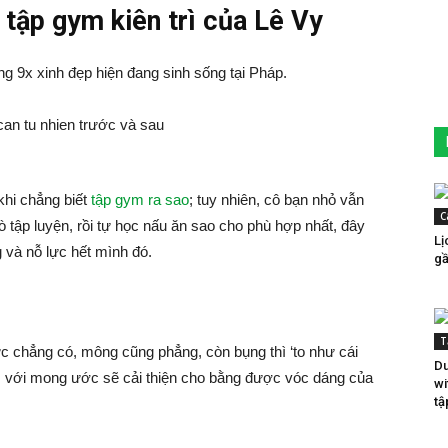
 tập gym kiên trì của Lê Vy
ng 9x xinh đẹp hiện đang sinh sống tại Pháp.
khi chẳng biết
tập gym ra sao
; tuy nhiên, cô bạn nhỏ vẫn
C
tập luyện, rồi tự học nấu ăn sao cho phù hợp nhất, đây
Lị
 và nỗ lực hết mình đó.
gầ
T
gực chẳng có, mông cũng phẳng, còn bụng thì ‘to như cái
Du
ym với mong ước sẽ cải thiện cho bằng được vóc dáng của
wi
tậ