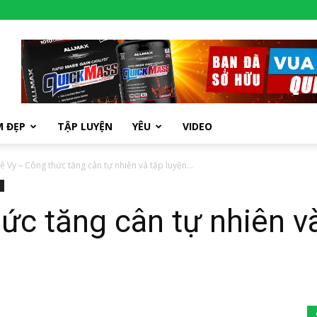
M ĐẸP
TẬP LUYỆN
YÊU
VIDEO
ê Vy – Công thức tăng cân tự nhiên và tập luyện...
ức tăng cân tự nhiên v