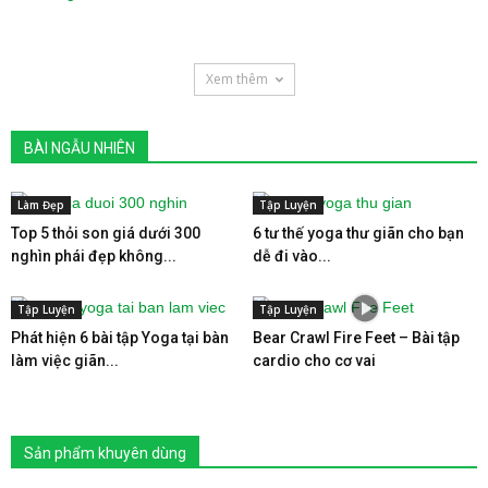
Xem thêm
BÀI NGẪU NHIÊN
Làm Đẹp
Tập Luyện
Top 5 thỏi son giá dưới 300
6 tư thế yoga thư giãn cho bạn
nghìn phái đẹp không...
dễ đi vào...
Tập Luyện
Tập Luyện
Phát hiện 6 bài tập Yoga tại bàn
Bear Crawl Fire Feet – Bài tập
làm việc giãn...
cardio cho cơ vai
Sản phẩm khuyên dùng