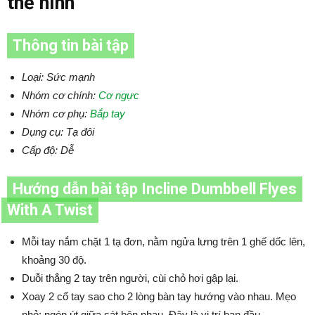
thể hình
Thông tin bài tập
Loại: Sức mạnh
Nhóm cơ chính:
Cơ ngực
Nhóm cơ phụ:
Bắp tay
Dụng cụ: Tạ đôi
Cấp độ: Dễ
Hướng dẫn bài tập Incline Dumbbell Flyes
With A Twist
Mỗi tay nắm chặt 1 tạ đơn, nằm ngửa lưng trên 1 ghế dốc lên,
khoảng 30 độ.
Duỗi thẳng 2 tay trên người, cùi chỏ hơi gập lại.
Xoay 2 cổ tay sao cho 2 lòng bàn tay hướng vào nhau. Mẹo
nhỏ: ngón út giữa sát bên nhau. Đây là vị trí ban đầu.