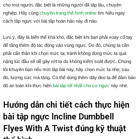
cho mọi người, đặc biệt là những người đã tập lâu, chuyên
nghiệp. Hãy cùng
chuyên trang thể hình online
tìm hiểu ngay
cách tập ngực với bài tập hoàn hảo này đi nào.
Lưu ý, đây là biến thể khá khó, đặc biệt khi bạn phải xoay cổ tay
để tăng thêm độ tác động vào vùng ngực. Do đó, chúng ta cần
phải cẩn thận khi chọn mức tạ; tránh không dùng mức tạ quá
nặng lúc đầu sẽ dễ gây rớt tạ do không kiểm soát được. Chúng
tôi khuyên bạn nếu mới tập bài này, hãy chọn mức tạ nhẹ; sau
đó, lượng sức mà tăng. Có thể dùng thêm dây deo tạ để đảm bảo
độ an toàn khi thực hiện
bài tập tốt nhất cho cơ ngực
này nhé.
Hướng dẫn chi tiết cách thực hiện
bài tập ngực Incline Dumbbell
Flyes With A Twist đúng kỹ thuật