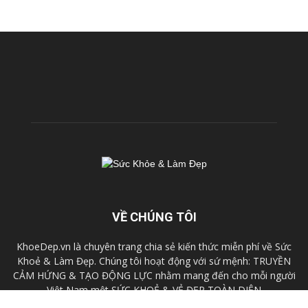
VỀ CHÚNG TÔI
KhoeDep.vn là chuyên trang chia sẻ kiến thức miễn phí về Sức
Khoẻ & Làm Đẹp. Chúng tôi hoạt động với sứ mệnh: TRUYỀN
CẢM HỨNG & TẠO ĐỘNG LỰC nhằm mang đến cho mỗi người
Việt Nam một SỨC KHOẺ & VẺ ĐẸP TOÀN DIỆN