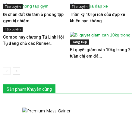
Tập Luyện
Tập Luyện
Đi chân đất khi tắm ở phòng tập
Thần kỳ 10 lợi ích của đạp xe
gym bị nhiễm...
khiến bạn không...
Tập Luyện
Combo huy chương Tứ Linh Hội
Dáng Đẹp
Tụ đang chờ các Runner...
Bí quyết giảm cân 10kg trong 2
tuần chị em đã...
Sản phẩm Khuyên dùng