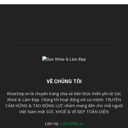
VỀ CHÚNG TÔI
KhoeDep.vn là chuyên trang chia sẻ kiến thức miễn phí về Sức
Khoẻ & Làm Đẹp. Chúng tôi hoạt động với sứ mệnh: TRUYỀN
CẢM HỨNG & TẠO ĐỘNG LỰC nhằm mang đến cho mỗi người
Việt Nam một SỨC KHOẺ & VẺ ĐẸP TOÀN DIỆN
Liên hệ:
cskh@fhb.vn