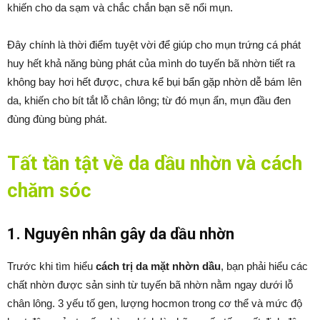
khiến cho da sạm và chắc chắn bạn sẽ nổi mụn.
Đây chính là thời điểm tuyệt vời để giúp cho mụn trứng cá phát
huy hết khả năng bùng phát của mình do tuyến bã nhờn tiết ra
không bay hơi hết được, chưa kể bụi bẩn gặp nhờn dễ bám lên
da, khiến cho bít tắt lỗ chân lông; từ đó mụn ẩn, mụn đầu đen
đùng đùng bùng phát.
Tất tần tật về da dầu nhờn và cách
chăm sóc
1. Nguyên nhân gây da dầu nhờn
Trước khi tìm hiểu
cách trị da mặt nhờn dầu
, bạn phải hiểu các
chất nhờn được sản sinh từ tuyến bã nhờn nằm ngay dưới lỗ
chân lông. 3 yếu tố gen, lượng hocmon trong cơ thể và mức độ