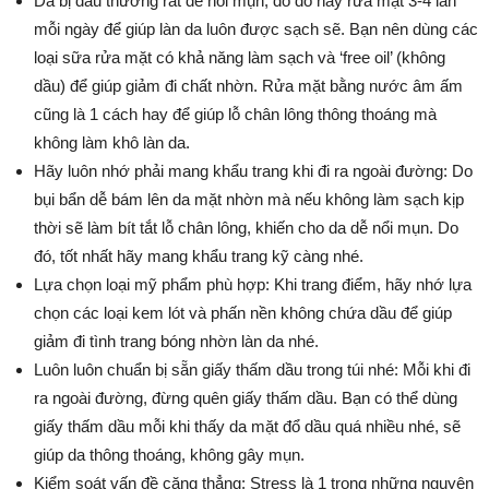
Da bị dầu thường rất dễ nổi mụn, do đó hãy rửa mặt 3-4 lần
mỗi ngày để giúp làn da luôn được sạch sẽ. Bạn nên dùng các
loại sữa rửa mặt có khả năng làm sạch và ‘free oil’ (không
dầu) để giúp giảm đi chất nhờn. Rửa mặt bằng nước âm ấm
cũng là 1 cách hay để giúp lỗ chân lông thông thoáng mà
không làm khô làn da.
Hãy luôn nhớ phải mang khẩu trang khi đi ra ngoài đường: Do
bụi bẩn dễ bám lên da mặt nhờn mà nếu không làm sạch kịp
thời sẽ làm bít tắt lỗ chân lông, khiến cho da dễ nổi mụn. Do
đó, tốt nhất hãy mang khẩu trang kỹ càng nhé.
Lựa chọn loại mỹ phẩm phù hợp: Khi trang điểm, hãy nhớ lựa
chọn các loại kem lót và phấn nền không chứa dầu để giúp
giảm đi tình trang bóng nhờn làn da nhé.
Luôn luôn chuẩn bị sẵn giấy thấm dầu trong túi nhé: Mỗi khi đi
ra ngoài đường, đừng quên giấy thấm dầu. Bạn có thể dùng
giấy thấm dầu mỗi khi thấy da mặt đổ dầu quá nhiều nhé, sẽ
giúp da thông thoáng, không gây mụn.
Kiểm soát vấn đề căng thẳng: Stress là 1 trong những nguyên