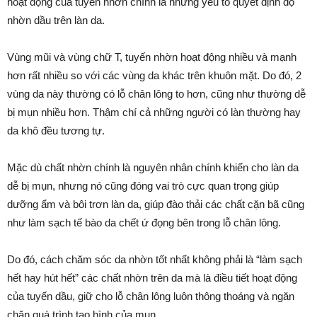
hoạt động của tuyến nhờn chính là những yếu tố quyết định độ
nhờn dầu trên làn da.
Vùng mũi và vùng chữ T, tuyến nhờn hoạt động nhiều và mạnh
hơn rất nhiều so với các vùng da khác trên khuôn mặt. Do đó, 2
vùng da này thường có lỗ chân lông to hơn, cũng như thường dễ
bị mụn nhiều hơn. Thậm chí cả những người có làn thường hay
da khô đều tương tự.
Mặc dù chất nhờn chính là nguyên nhân chính khiến cho làn da
dễ bị mụn, nhưng nó cũng đóng vai trò cực quan trọng giúp
dưỡng ẩm và bôi trơn làn da, giúp đào thải các chất cặn bã cũng
như làm sạch tế bào da chết ứ đọng bên trong lỗ chân lông.
Do đó, cách chăm sóc da nhờn tốt nhất không phải là “làm sạch
hết hay hút hết” các chất nhờn trên da mà là điều tiết hoạt động
của tuyến dầu, giữ cho lỗ chân lông luôn thông thoáng và ngăn
chặn quá trình tạo hình của mụn.