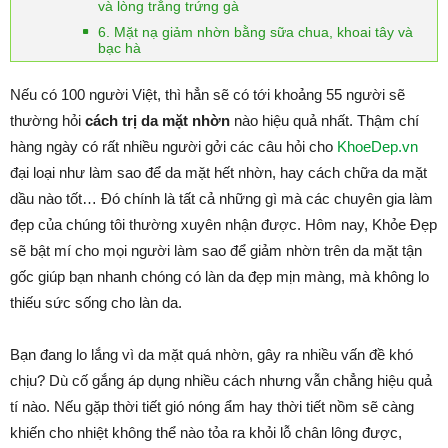
và lòng trắng trứng gà
6. Mặt nạ giảm nhờn bằng sữa chua, khoai tây và
bạc hà
Nếu có 100 người Việt, thì hẳn sẽ có tới khoảng 55 người sẽ
thường hỏi
cách trị da mặt nhờn
nào hiệu quả nhất. Thậm chí
hàng ngày có rất nhiều người gởi các câu hỏi cho
KhoeDep.vn
đại loại như làm sao để da mặt hết nhờn, hay cách chữa da mặt
dầu nào tốt… Đó chính là tất cả những gì mà các chuyên gia làm
đẹp của chúng tôi thường xuyên nhận được. Hôm nay, Khỏe Đẹp
sẽ bật mí cho mọi người làm sao để giảm nhờn trên da mặt tận
gốc giúp bạn nhanh chóng có làn da đẹp mịn màng, mà không lo
thiếu sức sống cho làn da.
Bạn đang lo lắng vì da mặt quá nhờn, gây ra nhiều vấn đề khó
chịu? Dù cố gắng áp dụng nhiều cách nhưng vẫn chẳng hiệu quả
tí nào. Nếu gặp thời tiết gió nóng ẩm hay thời tiết nồm sẽ càng
khiến cho nhiệt không thể nào tỏa ra khỏi lỗ chân lông được,