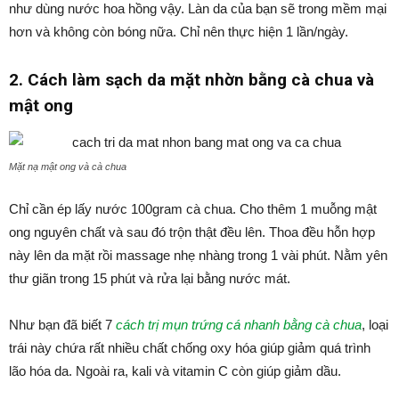
như dùng nước hoa hồng vậy. Làn da của bạn sẽ trong mềm mại
hơn và không còn bóng nữa. Chỉ nên thực hiện 1 lần/ngày.
2. Cách làm sạch da mặt nhờn bằng cà chua và
mật ong
Mặt nạ mật ong và cà chua
Chỉ cần ép lấy nước 100gram cà chua. Cho thêm 1 muỗng mật
ong nguyên chất và sau đó trộn thật đều lên. Thoa đều hỗn hợp
này lên da mặt rồi massage nhẹ nhàng trong 1 vài phút. Nằm yên
thư giãn trong 15 phút và rửa lại bằng nước mát.
Như bạn đã biết 7
cách trị mụn trứng cá nhanh bằng cà chua
, loại
trái này chứa rất nhiều chất chống oxy hóa giúp giảm quá trình
lão hóa da. Ngoài ra, kali và vitamin C còn giúp giảm dầu.