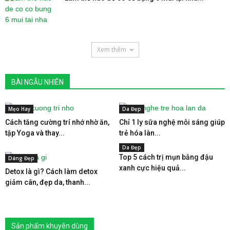
Xem thêm
BÀI NGẪU NHIÊN
Mẹo Hay
Da Đẹp
Cách tăng cường trí nhớ nhờ ăn,
Chỉ 1 ly sữa nghệ mỗi sáng giúp
tập Yoga và thay...
trẻ hóa làn...
Da Đẹp
Top 5 cách trị mụn bằng đậu
Dáng Đẹp
xanh cực hiệu quả...
Detox là gì? Cách làm detox
giảm cân, đẹp da, thanh...
Sản phẩm khuyên dùng