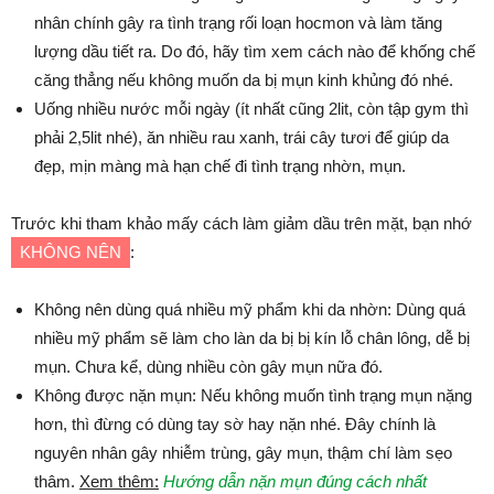
nhân chính gây ra tình trạng rối loạn hocmon và làm tăng
lượng dầu tiết ra. Do đó, hãy tìm xem cách nào để khống chế
căng thẳng nếu không muốn da bị mụn kinh khủng đó nhé.
Uống nhiều nước mỗi ngày (ít nhất cũng 2lit, còn tập gym thì
phải 2,5lit nhé), ăn nhiều rau xanh, trái cây tươi để giúp da
đẹp, mịn màng mà hạn chế đi tình trạng nhờn, mụn.
Trước khi tham khảo mấy cách làm giảm dầu trên mặt, bạn nhớ
KHÔNG NÊN
:
Không nên dùng quá nhiều mỹ phẩm khi da nhờn: Dùng quá
nhiều mỹ phẩm sẽ làm cho làn da bị bị kín lỗ chân lông, dễ bị
mụn. Chưa kể, dùng nhiều còn gây mụn nữa đó.
Không được nặn mụn: Nếu không muốn tình trạng mụn nặng
hơn, thì đừng có dùng tay sờ hay nặn nhé. Đây chính là
nguyên nhân gây nhiễm trùng, gây mụn, thậm chí làm sẹo
thâm.
Xem thêm:
Hướng dẫn nặn mụn đúng cách nhất