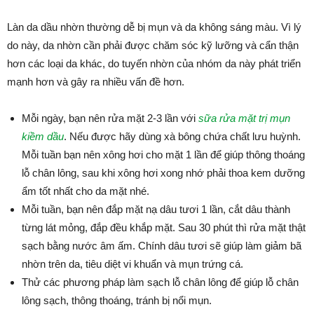
Làn da dầu nhờn thường dễ bị mụn và da không sáng màu. Vì lý
do này, da nhờn cần phải được chăm sóc kỹ lưỡng và cẩn thận
hơn các loại da khác, do tuyến nhờn của nhóm da này phát triển
mạnh hơn và gây ra nhiều vấn đề hơn.
Mỗi ngày, bạn nên rửa mặt 2-3 lần với
sữa rửa mặt trị mụn
kiềm dầu
. Nếu được hãy dùng xà bông chứa chất lưu huỳnh.
Mỗi tuần bạn nên xông hơi cho mặt 1 lần để giúp thông thoáng
lỗ chân lông, sau khi xông hơi xong nhớ phải thoa kem dưỡng
ẩm tốt nhất cho da mặt nhé.
Mỗi tuần, bạn nên đắp mặt nạ dâu tươi 1 lần, cắt dâu thành
từng lát mỏng, đắp đều khắp mặt. Sau 30 phút thì rửa mặt thật
sạch bằng nước âm ấm. Chính dâu tươi sẽ giúp làm giảm bã
nhờn trên da, tiêu diệt vi khuẩn và mụn trứng cá.
Thử các phương pháp làm sạch lỗ chân lông để giúp lỗ chân
lông sạch, thông thoáng, tránh bị nổi mụn.