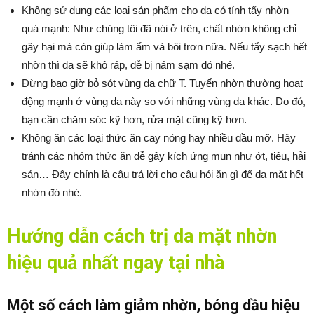
Không sử dụng các loại sản phẩm cho da có tính tẩy nhờn
quá mạnh: Như chúng tôi đã nói ở trên, chất nhờn không chỉ
gây hại mà còn giúp làm ẩm và bôi trơn nữa. Nếu tẩy sạch hết
nhờn thì da sẽ khô ráp, dễ bị nám sạm đó nhé.
Đừng bao giờ bỏ sót vùng da chữ T. Tuyến nhờn thường hoạt
động mạnh ở vùng da này so với những vùng da khác. Do đó,
bạn cần chăm sóc kỹ hơn, rửa mặt cũng kỹ hơn.
Không ăn các loại thức ăn cay nóng hay nhiều dầu mỡ. Hãy
tránh các nhóm thức ăn dễ gây kích ứng mụn như ớt, tiêu, hải
sản… Đây chính là câu trả lời cho câu hỏi ăn gì để da mặt hết
nhờn đó nhé.
Hướng dẫn cách trị da mặt nhờn
hiệu quả nhất ngay tại nhà
Một số cách làm giảm nhờn, bóng dầu hiệu