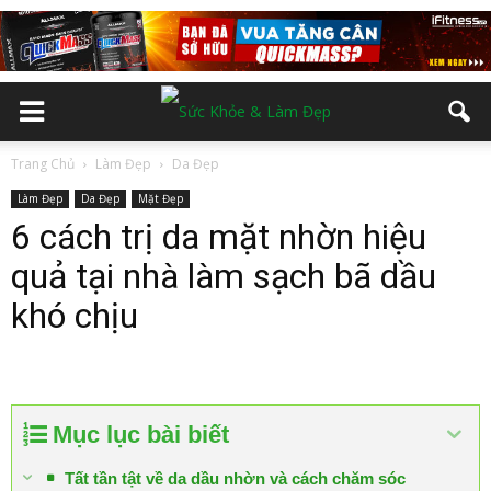
Trang Chủ
Làm Đẹp
Da Đẹp
Làm Đẹp
Da Đẹp
Mặt Đẹp
6 cách trị da mặt nhờn hiệu
quả tại nhà làm sạch bã dầu
khó chịu
Mục lục bài biết
Tất tần tật về da dầu nhờn và cách chăm sóc