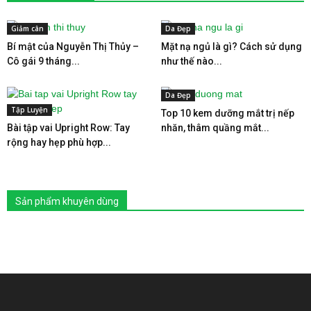
Giảm cân
Da Đẹp
Bí mật của Nguyễn Thị Thủy –
Mặt nạ ngủ là gì? Cách sử dụng
Cô gái 9 tháng...
như thế nào...
Da Đẹp
Tập Luyện
Top 10 kem dưỡng mắt trị nếp
Bài tập vai Upright Row: Tay
nhăn, thâm quầng mắt...
rộng hay hẹp phù hợp...
Sản phẩm khuyên dùng