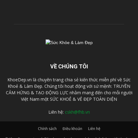
VỀ CHÚNG TÔI
KhoeDep.vn là chuyên trang chia sẻ kiến thức miễn phí về Sức
Khoẻ & Làm Đẹp. Chúng tôi hoạt động với sứ mệnh: TRUYỀN
CẢM HỨNG & TẠO ĐỘNG LỰC nhằm mang đến cho mỗi người
Việt Nam một SỨC KHOẺ & VẺ ĐẸP TOÀN DIỆN
Liên hệ:
cskh@fhb.vn
Chính sách
Điều khoản
Liên hệ