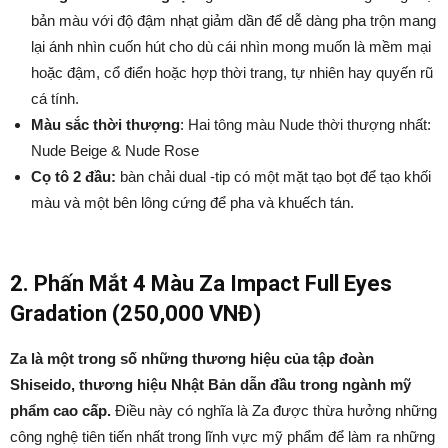
bản màu với độ đậm nhạt giảm dần để dễ dàng pha trộn mang
lại ánh nhìn cuốn hút cho dù cái nhìn mong muốn là mềm mại
hoặc đậm, cổ điển hoặc hợp thời trang, tự nhiên hay quyến rũ
cá tính.
Màu sắc thời thượng
: Hai tông màu Nude thời thượng nhất:
Nude Beige & Nude Rose
Cọ tô 2 đầu:
bàn chải dual -tip có một mặt tạo bọt để tạo khối
màu và một bên lông cứng để pha và khuếch tán.
2. Phấn Mắt 4 Màu Za Impact Full Eyes
Gradation (250,000 VNĐ)
Za là một trong số những thương hiệu của tập đoàn
Shiseido, thương hiệu Nhật Bản dẫn đầu trong ngành mỹ
phẩm cao cấp.
Điều này có nghĩa là Za được thừa hưởng những
công nghệ tiên tiến nhất trong lĩnh vực mỹ phẩm để làm ra những