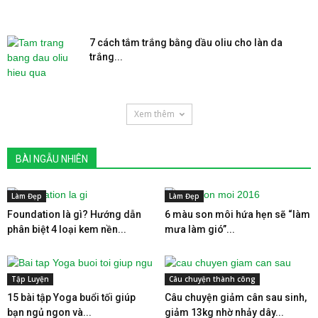
7 cách tắm trắng bằng dầu oliu cho làn da
trắng...
Xem thêm
BÀI NGẪU NHIÊN
Làm Đẹp
Làm Đẹp
Foundation là gì? Hướng dẫn
6 màu son môi hứa hẹn sẽ “làm
phân biệt 4 loại kem nền...
mưa làm gió”...
Tập Luyện
Câu chuyện thành công
15 bài tập Yoga buổi tối giúp
Câu chuyện giảm cân sau sinh,
bạn ngủ ngon và...
giảm 13kg nhờ nhảy dây...