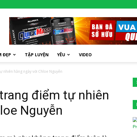
M ĐẸP
TẬP LUYỆN
YÊU
VIDEO
ự nhiên hằng ngày với Chloe Nguyễn
trang điểm tự nhiên
hloe Nguyễn