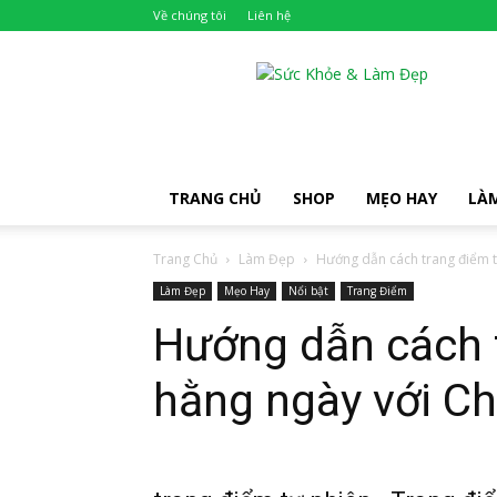
Về chúng tôi
Liên hệ
Khỏe
Đẹp
TRANG CHỦ
SHOP
MẸO HAY
LÀ
Trang Chủ
Làm Đẹp
Hướng dẫn cách trang điểm t
Làm Đẹp
Mẹo Hay
Nổi bật
Trang Điểm
Hướng dẫn cách 
hằng ngày với C