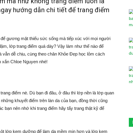
iểm mà như không trang điểm luôn là
ngay hướng dẫn chi tiết để trang điểm
 để gương mặt thiếu sức sống mà tiếp xúc với mọi người
đậm, lớp trang điểm quá dày? Vậy làm như thế nào để
à vẫn dễ chịu, cùng theo chân Khỏe Đẹp học lỏm cách
nh xắn Chloe Nguyen nhé!
 trang điểm nè. Dù bạn đi đâu, ở đâu thì lớp nền là lớp quan
i những khuyết điểm trên làn da của bạn, đồng thời cũng
 bạn nên nhớ khi trang điểm hãy tẩy trang thật kỹ để
 một lớp kem dưỡng để làm da mềm mịn hơn và lớp kem