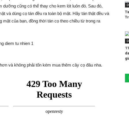
D
 dưỡng cũng có thể thay cho kem lót luôn đó. Sau đó,
Ti
ặt và dùng cọ tán đều ra toàn bộ mặt. Hãy tán thật đều và
Tr
mặt của bạn, đồng thời tán cọ theo chiều từ trong ra
D
11
da
gi
ợi hơn và không phải tốn kém mua thêm cây cọ đâu nha.