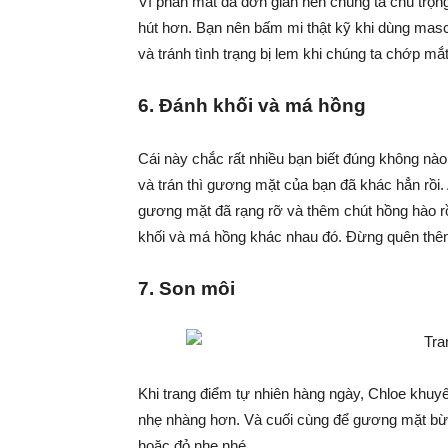
Vì phấn mắt đã đơn giản nên chúng ta chú trọn
hút hơn. Bạn nên bấm mi thật kỹ khi dùng mas
và tránh tình trạng bị lem khi chúng ta chớp mắt
6. Đánh khối và má hồng
Cái này chắc rất nhiều bạn biết đúng không nà
và trán thì gương mặt của bạn đã khác hẳn rồi.
gương mặt đã rạng rỡ và thêm chút hồng hào r
khối và má hồng khác nhau đó. Đừng quên thêm 
7. Son môi
Khi trang điểm tự nhiên hàng ngày, Chloe khuyê
nhẹ nhàng hơn. Và cuối cùng để gương mặt bừn
hoặc đỏ nhẹ nhé.