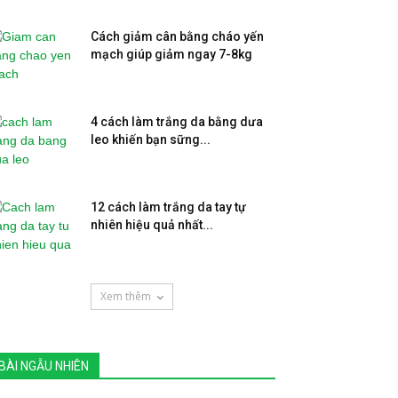
Cách giảm cân bằng cháo yến
mạch giúp giảm ngay 7-8kg
4 cách làm trắng da bằng dưa
leo khiến bạn sững...
12 cách làm trắng da tay tự
nhiên hiệu quả nhất...
Xem thêm
BÀI NGẪU NHIÊN