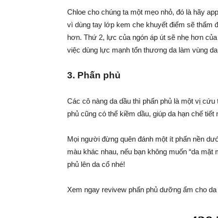
Chloe cho chúng ta một mẹo nhỏ, đó là hãy app
vì dùng tay lớp kem che khuyết điểm sẽ thấm 
hơn. Thứ 2, lực của ngón áp út sẽ nhẹ hơn của
việc dùng lực mạnh tổn thương da làm vùng da
3. Phấn phủ
Các cô nàng da dầu thì phấn phủ là một vị cứu 
phủ cũng có thể kiềm dầu, giúp da hạn chế tiết 
Mọi người đừng quên đánh một ít phấn nền dưới
màu khác nhau, nếu bạn không muốn “da mặt mộ
phủ lên da cổ nhé!
Xem ngay revivew phấn phủ dưỡng ẩm cho d