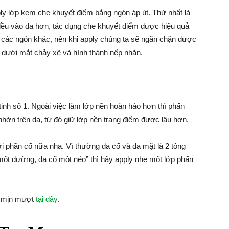
ly lớp kem che khuyết điểm bằng ngón áp út. Thứ nhất là
đều vào da hơn, tác dụng che khuyết điểm được hiệu quả
 các ngón khác, nên khi apply chúng ta sẽ ngăn chặn được
 dưới mắt chảy xệ và hình thành nếp nhăn.
tinh số 1. Ngoài việc làm lớp nền hoàn hảo hơn thì phấn
nhờn trên da, từ đó giữ lớp nền trang điểm được lâu hơn.
 phần cổ nữa nha. Vì thường da cổ và da mặt là 2 tông
t đường, da cổ một nẻo” thì hãy apply nhẹ một lớp phấn
a mịn mượt
tại đây
.