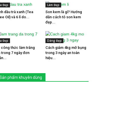
a Đẹp
Làm Đẹp
nh dầu trà xanh (Tea
Son kem là gì? Hướng
ee Oil) và 6 lí do...
dẫn cách tô son kem
đẹp...
a Đẹp
Dáng Đẹp
 công thức làm trắng
Cách giảm 4kg mỡ bụng
 trong 7 ngày đơn
trong 3 ngày an toàn
ản...
hiệu...
Sản phẩm khuyên dùng