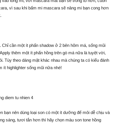
g vào lông mi, với mascara mắt bạn sẽ trông to hơn, cuốn
cara, vì sau khi bấm mi mascara sẽ nâng mi bạn cong hơn
.
o. Chỉ cần một ít phấn shadow ở 2 bên hõm má, sống mũi
 Apply thêm một ít phấn hồng trên gò má nữa là tuyệt vời,
ồi. Tùy theo dáng mặt khác nhau mà chúng ta có kiểu đánh
ít highlighter sống mũi nữa nhé!
n bạn nên dùng loại son có một ít dưỡng để môi dễ chịu và
g sáng, tươi tắn hơn thì hãy chọn màu son tone hồng