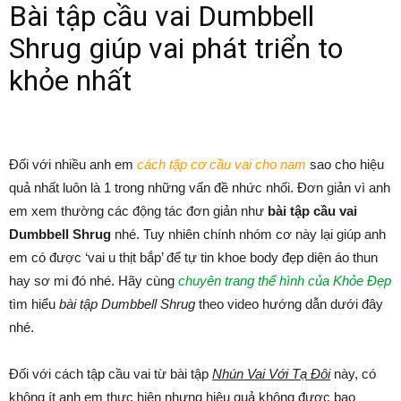
Bài tập cầu vai Dumbbell
Shrug giúp vai phát triển to
khỏe nhất
Đối với nhiều anh em
cách tập cơ cầu vai cho nam
sao cho hiệu
quả nhất luôn là 1 trong những vấn đề nhức nhối. Đơn giản vì anh
em xem thường các động tác đơn giản như
bài tập cầu vai
Dumbbell Shrug
nhé. Tuy nhiên chính nhóm cơ này lại giúp anh
em có được ‘vai u thịt bắp’ để tự tin khoe body đẹp diện áo thun
hay sơ mi đó nhé. Hãy cùng
chuyên trang thể hình của Khỏe Đẹp
tìm hiểu
bài tập Dumbbell Shrug
theo video hướng dẫn dưới đây
nhé.
Đối với cách tập cầu vai từ bài tập
Nhún Vai Với Tạ Đôi
này, có
không ít anh em thực hiện nhưng hiệu quả không được bao