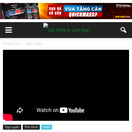
Trang Chủ
Tập Luyện
Tập Luyện
Thể Hình
Video