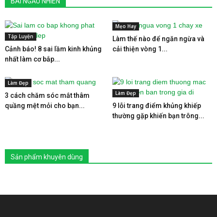
BÀI NGẪU NHIÊN
Mẹo Hay
Tập Luyện
Làm thế nào để ngăn ngừa và
Cảnh báo! 8 sai lầm kinh khủng
cải thiện vòng 1...
nhất làm cơ bắp...
Làm Đẹp
Làm Đẹp
3 cách chăm sóc mắt thâm
quầng mệt mỏi cho bạn...
9 lỗi trang điểm khủng khiếp
thường gặp khiến bạn trông...
Sản phẩm khuyên dùng