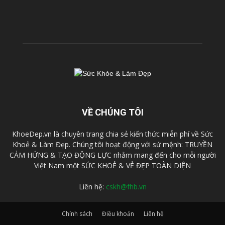
VỀ CHÚNG TÔI
KhoeDep.vn là chuyên trang chia sẻ kiến thức miễn phí về Sức
Khoẻ & Làm Đẹp. Chúng tôi hoạt động với sứ mệnh: TRUYỀN
CẢM HỨNG & TẠO ĐỘNG LỰC nhằm mang đến cho mỗi người
Việt Nam một SỨC KHOẺ & VẺ ĐẸP TOÀN DIỆN
Liên hệ:
cskh@fhb.vn
Chính sách
Điều khoản
Liên hệ