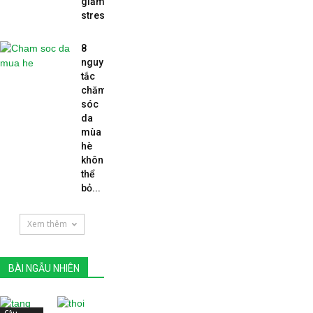
giảm
stress...
8
nguyên
tắc
chăm
sóc
da
mùa
hè
không
thể
bỏ...
Xem thêm
BÀI NGẪU NHIÊN