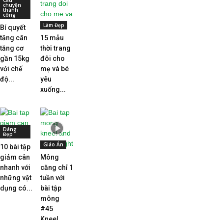
Câu
chuyện
thành
công
Làm Đẹp
Bí quyết
tăng cân
15 mẫu
tăng cơ
thời trang
gần 15kg
đôi cho
với chế
mẹ và bé
độ...
yêu
xuống...
Dáng
Đẹp
Giáo Án
10 bài tập
giảm cân
Mông
nhanh với
căng chỉ 1
những vật
tuần với
dụng có...
bài tập
mông
#45
Kneel...