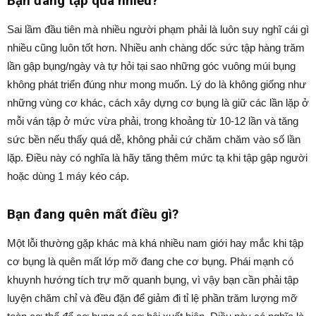
Bạn đang tập quá nhiều?
Sai lầm đầu tiên mà nhiều người phạm phải là luôn suy nghĩ cái gì
nhiều cũng luôn tốt hơn. Nhiều anh chàng dốc sức tập hàng trăm
lần gập bụng/ngày và tự hỏi tại sao những góc vuông múi bụng
không phát triển đúng như mong muốn. Lý do là không giống như
những vùng cơ khác, cách xây dựng cơ bụng là giữ các lần lặp ở
mỗi ván tập ở mức vừa phải, trong khoảng từ 10-12 lần và tăng
sức bền nếu thấy quá dễ, không phải cứ chăm chăm vào số lần
lặp. Điều này có nghĩa là hãy tăng thêm mức tạ khi tập gập người
hoặc dùng 1 máy kéo cáp.
Bạn đang quên mất điều gì?
Một lỗi thường gặp khác mà khá nhiều nam giới hay mắc khi tập
cơ bụng là quên mất lớp mỡ đang che cơ bụng. Phái mạnh có
khuynh hướng tích trự mỡ quanh bụng, vì vậy bạn cần phải tập
luyện chăm chỉ và đều đặn để giảm đi tỉ lệ phần trăm lượng mỡ