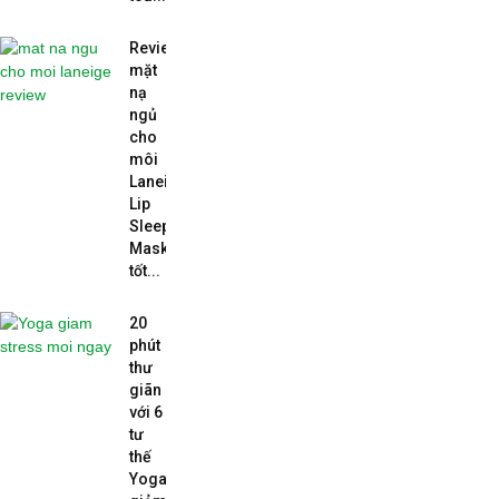
Review
mặt
nạ
ngủ
cho
môi
Laneige
Lip
Sleeping
Mask
tốt...
20
phút
thư
giãn
với 6
tư
thế
Yoga