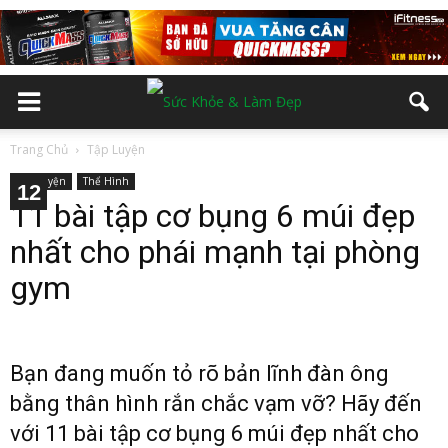
Trang Chủ
Tập Luyện
Tập Luyện
Thể Hình
10
12
11
2
3
4
5
6
7
8
9
11 bài tập cơ bụng 6 múi đẹp
nhất cho phái mạnh tại phòng
gym
Bạn đang muốn tỏ rõ bản lĩnh đàn ông
bằng thân hình rắn chắc vạm vỡ? Hãy đến
với 11 bài tập cơ bụng 6 múi đẹp nhất cho