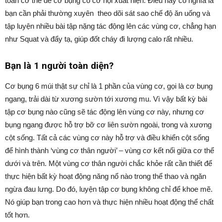
toàn cơ thể để cơ bụng có cơ hội xuất hiện. Điều này có nghĩa là
bạn cần phải thường xuyên theo dõi sát sao chế độ ăn uống và
tập luyện nhiều bài tập nặng tác động lên các vùng cơ, chẳng hạn
như Squat và đẩy tạ, giúp đốt cháy đi lượng calo rất nhiều.
Bạn là 1 người toàn diện?
Cơ bụng 6 múi thật sự chỉ là 1 phần của vùng cơ, gọi là cơ bụng
ngang, trải dài từ xương sườn tới xương mu. Vì vậy bất kỳ bài
tập cơ bụng nào cũng sẽ tác động lên vùng cơ này, nhưng cơ
bụng ngang được hỗ trợ bỡ cơ liên sườn ngoài, trong và xương
cột sống. Tất cả các vùng cơ này hỗ trợ và điều khiển cột sống
để hình thành ‘vùng cơ thân người’ – vùng cơ kết nối giữa cơ thể
dưới và trên. Một vùng cơ thân người chắc khỏe rất cần thiết để
thực hiện bất kỳ hoạt động năng nổ nào trong thể thao và ngăn
ngừa đau lưng. Do đó, luyện tập cơ bụng không chỉ để khoe mẽ.
Nó giúp bạn trong cao hơn và thực hiện nhiều hoạt động thể chất
tốt hơn.