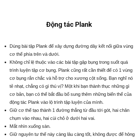
Động tác Plank
Dùng bài tập Plank để xây dựng đường dây kết nối giữa vùng
cơ thể phía trên và dưới.
Không chỉ lệ thuộc vào các bài tập gập bụng trong suốt quá
trình luyện tập cơ bụng. Plank cũng rất cần thiết để có 1 vùng
cơ bụng rắn chắc và hỗ trợ cho xương cột sống. Bạn nghĩ nó
tẻ nhạt, chẳng có gì thú vị? Một khi bạn thành thục những gì
cơ bản, bạn có thể bắt đầu bổ sung thêm những biến thể của
động tác Plank vào lộ trình tập luyện của mình.
Giữ cơ thể tạo thành 1 đường thẳng từ đầu tới gót, hai chân
chụm vào nhau, hai cùi chỏ ở dưới hai vai.
Mắt nhìn xuống sàn.
Giữ nguyên tư thế này càng lâu càng tốt, không được để hông