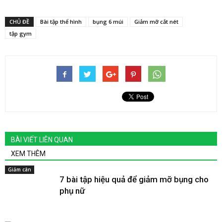
CHỦ ĐỀ
Bài tập thể hình
bụng 6 múi
Giảm mỡ cắt nét
tập gym
BÀI VIẾT LIÊN QUAN
XEM THÊM
Giảm cân
7 bài tập hiệu quả để giảm mỡ bụng cho
phụ nữ