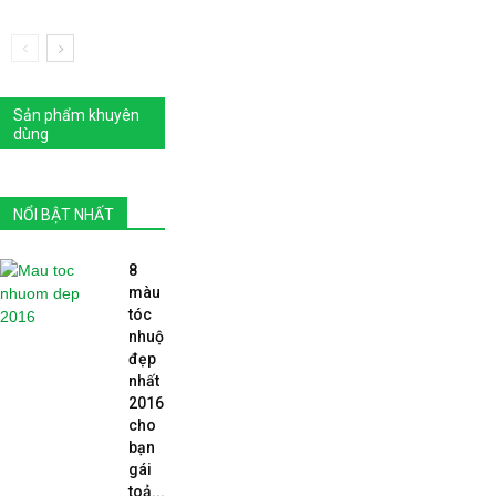
Sản phẩm khuyên
dùng
NỔI BẬT NHẤT
8
màu
tóc
nhuộm
đẹp
nhất
2016
cho
bạn
gái
toả...