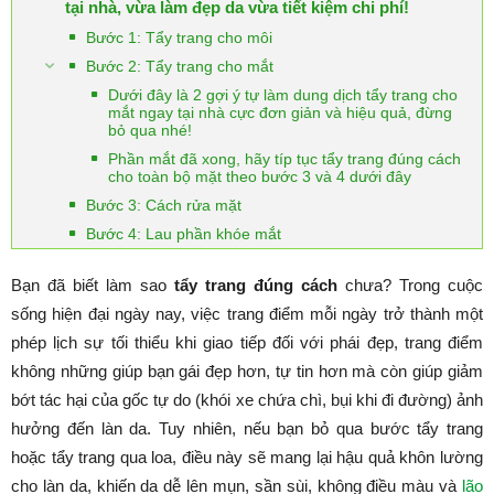
tại nhà, vừa làm đẹp da vừa tiết kiệm chi phí!
Bước 1: Tẩy trang cho môi
Bước 2: Tẩy trang cho mắt
Dưới đây là 2 gợi ý tự làm dung dịch tẩy trang cho
mắt ngay tại nhà cực đơn giản và hiệu quả, đừng
bỏ qua nhé!
Phần mắt đã xong, hãy típ tục tẩy trang đúng cách
cho toàn bộ mặt theo bước 3 và 4 dưới đây
Bước 3: Cách rửa mặt
Bước 4: Lau phần khóe mắt
Bạn đã biết làm sao
tẩy trang đúng cách
chưa?
Trong cuộc
sống hiện đại ngày nay, việc trang điểm mỗi ngày trở thành một
phép lịch sự tối thiểu khi giao tiếp đối với phái đẹp, trang điểm
không những giúp bạn gái đẹp hơn, tự tin hơn mà còn giúp giảm
bớt tác hại của gốc tự do (khói xe chứa chì, bụi khi đi đường) ảnh
hưởng đến làn da. Tuy nhiên, nếu bạn bỏ qua bước tẩy trang
hoặc tẩy trang qua loa, điều này sẽ mang lại hậu quả khôn lường
cho làn da, khiến da dễ lên mụn, sần sùi, không điều màu và
lão