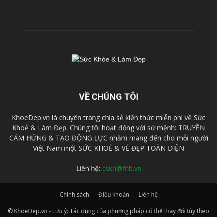
VỀ CHÚNG TÔI
KhoeDep.vn là chuyên trang chia sẻ kiến thức miễn phí về Sức
Khoẻ & Làm Đẹp. Chúng tôi hoạt động với sứ mệnh: TRUYỀN
CẢM HỨNG & TẠO ĐỘNG LỰC nhằm mang đến cho mỗi người
Việt Nam một SỨC KHOẺ & VẺ ĐẸP TOÀN DIỆN
Liên hệ:
cskh@fhb.vn
Chính sách
Điều khoản
Liên hệ
© KhoeDep.vn - Lưu ý: Tác dụng của phuơng pháp có thể thay đổi tùy theo