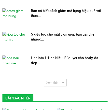
Bạn có biết cách giảm mỡ bụng hiệu quả với
thực...
5 kiểu tóc cho mặt tròn giúp bạn gái che
nhược...
Hoa hậu H’Hen Niê – Bí quyết cho body, da
đẹp...
Xem thêm
BÀI NGẪU NHIÊN