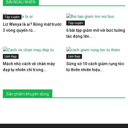
BÀI NGẪU NHIÊN
Tập Luyện
Tập Luyện
Liz Wenya là ai? Bỏng mắt trước
3 vòng quyến rũ...
6 bài tập giảm mỡ với bức tường
tác động lên...
Làm Đẹp
Làm Đẹp
Mách nhỏ cách vẽ chân mày
Sững sờ 10 cách giảm rụng tóc
đẹp tự nhiên chỉ trong...
từ thiên nhiên hiệu...
Sản phẩm khuyên dùng