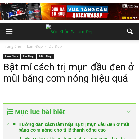
Trang Chủ
Làm Đẹp
Da Đẹp
Làm Đẹp
Da Đẹp
Mặt Đẹp
Bật mí cách trị mụn đầu đen ở
mũi bằng cơm nóng hiệu quả
Mục lục bài biết
Hướng dẫn cách làm mặt nạ trị mụn đầu đen ở mũi
bằng cơm nóng cho tỉ lệ thành công cao
Một số lưu ý khi áp dụng mặt nạ cơm nóng chữa trị