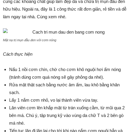
cùng các khoáng chất giúp làm đẹp da và chữa trị mụn đầu đen
hữu hiệu. Ngoài ra, đây là 1 công thức rất đơn giản, rẻ tiền và dễ
làm ngay tại nhà. Cùng xem nhé.
Mặt nạ trị mụn đầu đen với cơm nóng
Cách thực hiện
Nấu 1 nồi cơm chín, chờ cho cơm khô nguội hơi ấm nóng
(tránh dùng cơm quá nóng sẽ gây phỏng da nhé).
Rửa mặt thật sạch bằng nước âm ấm, lau khô bằng khăn
sạch.
Lấy 1 nắm cơm nhỏ, vo lại thành viên vừa tay.
Lăn viên cơm lên khắp mặt từ trán xuống cằm, từ mũi qua 2
bên má. Chú ý, tập trung kỹ vào vùng da chữ T và 2 bên gò
má nhé.
Tiếp tục lăn đi lăn lại cho tới khi nào nắm cơm nguội hẳn và