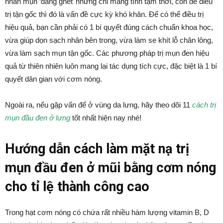
nhân mụn ‘đáng ghét’ nhưng chỉ mang tính tạm thời, còn để điều
trị tận gốc thì đó là vấn đề cực kỳ khó khăn. Để có thể điều trị
hiệu quả, bạn cần phải có 1 bí quyết đúng cách chuẩn khoa học,
vừa giúp dọn sạch nhân bên trong, vừa làm se khít lỗ chân lông,
vừa làm sạch mụn tận gốc. Các phương pháp trị mụn đen hiệu
quả từ thiên nhiên luôn mang lại tác dụng tích cực, đặc biệt là 1 bí
quyết dân gian với cơm nóng.
Ngoài ra, nếu gặp vấn để ở vùng da lưng, hãy theo dõi 11
cách trị
mụn đầu đen ở lưng
tốt nhất hiện nay nhé!
Hướng dẫn cách làm mặt nạ trị
mụn đầu đen ở mũi bằng cơm nóng
cho tỉ lệ thành công cao
Trong hạt cơm nóng có chứa rất nhiều hàm lượng vitamin B, D