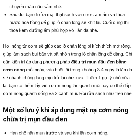
chuyển màu nâu sẫm nhé.
Sau đó, bạn đi rửa mặt thật sạch với nước âm ấm và thoa
nước hoa hồng để giúp lỗ chân lông se khít lại. Cuối cùng thì
thoa kem dưỡng ẩm phù hợp với làn da nhé.
Hơi nóng từ cơm sẽ giúp các lỗ chân lông bị kích thích mở rộng,
giúp làm sạch bụi bẩn và bã nhờn trong lỗ chân lông dễ dàng. Chỉ
cần kiên trì áp dụng phương pháp
điều trị mụn đầu đen bằng
cơm nóng
mỗi ngày, vào buổi tối trong khoảng 3-4 ngày là làn da
sẽ nhanh chóng láng mịn trở lại như xưa. Thêm 1 gợi ý nhỏ nữa
là, bạn có thểm lấy viên cơm nóng lăn quanh mũi hay có thể đắp
cơm nóng quanh sống và 2 cánh mũi. Rồi rửa sạch như trên nhé.
Một số lưu ý khi áp dụng mặt nạ cơm nóng
chữa trị mụn đầu đen
Hạn chế nặn mụn trước và sau khi lăn cơm nóng.