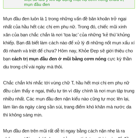
mụn đầu đen
Mụn đầu đen luôn là 1 trong những vấn đề băn khoăn trở ngại
nhất của hầu hết các chị em phụ nữ. Trong đó, chiếc mũi xinh
xăn của bạn chắc chắn là nơi ‘tọa lạc’ của những ‘kẻ thù’ khủng
khiếp. Bạn đã biết làm cách nào để xử lý đi những nốt mụn xấu xí
đó nhanh và triệt để chưa? Hôm nay, Khỏe Đẹp sẽ giới thiệu cho
bạn
cách trị mụn đầu đen ở mũi bằng cơm nóng
cực kỳ thần
dịu trong chỉ vài ngày mà thôi.
Chắc chắn khi nhắc tới vùng chữ T, hầu hết mọi chị em phụ nữ
đều cảm thấy e ngại, thiếu tự tin vì đây chính là nơi mụn tập trung
nhiều nhất. Các mụn đầu đen nặn kiểu nào cũng tự mọc lên lại,
làm làn da ngày càng sần sùi, trang điểm khó khăn mà nước da
thì không sáng mịn.
Mụn đầu đen trên mũi rất dễ trị ngay bằng cách nặn nhẹ là ra