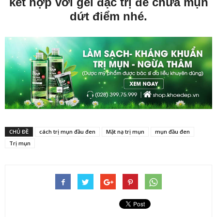
kết hợp với gel đặc trị để chữa mụn
dứt điểm nhé.
CHỦ ĐỀ
cách trị mụn đầu đen
Mặt nạ trị mụn
mụn đầu đen
Trị mụn