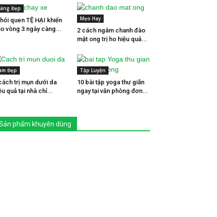
áng Đẹp
Mẹo Hay
thói quen TỆ HẠI khiến
o vòng 3 ngày càng...
2 cách ngâm chanh đào
mật ong trị ho hiệu quả...
àm Đẹp
Tập Luyện
cách trị mụn dưới da
10 bài tập yoga thư giãn
ệu quả tại nhà chỉ...
ngay tại văn phòng đơn...
Sản phẩm khuyên dùng