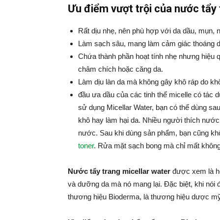
Ưu điểm vượt trội của nước tẩy
Rất dịu nhẹ, nên phù hợp với da dầu, mụn,
Làm sạch sâu, mang làm cảm giác thoáng da
Chứa thành phần hoạt tính nhẹ nhưng hiệu 
châm chích hoặc căng da.
Làm dịu làn da mà không gây khô ráp do kh
đầu ưa dầu của các tinh thể micelle có tác dụ
sử dụng Micellar Water, bạn có thể dùng sa
khô hay làm hại da. Nhiều người thích nước t
nước. Sau khi dùng sản phẩm, bạn cũng khô
toner
. Rửa mặt sạch bong mà chỉ mất không
Nước tẩy trang micellar water
được xem là ho
và dưỡng da mà nó mang lại. Đặc biệt, khi nói
thương hiệu Bioderma,
là thương hiệu dược m