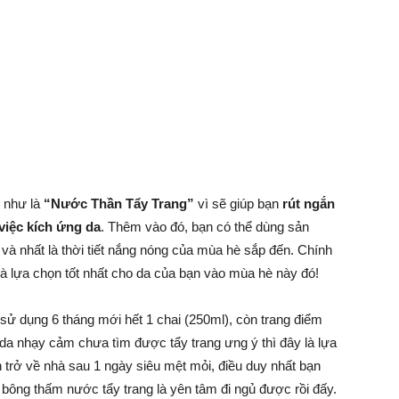
 như là
“Nước Thần Tẩy Trang”
vì sẽ giúp bạn
rút ngắn
việc kích ứng da
. Thêm vào đó, bạn có thể dùng sản
t và nhất là thời tiết nắng nóng của mùa hè sắp đến. Chính
là lựa chọn tốt nhất cho da của bạn vào mùa hè này
đó!
sử dụng 6 tháng mới hết 1 chai (250ml), còn trang điểm
c da nhạy cảm chưa tìm được tẩy trang ưng ý thì đây là lựa
 trở về nhà sau 1 ngày siêu mệt mỏi, điều duy nhất bạn
g bông thấm nước tẩy trang là yên tâm đi ngủ được rồi đấy.