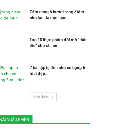
Cẩm nang 6 bước trang điểm
cho làn da mụn bạn...
Top 10 thực phẩm đốt mỡ “thần
tốc” cho chị em...
7 bài tập tạ đơn cho cơ bụng 6
múi đẹp...
Xem thêm
BÀI NGẪU NHIÊN