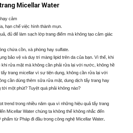
 trang Micellar Water
 nhạy cảm
, hạn chế việc hình thành mụn.
quả, đủ để làm sạch lớp trang điểm mà không tạo cảm giác
ông chứa cồn, xà phòng hay sulfate
.
ng bảo vệ và duy trì màng lipid trên da của bạn. Vì thế, khi
u khi rửa mặt mà không cần phải rửa lại với nước, không hề
ẩy trang micellar vì sự tiện dụng, không cần rửa lại với
ng cần dùng thêm sữa rửa mặt, dung dịch tẩy trang hay
 tới một phút? Tuyệt quá phải không nào?
t trend trong nhiều năm qua vì những hiệu quả tẩy trang
 đến Micellar Water chúng ta không thể không nhắc đến
ỹ phẩm từ Pháp
đi đầu trong công nghệ Micellar Water
.