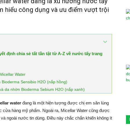
ellar water đang là xu hướng nước tẩy
ìm hiểu công dụng và ưu điểm vượt trội
t định chia sẻ tất tần tật từ A-Z về nước tẩy trang
Micellar Water
m Bioderma Sensibio H2O (nắp hồng)
 và da nhờn Bioderma Sebium H2O (nắp xanh)
ellar water
đang là một hiện tượng được chị em săn lùng
ác cửa hàng mỹ phẩm. Ngoài ra, Micellar Water cũng được
 và ngoài nước tin dùng. Điều này chắc chắn khiến không ít