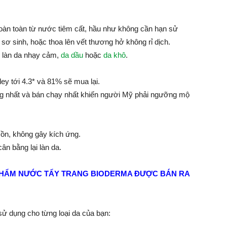
oàn toàn từ nước tiêm cất, hầu như không cần hạn sử
 sơ sinh, hoặc thoa lên vết thương hở không rỉ dịch.
 làn da nhạy cảm,
da dầu
hoặc
da khô
.
ey tới 4.3* và 81% sẽ mua lại.
 nhất và bán chạy nhất khiến người Mỹ phải ngưỡng mộ
cồn, không gây kích ứng.
ân bằng lại làn da.
N PHẨM NƯỚC TẨY TRANG BIODERMA ĐƯỢC BÁN RA
sử dụng cho từng loại da
của bạn: