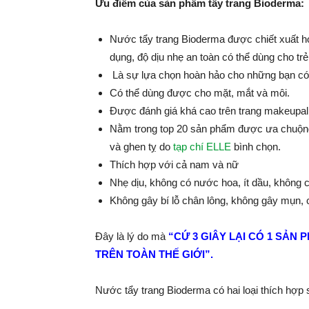
Ưu điểm của sản phẩm tẩy trang Bioderma:
Nước tẩy trang Bioderma được chiết xuất h
dụng, độ dịu nhẹ an toàn có thể dùng cho trẻ
Là sự lựa chọn hoàn hảo cho những bạn có
Có thể dùng được cho mặt, mắt và môi.
Được đánh giá khá cao trên trang makeupall
Nằm trong top 20 sản phẩm được ưa chuộng
và ghen tỵ do
tạp chí ELLE
bình chọn.
Thích hợp với cả nam và nữ
Nhẹ dịu, không có nước hoa, ít dầu, không 
Không gây bí lỗ chân lông, không gây mụn, c
Đây là lý do mà
“CỨ 3 GIÂY LẠI CÓ 1 SẢ
TRÊN TOÀN THẾ GIỚI”.
Nước tẩy trang Bioderma có hai loại thích hợp 