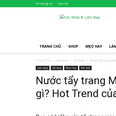
Về chúng tôi
Liên hệ
Khỏe
Đẹp
TRANG CHỦ
SHOP
MẸO HAY
LÀ
Trang Chủ
Làm Đẹp
Da Đẹp
Nước tẩy trang MI
Làm Đẹp
Da Đẹp
Mẹo Hay
Nổi bật
Nước tẩy trang 
gì? Hot Trend c