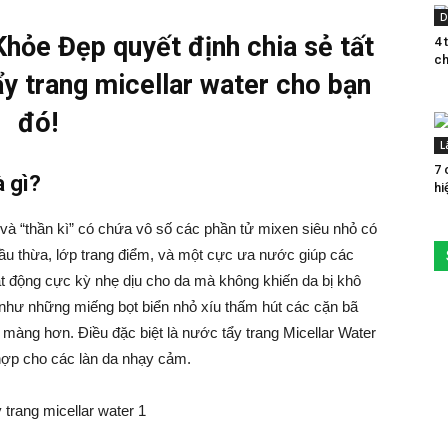
D
Khỏe Đẹp quyết định chia sẻ tất
4 
ch
ẩy trang micellar water cho bạn
đó!
L
7 
à gì?
hi
h và “thần kì” có chứa vô số các phần tử mixen siêu nhỏ
có
ầu thừa, lớp trang điểm, và một cực ưa nước giúp các
ạt động cực kỳ nhẹ dịu cho da mà không khiến da bị khô
như những miếng bọt biển nhỏ xíu thấm hút các cặn bã
ịn màng hơn.
Điều đặc biệt là nước tẩy trang Micellar Water
hợp cho các làn da nhạy cảm.