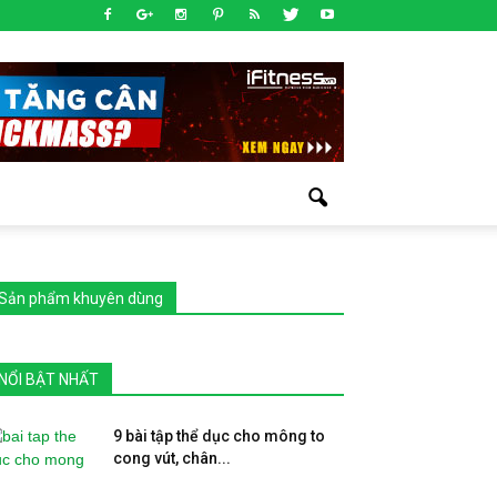
Sản phẩm khuyên dùng
NỔI BẬT NHẤT
9 bài tập thể dục cho mông to
cong vút, chân...