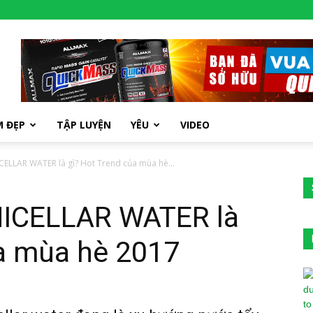
M ĐẸP
TẬP LUYỆN
YÊU
VIDEO
CELLAR WATER là gì? Hot Trend của mùa hè...
MICELLAR WATER là
ủa mùa hè 2017