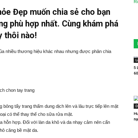
Khỏe Đẹp muốn chia sẻ cho bạn
rang phù hợp nhất. Cùng khám phá
y thôi nào!
ng của nhiều thương hiệu khác nhau nhưng được phân chia
L
5 
60
ng bông tẩy trang thấm dung dịch lên và lâu trực tiếp lên mặt
D
Hư
oại có thể thay thế cho sữa rửa mặt.
nạ
a hỗn hợp. Đối với làn da khô và da nhạy cảm nên cẩn
 khô căng bề mặt da.