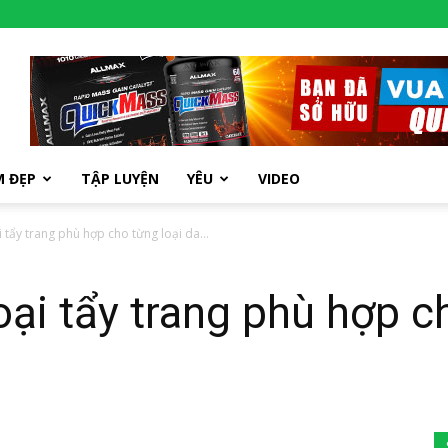
M ĐẸP
TẬP LUYỆN
YÊU
VIDEO
 tẩy trang phù hợp cho từng loại da...
oại tẩy trang phù hợp c