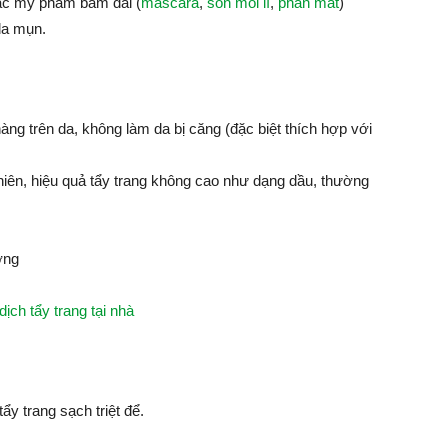
các mỹ phẩm bám dai (
mascara
,
son môi lì
,
phấn mắt
)
da mụn.
àng trên da, không làm da bị căng (đặc biệt thích hợp với
iên, hiệu quả tẩy trang không cao như dạng dầu, thường
ờng
ịch tẩy trang tại nhà
ẩy trang sạch triệt để.