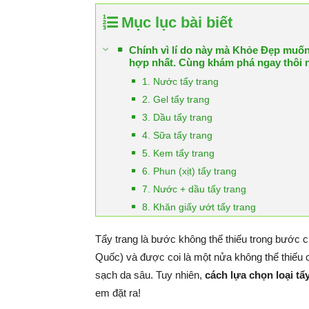
Mục lục bài biết
Chính vì lí do này mà Khỏe Đẹp muốn 
hợp nhất. Cùng khám phá ngay thôi 
1. Nước tẩy trang
2. Gel tẩy trang
3. Dầu tẩy trang
4. Sữa tẩy trang
5. Kem tẩy trang
6. Phun (xịt) tẩy trang
7. Nước + dầu tẩy trang
8. Khăn giấy ướt tẩy trang
Tẩy trang là bước không thể thiếu trong bước 
Quốc) và được coi là một nửa không thể thiếu
sạch da sâu. Tuy nhiên,
cách lựa chọn loại tẩ
em đặt ra!