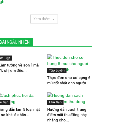
Xem thêm
BÀI NGẪU NHIÊN
àm Đẹp
Lầm tưởng về son lì mà
% chị em đều...
Tập Luyện
Thực đơn cho cơ bụng 6
múi tốt nhất cho người...
a Đẹp
Làm Đẹp
ớng dẫn làm 5 loại mặt
Hướng dẫn cách trang
 se khít lỗ chân...
điểm mắt thu đông nhẹ
nhàng cho...