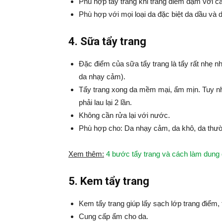
Phù hợp tẩy trang khi trang điểm đậm với 
Phù hợp với mọi loại da đặc biệt da dầu và 
4. Sữa tẩy trang
Đặc điểm của sữa tẩy trang là tẩy rất nhẹ nh
da nhạy cảm).
Tẩy trang xong da mềm mại, ẩm mịn. Tuy nh
phải lau lại 2 lần.
Không cần rửa lại với nước.
Phù hợp cho: Da nhạy cảm, da khô, da thư
Xem thêm:
4 bước tẩy trang và cách làm dung d
5. Kem tẩy trang
Kem tẩy trang giúp lấy sạch lớp trang điểm, t
Cung cấp ẩm cho da.