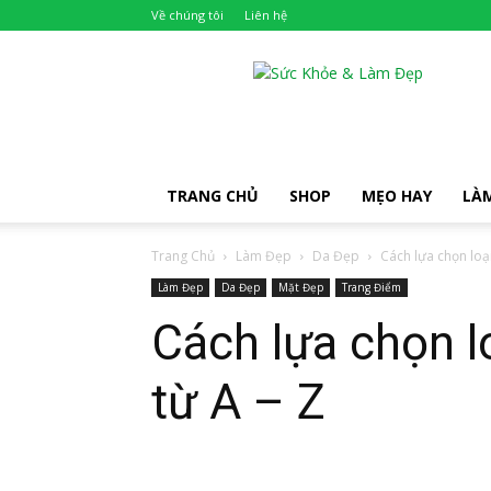
Về chúng tôi
Liên hệ
Khỏe
Đẹp
TRANG CHỦ
SHOP
MẸO HAY
LÀ
Trang Chủ
Làm Đẹp
Da Đẹp
Cách lựa chọn loại
Làm Đẹp
Da Đẹp
Mặt Đẹp
Trang Điểm
Cách lựa chọn l
từ A – Z