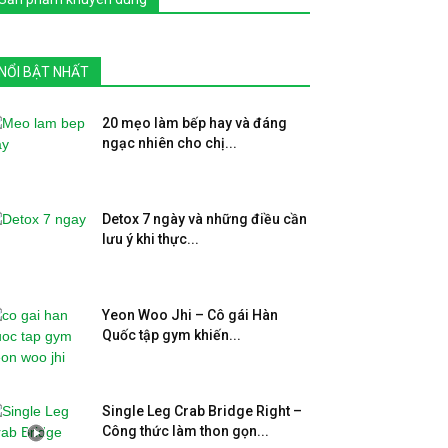
NỔI BẬT NHẤT
20 mẹo làm bếp hay và đáng
ngạc nhiên cho chị...
Detox 7 ngày và những điều cần
lưu ý khi thực...
Yeon Woo Jhi – Cô gái Hàn
Quốc tập gym khiến...
Single Leg Crab Bridge Right –
Công thức làm thon gọn...