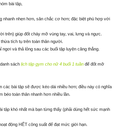
hóm bài tập,
ng nhanh nhẹn hơn, săn chắc cơ hơn; đặc biệt phù hợp với
i trên) giúp đốt cháy mỡ vùng tay, vai, lưng và ngực.
hừa tích tụ trên toàn thân người.
ỉ ngơi và thả lỏng sau các buổi tập luyện căng thẳng.
y danh sách
lịch tập gym cho nữ 4 buổi 1 tuần
để đốt mỡ
iện các bài tập sẽ được kéo dài nhiều hơn; điều này có nghĩa
m béo toàn thân nhanh hơn nhiều lần.
bài tập khó nhất mà bạn từng thấy (phải dùng hết sức mạnh
hoạt động HẾT công suất để đạt mức giới hạn.