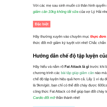
Với các mẹ sau sinh muốn có thân hình quyến 
giảm cân 10kg không tắt sữa
của vợ Lý Hải nh
Đặc biệt
Hãy thường xuyên vào chuyên mục
thực đơn
thức đốt mỡ giảm ký tuyệt vời nhé! Chắc chắn 
Hướng dẫn chế độ tập luyện củ
Hãy hiểu và nắm rõ
Fat Attack là gì
trước khi 
chương trình các
bài tập giúp giảm cân
nào mà b
chế độ tập luyện hiệu quả hơn cả. Lấy 1 ví dụ đ
là 9km/giờ, bạn chỉ có thể đốt cháy được 600ca
công thức Fat Attack có thể giúp bạn đốt cháy
Cardio đốt mỡ
thần thánh nhé!