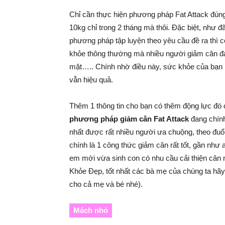
Chỉ cần thực hiện phương pháp Fat Attack đúng
10kg chỉ trong 2 tháng mà thôi. Đặc biệt, như đ
phương pháp tập luyện theo yêu cầu đề ra thì c
khỏe thông thường mà nhiều người giảm cân đa
mặt….. Chính nhờ điều này, sức khỏe của bạn
vẫn hiệu quả.
Thêm 1 thông tin cho bạn có thêm động lực đó c
phương pháp giảm cân Fat Attack
đang chính
nhất được rất nhiều người ưa chuộng, theo đuổi 
chính là 1 công thức giảm cân rất tốt, gần như 
em mới vừa sinh con có nhu cầu cải thiện cân 
Khỏe Đẹp, tốt nhất các bà mẹ của chúng ta hãy 
cho cả mẹ và bé nhé).
Mách nhỏ