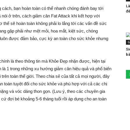
Là
 cách, bạn hoàn toàn có thể nhanh chóng đánh bay tới
để
ã nói ở trên, cách giảm cân Fat Attack khi kết hợp với
ơ thể sẽ hoàn toàn không phải lo lắng tới các vấn đề sức
ng gặp phải như mệt mỏi, hoa mắt, kiệt sức, chóng
 luôn được đảm bảo, cực kỳ an toàn cho sức khỏe nhưng
G
Si
bà
hính là theo thông tin mà Khỏe Đẹp nhận được, hiện tại
 là 1 trong những xu hướng giảm cân hiệu quả và phổ biến
trên toàn thế giới. Theo chia sẻ của tất cả mọi người, đây
an toàn tuyệt đối cho sức khỏe và phù hợp với cả các chị
nặng và vóc dáng thon gọn. (Lưu ý, theo các chuyên gia
cứ đợi bé khoảng 5-6 tháng tuổi rồi áp dụng cho an toàn