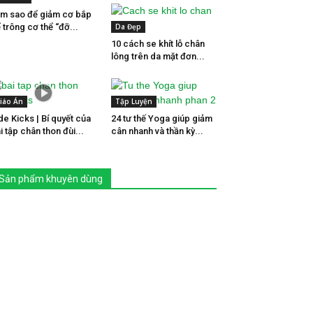
m sao để giảm cơ bắp
 trông cơ thể “đỡ...
Da Đẹp
10 cách se khít lỗ chân
lông trên da mặt đơn...
iáo Án
Tập Luyện
de Kicks | Bí quyết của
24 tư thế Yoga giúp giảm
i tập chân thon đùi...
cân nhanh và thần kỳ...
Sản phẩm khuyên dùng