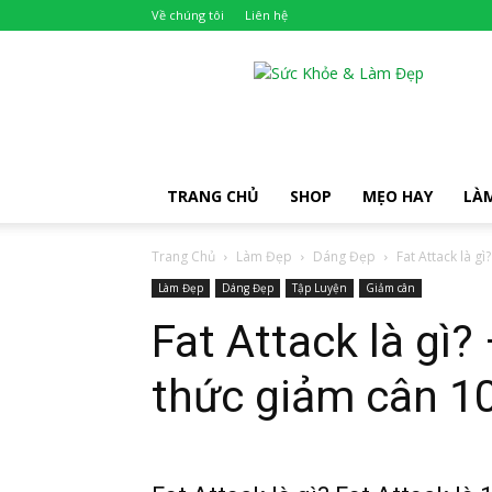
Về chúng tôi
Liên hệ
Khỏe
Đẹp
TRANG CHỦ
SHOP
MẸO HAY
LÀ
Trang Chủ
Làm Đẹp
Dáng Đẹp
Fat Attack là gì
Làm Đẹp
Dáng Đẹp
Tập Luyện
Giảm cân
Fat Attack là gì?
thức giảm cân 1