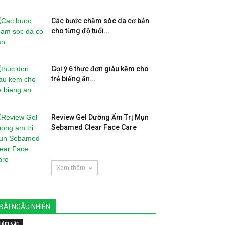
Các bước chăm sóc da cơ bản
cho từng độ tuổi...
Gợi ý 6 thực đơn giàu kẽm cho
trẻ biếng ăn...
Review Gel Dưỡng Ẩm Trị Mụn
Sebamed Clear Face Care
Xem thêm
BÀI NGẪU NHIÊN
iảm cân