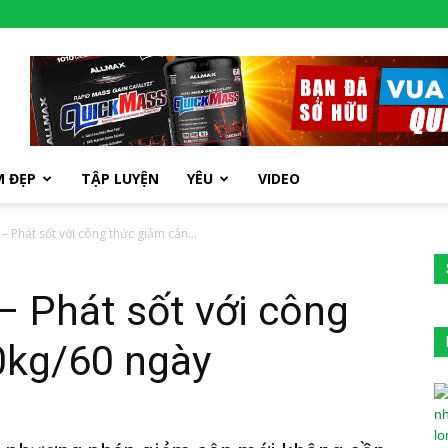
M ĐẸP
TẬP LUYỆN
YÊU
VIDEO
? – Phát sốt với công thức giảm cân...
 – Phát sốt với công
0kg/60 ngày