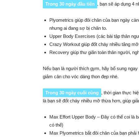
Trong 30 ngày đầu tiên
, bạn sẽ áp dụng 4 n
Plyometrics giúp đôi chân của bạn ngày cà
nhưng ai đang sợ bị chân to.
Upper Body Exercises (các bài tập thân ngườ
Crazy Workout giúp đốt cháy nhiều tảng mỡ t
Recovery giúp thư giãn toàn thân người, ngh
Nếu bạn là người thích gym, hãy bổ sung nga
giảm cân cho vóc dáng thon đẹp nhé.
Trong 30 ngày cuối cùng
, thời gian thực h
là bạn sẽ đốt cháy nhiều mỡ thừa hơn, giúp giả
Max Effort Upper Body – Đây có thể coi là 
có thể)
Max Plyometrics bắt đôi chân của bạn phải 