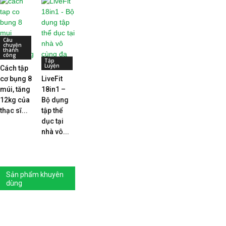
Câu
chuyện
thành
công
Tập
Luyện
Cách tập
cơ bụng 8
LiveFit
múi, tăng
18in1 –
12kg của
Bộ dụng
thạc sĩ...
tập thể
dục tại
nhà vô...
Sản phẩm khuyên
dùng