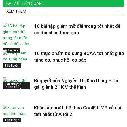
BÀI VIẾT LIÊN QUAN
XEM THÊM
16 bài tập giảm mỡ đùi trong tốt nhất để
có đôi chân thon gọn
Giảm cân
16 thực phẩm bổ sung BCAA tốt nhất giúp
tăng cơ, phục hồi cơ bắp
Tập Luyện
Bí quyết của Nguyễn Thị Kim Dung – Cô
Câu chuyện
gái giành 2 HCV thể hình
thành công
Khăn làm mát thể thao CoolFit: Mổ xẻ chi
tiết nhất từ A tới Z
Tập Luyện