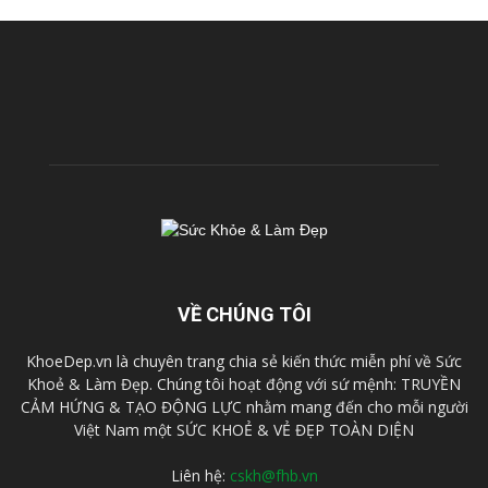
VỀ CHÚNG TÔI
KhoeDep.vn là chuyên trang chia sẻ kiến thức miễn phí về Sức
Khoẻ & Làm Đẹp. Chúng tôi hoạt động với sứ mệnh: TRUYỀN
CẢM HỨNG & TẠO ĐỘNG LỰC nhằm mang đến cho mỗi người
Việt Nam một SỨC KHOẺ & VẺ ĐẸP TOÀN DIỆN
Liên hệ:
cskh@fhb.vn