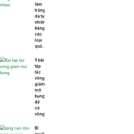
làm
trắng
da tự
nhiên
bằng
các
loại
quả...
9 bài
tập
lắc
vòng
giảm
mỡ
bụng
để
có
vòng...
Bí