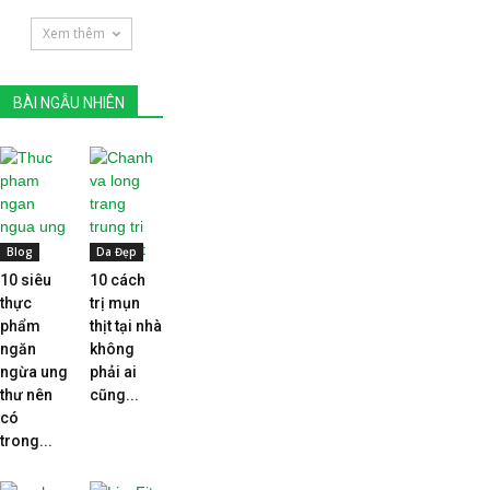
Xem thêm
BÀI NGẪU NHIÊN
Blog
Da Đẹp
10 siêu
10 cách
thực
trị mụn
phẩm
thịt tại nhà
ngăn
không
ngừa ung
phải ai
thư nên
cũng...
có
trong...