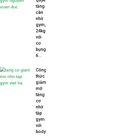
quyết
tăng
cân
nhờ
gym,
24kg
với
cơ
bụng
6...
Công
thức
giảm
mỡ
tăng
cơ
nhờ
tập
gym
với
body...