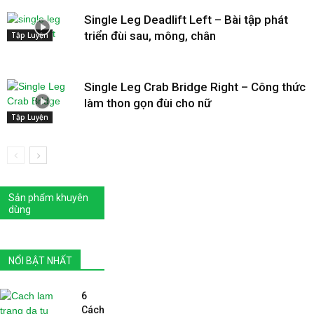
Single Leg Deadlift Left – Bài tập phát
triển đùi sau, mông, chân
Tập Luyện
Single Leg Crab Bridge Right – Công thức
làm thon gọn đùi cho nữ
Tập Luyện
Sản phẩm khuyên
dùng
NỔI BẬT NHẤT
6
Cách