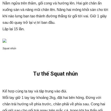
Nằm ngửa trên thảm, gối cong và hướng lên. Hai gót chân ấn
xuống sàn và nâng mũi chân lên. Nâng hai mông khỏi sàn cho tới
khi nào lưng bạn tạo thành đường thẳng từ gối tới vai. Giữ 1 giây
sau đó quay trở lại vị trí ban đầu.
Lặp lại 15 lần.
Squat nhún
Tư thế Squat nhún
Kế hợp cùng tạ tay và tập trung vào đùi.
Mỗi tay giữ 1 tay tay khoảng 2kg, đặt hai bên hông. Đứng với
chân trái hướng về phía trước, chân phải về phía sau. Cong hai
gối giữ sao cho gối trái ngay trên mắc cá, trong khi hạ thấp gối