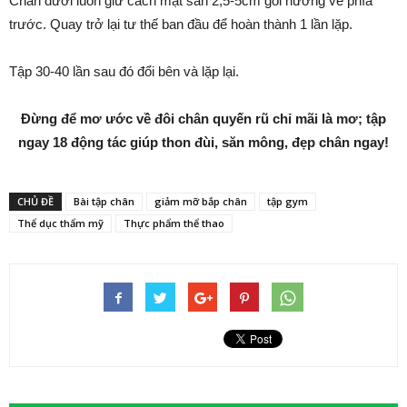
Chân dưới luôn giữ cách mặt sàn 2,5-5cm gối hướng về phía
trước. Quay trở lại tư thế ban đầu để hoàn thành 1 lần lặp.
Tập 30-40 lần sau đó đổi bên và lặp lại.
Đừng để mơ ước về đôi chân quyến rũ chỉ mãi là mơ; tập
ngay 18 động tác giúp thon đùi, săn mông, đẹp chân ngay!
CHỦ ĐỀ
Bài tập chân
giảm mỡ bắp chân
tập gym
Thể dục thẩm mỹ
Thực phẩm thể thao