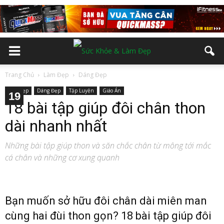
Trang Chủ
Làm Đẹp
Dáng Đẹp
Làm Đẹp
Dáng Đẹp
Tập Luyện
Giáo Án
10
12
13
14
15
16
17
18
19
11
2
3
4
5
6
7
8
9
18 bài tập giúp đôi chân thon
dài nhanh nhất
Những bài tập giúp thon và săn chắc chân từ mông tới mắc
cá chân và những cơ xung quanh
Bạn muốn sở hữu đôi chân dài miên man
cùng hai đùi thon gọn? 18 bài tập giúp đôi