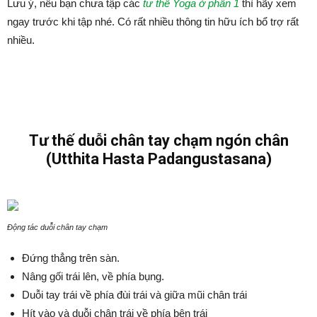
Lưu ý, nếu bạn chưa tập các
tư thế Yoga ở phần 1
thì hãy xem
ngay trước khi tập nhé. Có rất nhiều thông tin hữu ích bổ trợ rất
nhiều.
Tư thế duỗi chân tay chạm ngón chân
(Utthita Hasta Padangustasana)
Động tác duỗi chân tay chạm
Đứng thẳng trên sàn.
Nâng gối trái lên, về phía bụng.
Duỗi tay trái về phía đùi trái và giữa mũi chân trái
Hít vào và duỗi chân trái về phía bên trái