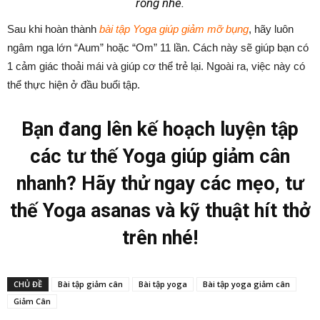
rỗng nhé.
Sau khi hoàn thành
bài tập Yoga giúp giảm mỡ bụng
, hãy luôn
ngâm nga lớn “Aum” hoặc “Om” 11 lần. Cách này sẽ giúp bạn có
1 cảm giác thoải mái và giúp cơ thể trẻ lại. Ngoài ra, việc này có
thể thực hiện ở đầu buổi tập.
Bạn đang lên kế hoạch luyện tập
các tư thế Yoga giúp giảm cân
nhanh? Hãy thử ngay các mẹo, tư
thế Yoga asanas và kỹ thuật hít thở
trên nhé!
CHỦ ĐỀ
Bài tập giảm cân
Bài tập yoga
Bài tập yoga giảm cân
Giảm Cân