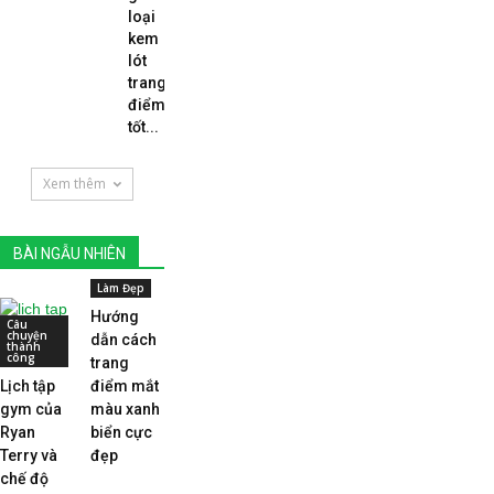
loại
kem
lót
trang
điểm
tốt...
Xem thêm
BÀI NGẪU NHIÊN
Làm Đẹp
Hướng
Câu
chuyện
dẫn cách
thành
công
trang
Lịch tập
điểm mắt
gym của
màu xanh
Ryan
biển cực
Terry và
đẹp
chế độ