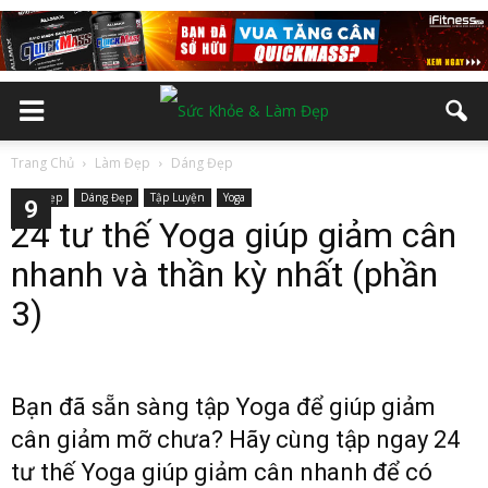
Trang Chủ
Làm Đẹp
Dáng Đẹp
Làm Đẹp
Dáng Đẹp
Tập Luyện
Yoga
2
3
4
5
6
7
8
9
24 tư thế Yoga giúp giảm cân
nhanh và thần kỳ nhất (phần
3)
Bạn đã sẵn sàng tập Yoga để giúp giảm
cân giảm mỡ chưa? Hãy cùng tập ngay 24
tư thế Yoga giúp giảm cân nhanh để có