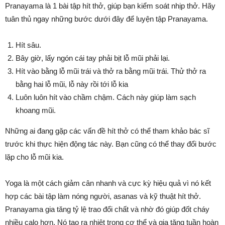
Pranayama là 1 bài tập hít thở, giúp bạn kiểm soát nhịp thở. Hãy
tuân thủ ngay những bước dưới đây để luyện tập Pranayama.
Hít sâu.
Bây giờ, lấy ngón cái tay phải bịt lỗ mũi phải lại.
Hít vào bằng lỗ mũi trái và thở ra bằng mũi trái. Thử thở ra
bằng hai lỗ mũi, lỗ này rồi tới lỗ kia
Luôn luôn hít vào chầm chậm. Cách này giúp làm sạch
khoang mũi.
Những ai đang gặp các vấn đề hít thở có thể tham khảo bác sĩ
trước khi thực hiện động tác này. Bạn cũng có thể thay đổi bước
lặp cho lỗ mũi kia.
Yoga là một cách giảm cân nhanh và cực kỳ hiệu quả vì nó kết
hợp các bài tập làm nóng người, asanas và kỹ thuật hít thở.
Pranayama gia tăng tỷ lệ trao đổi chất và nhờ đó giúp đốt cháy
nhiều calo hơn. Nó tạo ra nhiệt trong cơ thể và gia tăng tuần hoàn