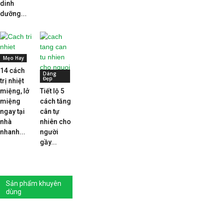
dinh
dưỡng...
Mẹo Hay
14 cách
Dáng
Đẹp
trị nhiệt
miệng, lở
Tiết lộ 5
miệng
cách tăng
ngay tại
cân tự
nhà
nhiên cho
nhanh...
người
gầy...
Sản phẩm khuyên
dùng