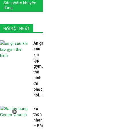
Sản phẩm khuyên
dùng
NỔI BẬT NHẤT
Ăn gì
sau
khi
tập
gym,
thể
hình
để
phục
hồi...
Eo
thon
nhanh?
– Bài