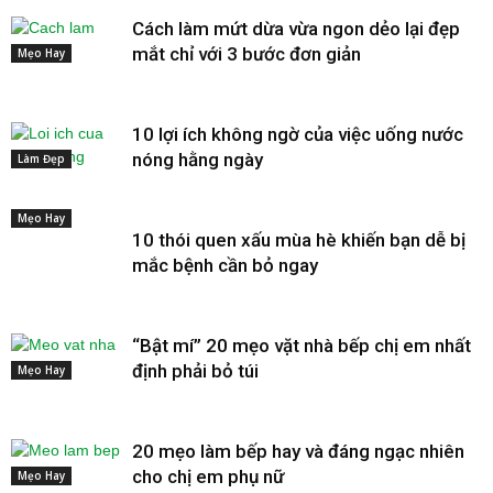
Cách làm mứt dừa vừa ngon dẻo lại đẹp
mắt chỉ với 3 bước đơn giản
Mẹo Hay
10 lợi ích không ngờ của việc uống nước
nóng hằng ngày
Làm Đẹp
Mẹo Hay
10 thói quen xấu mùa hè khiến bạn dễ bị
mắc bệnh cần bỏ ngay
“Bật mí” 20 mẹo vặt nhà bếp chị em nhất
định phải bỏ túi
Mẹo Hay
20 mẹo làm bếp hay và đáng ngạc nhiên
cho chị em phụ nữ
Mẹo Hay