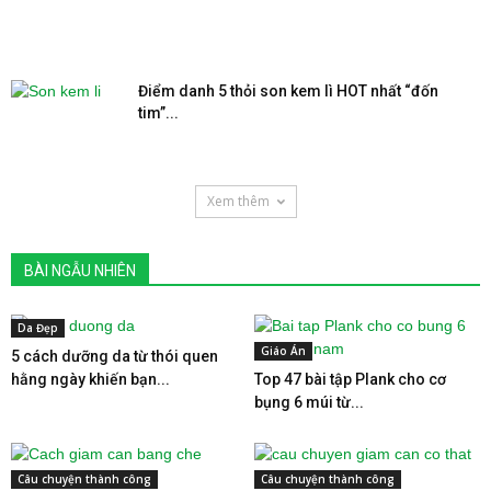
Điểm danh 5 thỏi son kem lì HOT nhất “đốn
tim”...
Xem thêm
BÀI NGẪU NHIÊN
Da Đẹp
Giáo Án
5 cách dưỡng da từ thói quen
hằng ngày khiến bạn...
Top 47 bài tập Plank cho cơ
bụng 6 múi từ...
Câu chuyện thành công
Câu chuyện thành công