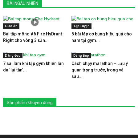
BÀI NGẪU NHIÊN
Giáo Án
Tập Luyện
Bài tập mông #6 Fire HyDrant
5 bài tập cơ bụng hiệu quả cho
Right cho vòng 3 săn...
nam tại gym...
Dáng Đẹp
Dáng Đẹp
7 sai lầm khi tập gym khiến làn
Cách chạy marathon – Lưu ý
da ‘lụi tàn’...
quan trọng trước, trong và
sau...
Sản phẩm khuyên dùng