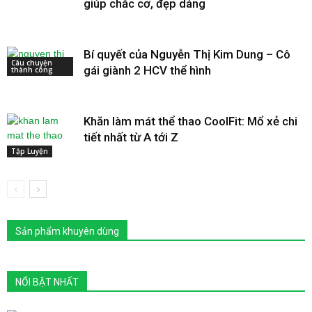
giúp chắc cơ, đẹp dáng
Bí quyết của Nguyễn Thị Kim Dung – Cô
Câu chuyện
gái giành 2 HCV thể hình
thành công
Khăn làm mát thể thao CoolFit: Mổ xẻ chi
tiết nhất từ A tới Z
Tập Luyện
Sản phẩm khuyên dùng
NỔI BẬT NHẤT