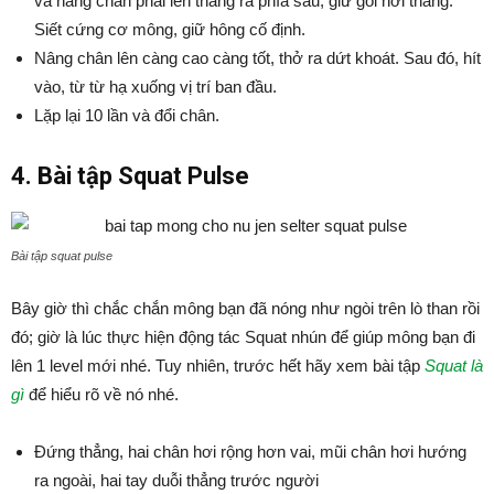
và nâng chân phải lên thẳng ra phía sau, giữ gối hơi thắng.
Siết cứng cơ mông, giữ hông cố định.
Nâng chân lên càng cao càng tốt, thở ra dứt khoát. Sau đó, hít
vào, từ từ hạ xuống vị trí ban đầu.
Lặp lại 10 lần và đổi chân.
4. Bài tập Squat Pulse
Bài tập squat pulse
Bây giờ thì chắc chắn mông bạn đã nóng như ngòi trên lò than rồi
đó; giờ là lúc thực hiện động tác Squat nhún để giúp mông bạn đi
lên 1 level mới nhé. Tuy nhiên, trước hết hãy xem bài tập
Squat là
gì
để hiểu rõ về nó nhé.
Đứng thẳng, hai chân hơi rộng hơn vai, mũi chân hơi hướng
ra ngoài, hai tay duỗi thẳng trước người