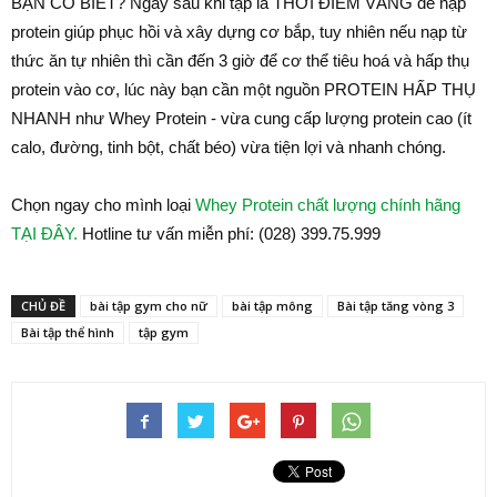
BẠN CÓ BIẾT? Ngay sau khi tập là THỜI ĐIỂM VÀNG để nạp
protein giúp phục hồi và xây dựng cơ bắp, tuy nhiên nếu nạp từ
thức ăn tự nhiên thì cần đến 3 giờ để cơ thể tiêu hoá và hấp thụ
protein vào cơ, lúc này bạn cần một nguồn PROTEIN HẤP THỤ
NHANH như Whey Protein - vừa cung cấp lượng protein cao (ít
calo, đường, tinh bột, chất béo) vừa tiện lợi và nhanh chóng.
Chọn ngay cho mình loại
Whey Protein chất lượng chính hãng
TẠI ĐÂY.
Hotline tư vấn miễn phí: (028) 399.75.999
CHỦ ĐỀ
bài tập gym cho nữ
bài tập mông
Bài tập tăng vòng 3
Bài tập thể hình
tập gym