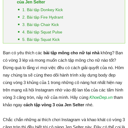
của Jen Selter
1. Bài tập Donkey Kick
2. Bài tập Fire Hydrant
3. Bài tập Chair Kick
4. Bài tập Squat Pulse
5. Bài tập Squat Kick
Bạn có yêu thích các
bài tập mông cho nữ tại nhà
không? Bạn
có vòng 3 lép và mong muốn cách tập mông cho nữ nào tốt?
Đừng quá lo lắng vì mọi việc đều có cách giải quyết của nó. Hôm
nay chúng ta sẽ cùng theo dõi hành trình xây dựng body đẹp
cùng vòng 3 khủng của 1 trong những cô nàng hot nhất hiện nay
trên mạng xã hội Instagram nhờ vào độ lan tỏa của các tấm hình
vòng 3 căng tròn, nảy nở của mình. Hãy cùng
KhoeDep.vn
tham
khảo ngay
cách tập vòng 3 của Jen Selter
nhé.
Chắc chắn những ai thích chơi Instagram và khao khát có vòng 3
căng tròn thì đều biết tới cô nàng Jen Selter này. Đây có thể coi là