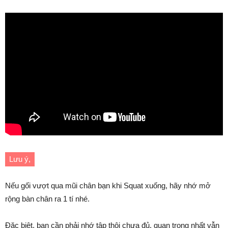
Lưu ý,
Nếu gối vượt qua mũi chân bạn khi Squat xuống, hãy nhớ mở
rộng bàn chân ra 1 tí nhé.
Đặc biệt, bạn cần phải nhớ tập thôi chưa đủ, quan trọng nhất vẫn